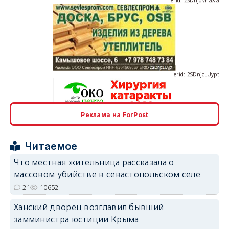
erid: 2SDnjcLUypt
Реклама на ForPost
erid: 2SDnjcrDNw6
Читаемое
Что местная жительница рассказала о
массовом убийстве в севастопольском селе
21
10652
erid: 2SDnjdPjgYS
Ханский дворец возглавил бывший
замминистра юстиции Крыма