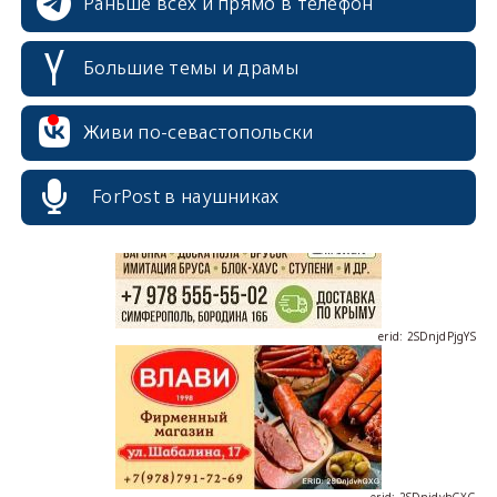
Раньше всех и прямо в телефон
Большие темы и драмы
erid: 2SDnjcrDNw6
Живи по-севастопольски
ForPost в наушниках
erid: 2SDnjdPjgYS
erid: 2SDnjdvhGXG