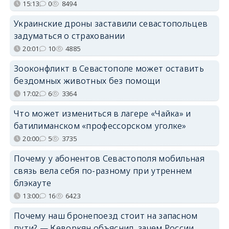
15:13
0
8494
Украинские дроны заставили севастопольцев
задуматься о страховании
20:01
10
4885
Зооконфликт в Севастополе может оставить
бездомных животных без помощи
17:02
6
3364
Что может измениться в лагере «Чайка» и
батилиманском «профессорском уголке»
20:00
5
3735
Почему у абонентов Севастополя мобильная
связь вела себя по-разному при утреннем
блэкауте
13:00
16
6423
Почему наш бронепоезд стоит на запасном
пути? — Кеворкян объяснил, зачем России