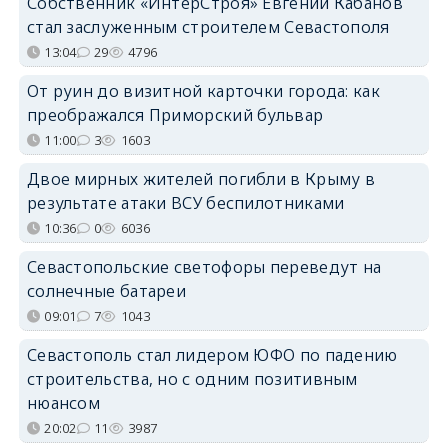
Собственник «ИнтерСтроя» Евгений Кабанов
стал заслуженным строителем Севастополя
13:04
29
4796
От руин до визитной карточки города: как
преображался Приморский бульвар
11:00
3
1603
Двое мирных жителей погибли в Крыму в
результате атаки ВСУ беспилотниками
10:36
0
6036
Севастопольские светофоры переведут на
солнечные батареи
09:01
7
1043
Севастополь стал лидером ЮФО по падению
строительства, но с одним позитивным
нюансом
20:02
11
3987