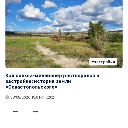
застройка
Как совхоз-миллионер растворялся в
К
застройке: история земли
н
«Севастопольского»
п
08/08/2026 18:01
2202