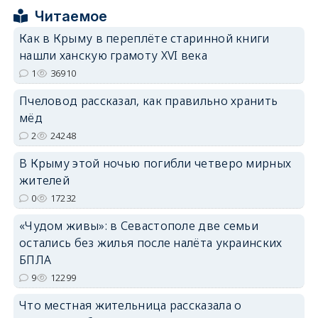
Читаемое
Как в Крыму в переплёте старинной книги
erid: 2SDnjcrDNw6
нашли ханскую грамоту XVI века
1
36910
Пчеловод рассказал, как правильно хранить
мёд
2
24248
erid: 2SDnjdPjgYS
В Крыму этой ночью погибли четверо мирных
жителей
0
17232
«Чудом живы»: в Севастополе две семьи
остались без жилья после налёта украинских
erid: 2SDnjdvhGXG
БПЛА
9
12299
Что местная жительница рассказала о