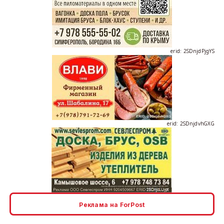
erid: 2SDnjdPjgYS
erid: 2SDnjdvhGXG
erid: 2SDnjcLUypt
Реклама на ForPost