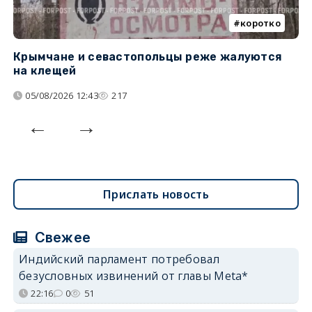
коротко
Крымчане и севастопольцы реже жалуются
В
на клещей
ц
05/08/2026 12:43
217
Прислать новость
Свежее
Индийский парламент потребовал
безусловных извинений от главы Meta*
22:16
0
51