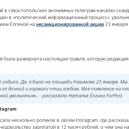
й в севастопольских анонимных телеграм-каналах сканд
щён в «политический информационный процесс»: увольн
нием Ёлгиной на
несанкционированной акции
23 января
й была развёрнута настоящая травля, которую редакция
е ходила. Да, я была на площади Нахимова 23 января. Мы
и её дочкой и кормили птиц хлебом. Моё появление на п
ной увольнения», – рассказала Наталья Ёлгина ForPost.
stagram
сала несколько роликов в своём Instagram, где рассказа
недовольство зарплатой в 12 тысяч рублей, о чём она на