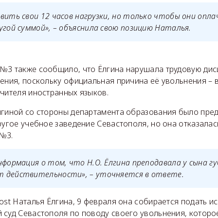
вить свои 12 часов нагрузки, но только чтобы они опла
угой суммой», – объяснила свою позицию Наталья.
№3 также сообщило, что Ёлгина нарушала трудовую дисц
ения, поскольку официальная причина её увольнения – 
учителя иностранных языков.
лгиной со стороны департамента образования было пре
ругое учебное заведение Севастополя, но она отказалас
№3.
нформация о том, что Н.О. Ёлгина преподавала у сына г
 действительности», – уточняется в ответе.
ost Наталья Ёлгина, 9 февраля она собирается подать и
 суд Севастополя по поводу своего увольнения, которо