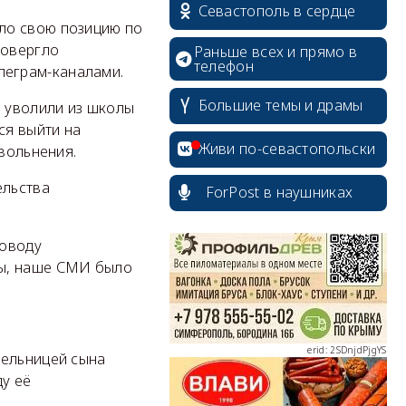
Севастополь в сердце
ло свою позицию по
ровергло
Раньше всех и прямо в
телефон
леграм-каналами.
Большие темы и драмы
ё уволили из школы
ся выйти на
erid: 2SDnjcrDNw6
Живи по-севастопольски
увольнения.
ельства
ForPost в наушниках
поводу
лы, наше СМИ было
erid: 2SDnjdPjgYS
тельницей сына
у её