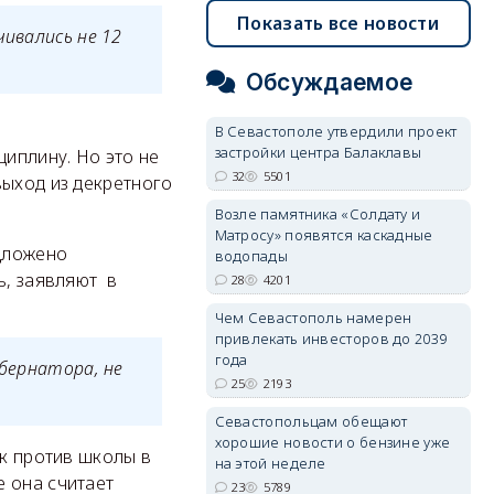
Показать все новости
чивались не 12
Обсуждаемое
В Севастополе утвердили проект
застройки центра Балаклавы
иплину. Но это не
32
5501
выход из декретного
Возле памятника «Солдату и
Матросу» появятся каскадные
дложено
водопады
ь, заявляют в
28
4201
Чем Севастополь намерен
привлекать инвесторов до 2039
года
убернатора, не
25
2193
Севастопольцам обещают
хорошие новости о бензине уже
ск против школы в
на этой неделе
е она считает
23
5789