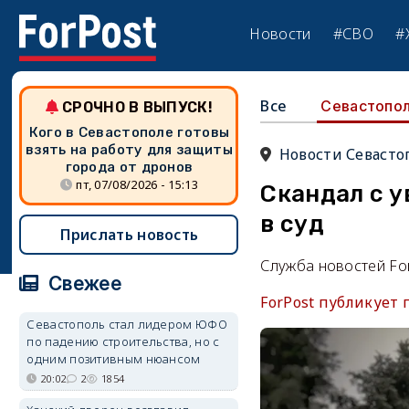
Новости
#СВО
#
Все
Севастопо
СРОЧНО В ВЫПУСК!
Кого в Севастополе готовы
взять на работу для защиты
Новости Севасто
города от дронов
пт, 07/08/2026 - 15:13
Скандал с 
в суд
Прислать новость
Служба новостей Fo
Свежее
ForPost публикует
Севастополь стал лидером ЮФО
по падению строительства, но с
одним позитивным нюансом
20:02
2
1854