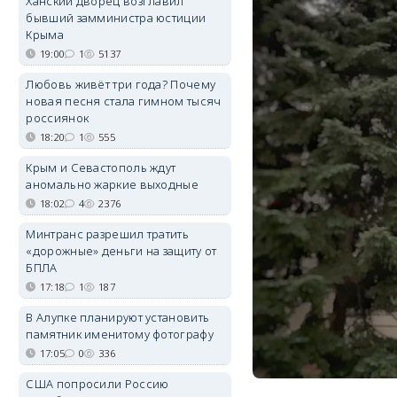
Ханский дворец возглавил
бывший замминистра юстиции
Крыма
19:00
1
5137
Любовь живёт три года? Почему
новая песня стала гимном тысяч
россиянок
18:20
1
555
Крым и Севастополь ждут
аномально жаркие выходные
18:02
4
2376
Минтранс разрешил тратить
«дорожные» деньги на защиту от
БПЛА
17:18
1
187
В Алупке планируют установить
памятник именитому фотографу
17:05
0
336
США попросили Россию