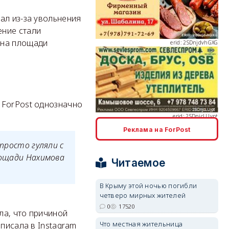
erid: 2SDnjdvhGXG
ал из-за увольнения
ение стали
 на площади
erid: 2SDnjcLUypt
 ForPost однозначно
Реклама на ForPost
 просто гуляли с
erid: 2SDnjcrDNw6
лощади Нахимова
Читаемое
В Крыму этой ночью погибли
четверо мирных жителей
0
17520
ла, что причиной
erid: 2SDnjdPjgYS
Что местная жительница
писала в Instagram