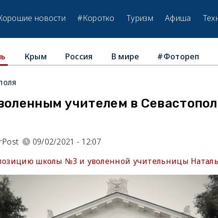
Хорошие новости
#Коротко
Туризм
Афиша
Тех
Крым
Россия
В мире
#Фотореп
ль
поля
уволенным учителем в Севастопол
rPost
09/02/2021 - 12:07
 позицию школы №3 и уволенной учительницы Наталь