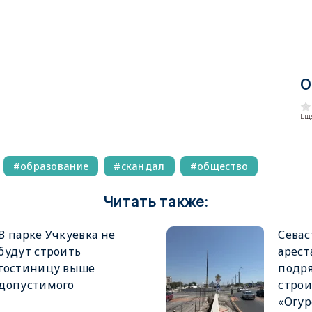
О
Еще
образование
скандал
общество
Читать также:
В парке Учкуевка не
Севас
будут строить
арест
гостиницу выше
подря
допустимого
строи
«Огур