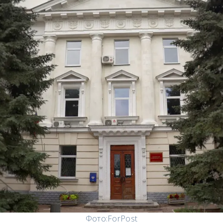
Фото:
ForPost