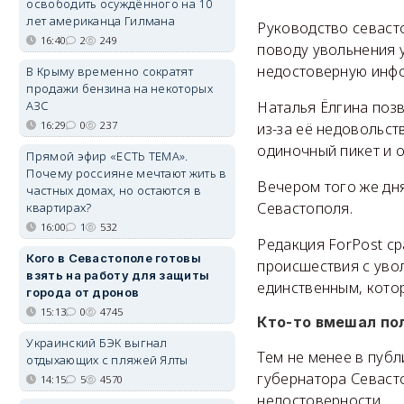
освободить осуждённого на 10
лет американца Гилмана
Руководство севаст
16:40
2
249
поводу увольнения у
недостоверную инф
В Крыму временно сократят
продажи бензина на некоторых
Наталья Ёлгина позв
АЗС
16:29
0
237
из-за её недовольст
одиночный пикет и о
Прямой эфир «ЕСТЬ ТЕМА».
Почему россияне мечтают жить в
Вечером того же дня
частных домах, но остаются в
Севастополя.
квартирах?
16:00
1
532
Редакция ForPost с
Кого в Севастополе готовы
происшествия с уво
взять на работу для защиты
единственным, кото
города от дронов
15:13
0
4745
Кто-то вмешал по
Украинский БЭК выгнал
Тем не менее в пуб
отдыхающих с пляжей Ялты
губернатора Севаст
14:15
5
4570
недостоверности.