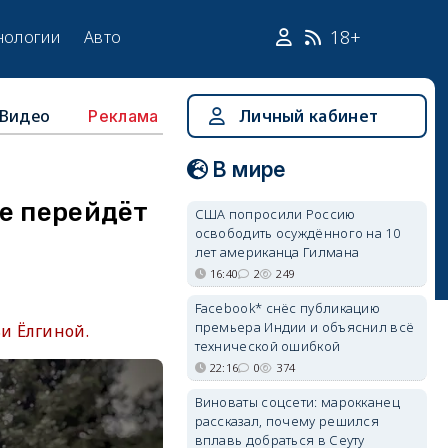
18+
нологии
Авто
Видео
Личный кабинет
Реклама
В мире
е перейдёт
США попросили Россию
освободить осуждённого на 10
лет американца Гилмана
16:40
2
249
Facebook* снёс публикацию
премьера Индии и объяснил всё
и Ёлгиной.
технической ошибкой
22:16
0
374
Виноваты соцсети: марокканец
рассказал, почему решился
вплавь добраться в Сеуту