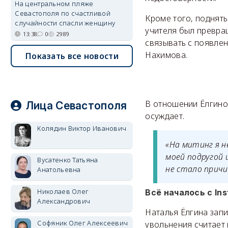
На центральном пляже
Севастополя по счастливой
Кроме того, подняты
случайности спасли женщину
учителя был превра
13:38
0
2989
связывать с появле
Нахимова.
Показать все новости
В отношении Ёлгино
Лица Севастополя
осуждает.
Колядин Виктор Иванович
«На митинг я н
моей подругой 
Вусатенко Татьяна
не стало причи
Анатольевна
Николаев Олег
Всё началось с In
Александрович
Наталья Ёлгина запи
Софяник Олег Алексеевич
увольнения считает 