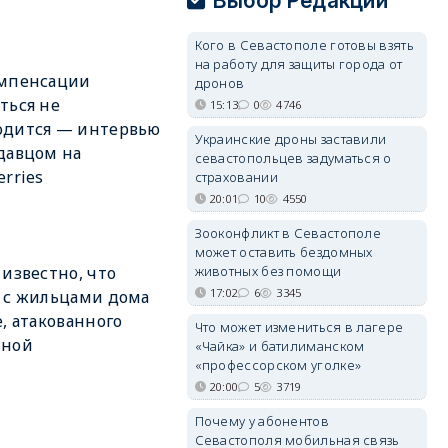
Выбор Редакции
Кого в Севастополе готовы взять
на работу для защиты города от
омпенсации
дронов
ться не
15:13
0
4746
одится — интервью
Украинские дроны заставили
давцом на
севастопольцев задуматься о
erries
страховании
20:01
10
4550
Зооконфликт в Севастополе
может оставить бездомных
 известно, что
животных без помощи
17:02
6
3345
 с жильцами дома
е, атакованного
Что может измениться в лагере
иной
«Чайка» и батилиманском
«профессорском уголке»
20:00
5
3719
Почему у абонентов
Севастополя мобильная связь