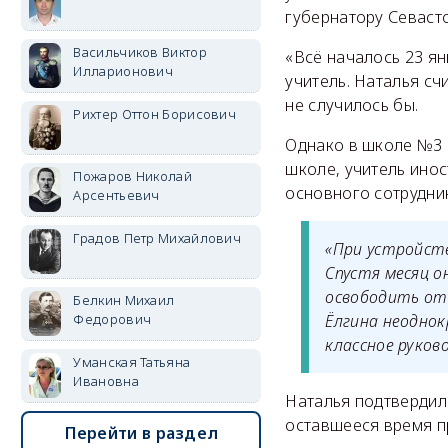
губернатору Севаст
Васильчиков Виктор
«Всё началось 23 ян
Илларионович
учитель. Наталья сч
не случилось бы.
Рихтер Оттон Борисович
Однако в школе №3 г
школе, учитель инос
Пожаров Николай
основного сотрудник
Арсентьевич
Градов Петр Михайлович
«При устройств
Спустя месяц о
освободить от 
Белкин Михаил
Ёлгина неодно
Федорович
классное руков
Уманская Татьяна
Ивановна
Наталья подтвердила
оставшееся время п
Перейти в раздел