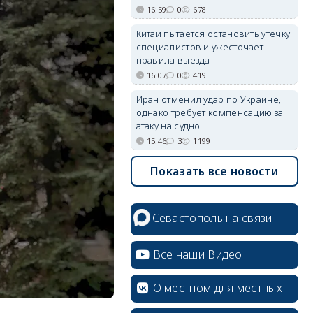
16:59
0
678
Китай пытается остановить утечку
специалистов и ужесточает
правила выезда
16:07
0
419
Иран отменил удар по Украине,
однако требует компенсацию за
атаку на судно
15:46
3
1199
Показать все новости
Севастополь на связи
Все наши Видео
О местном для местных