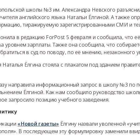
опольской школы №3 им. Александра Невского разъясни
чителя английского языка Натальи Ёлгиной. А также оп
ормацию, тиражируемую зарегистрированными СМИ и те
онила в редакцию ForPost 5 февраля и сообщила, что е
ва уровнем зарплаты. Также она сообщила, что собирает
братиться в суд по поводу, по её мнению, незаконного 
 Наталья Ёлгина стояла с плакатом под зданием правит
разу направила информационный запрос в школу №3 по 
льнением Ёлгиной. Как нам сообщило руководство шко
рое запросило позицию учебного заведения.
литику
ликации
«Новой газеты»
Ёлгину назвали уволенной «учи
ополя». В последующем эту формулировку заменили ввид