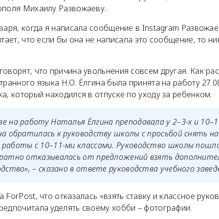
ополя Михаилу Развожаеву.
варя, когда я написала сообщение в Instagram Развожае
итает, что если бы она не написала это сообщение, то н
оворят, что причина увольнения совсем другая. Как рас
транного языка Н.О. Ёлгина была принята на работу 27.08
а, который находился в отпуске по уходу за ребенком.
е на работу Наталья Ёлгина преподавала у 2–3-х и 10–11
на обратилась к руководству школы с просьбой снять на
работы с 10–11-ми классами. Руководство школы пошло
кратно отказывалась от предложений взять дополните
одство», – сказано в ответе руководства учебного завед
 ForPost, что отказалась «взять ставку и классное руко
редпочитала уделять своему хобби – фотографии.