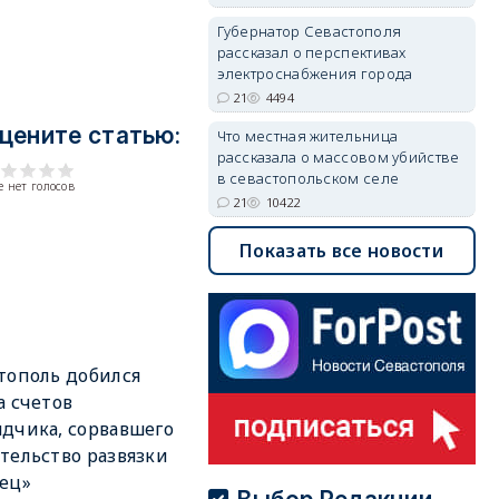
Губернатор Севастополя
рассказал о перспективах
электроснабжения города
21
4494
цените статью:
Что местная жительница
рассказала о массовом убийстве
в севастопольском селе
 нет голосов
21
10422
Показать все новости
тополь добился
а счетов
дчика, сорвавшего
тельство развязки
ец»