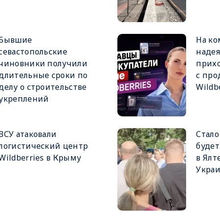
Бывшие
На к
севастопольские
надея
чиновники получили
прих
длительные сроки по
с про
делу о строительстве
Wildb
укреплений
ВСУ атаковали
Стало
логистический центр
будет
Wildberries в Крыму
в Ялт
Укра