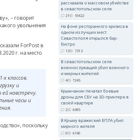
рассказала о массовом убийстве
в севастопольском селе
21
10422
ву», – говорит
икакого увольнения
На фоне ресторанного кризиса в
одном из лучших мест
Севастополя открылся бар-
erid: 2SDnjdvhGXG
бистро
сказали ForPost в
13
7313
.2020 г. на место
В севастопольском селе
военнослужащий убил военного
и мирных жителей
-х классов.
4
7245
грузку и
Крымчанин печатал боевые
 ей навстречу.
дроны для СБУ на 3D-принтере в
льные часы и
своей квартире
ения.
2
6495
В Крыму вражеский БПЛА убил
водство», поскольку
мирного жителя
0
6160