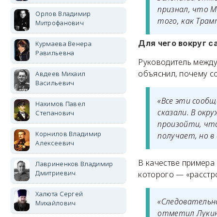
признал, что М
Орлов Владимир
того, как Тра
Митрофанович
Для чего вокруг 
Курмаева Венера
Равильевна
Руководитель между
объяснил, почему с
Авдеев Михаил
Васильевич
«Все эти сообщ
Нахимов Павел
сказали. В окр
Степанович
произойти, что
Корнилов Владимир
получает, но в
Алексеевич
В качестве примера
Лавриненков Владимир
Дмитриевич
которого — «расстро
Халюта Сергей
«Следовательн
Михайлович
отметил Лукин