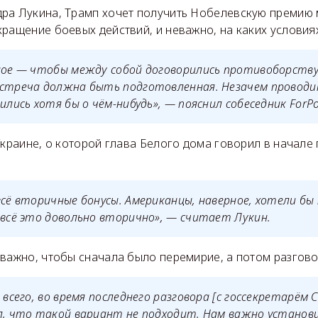
ра Лукина, Трамп хочет получить Нобелевскую премию 
ращение боевых действий, и неважно, на каких условиях
вное — чтобы между собой договорились противоборств
встреча должна быть подготовленная. Незачем проводи
ились хотя бы о чём-нибудь», — пояснил собеседник ForPo
краине, о которой глава Белого дома говорил в начале 
всё вторичные бонусы. Американцы, наверное, хотели бы
 всё это довольно вторично», — считает Лукин.
 важно, чтобы сначала было перемирие, а потом разгов
е всего, во время последнего разговора [с госсекретарём
л, что такой вариант не подходит. Нам важно установ