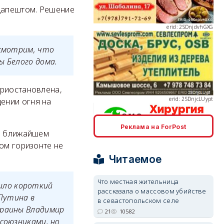
удапештом. Решение
осмотрим, что
ы Белого дома.
erid: 2SDnjcLUypt
риостановлена,
ении огня на
Реклама на ForPost
«в ближайшем
erid: 2SDnjcrDNw6
ом горизонте не
Читаемое
Что местная жительница
ило короткий
рассказала о массовом убийстве
Путина в
в севастопольском селе
краины Владимир
21
10582
erid: 2SDnjdPjgYS
 союзниками, но