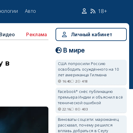
18+
нологии
Авто
Видео
Личный кабинет
Реклама
В мире
у в
США попросили Россию
освободить осуждённого на 10
лет американца Гилмана
16:40
2
418
Facebook* снёс публикацию
премьера Индии и объяснил всё
технической ошибкой
22:16
0
403
Виноваты соцсети: марокканец
рассказал, почему решился
вплавь добраться в Сеуту