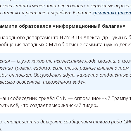
осква стала «менее заинтересована» в серьёзных перего
мп отложил решение о передаче Украине
крылатых раке
саммита образовался «информационный балаган»
народного департамента НИУ ВШЭ Александр Лукин в бе
ообщения западных СМИ об отмене саммита нужно делит
ения — слухи: какие-то неизвестные люди сказали, а мож
ужении Трампа, видимо, есть тоже разные мнения о том
бы он поехал. Обсуждения идут, какие-то отдалённые с
 весьма особенном, искажённом виде».
 наш собеседник привёл CNN — оппозиционный Трампу т
ить всё, что создаёт американский лидер».
о, стопроцентно доверять сообщениям такого рода СМ
.