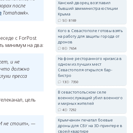
Ханский дворец возглавил
ворах после
бывший замминистра юстиции
т
Tomahawk».
Крыма
5
8169
Кого в Севастополе готовы взять
на работу для защиты города от
erid: 2SDnjdvhGXG
седе с ForPost
дронов
ь минимум на два:
0
7654
На фоне ресторанного кризиса в
ет, и не
одном из лучших мест
, что должно
Севастополя открылся бар-
бистро
лухи пресса
13
7350
В севастопольском селе
военнослужащий убил военного
елеканал, цель
и мирных жителей
4
7292
Крымчанин печатал боевые
И не стоит», —
дроны для СБУ на 3D-принтере в
своей квартире