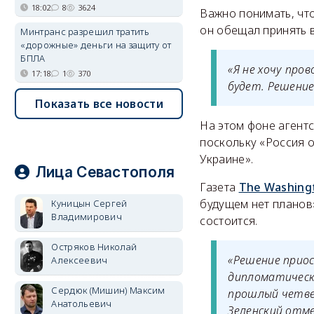
18:02
8
3624
Важно понимать, чт
он обещал принять 
Минтранс разрешил тратить
«дорожные» деньги на защиту от
БПЛА
«Я не хочу про
17:18
1
370
будет. Решение
Показать все новости
На этом фоне агент
поскольку «Россия 
Украине».
Лица Севастополя
Газета
The Washing
будущем нет планов»
Куницын Сергей
Владимирович
состоится.
Остряков Николай
«Решение прио
Алексеевич
дипломатическ
Сердюк (Мишин) Максим
прошлый четве
Анатольевич
Зеленский отме