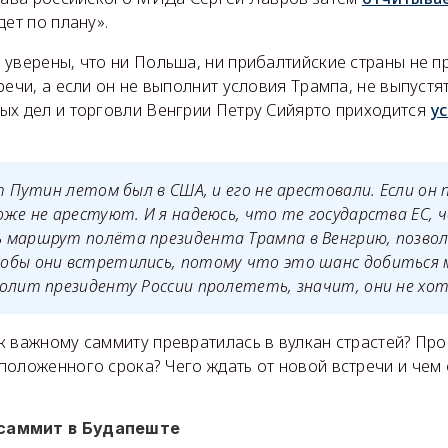
дет по плану».
уверены, что ни Польша, ни прибалтийские страны не п
речи, а если он не выполнит условия Трампа, не выпустя
ых дел и торговли Венгрии Петру Сийярто приходится
у
:
нт Путин летом был в США, и его не арестовали. Если он 
оже не арестуют. И я надеюсь, что те государства ЕС, 
 маршрут полёта президента Трампа в Венгрию, позво
обы они встретились, потому что это шанс добиться м
олит президенту России пролететь, значит, они не хо
к важному саммиту превратилась в вулкан страстей? Про
положенного срока? Чего ждать от новой встречи и чем
саммит в Будапеште