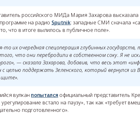
авитель российского МИДа Мария Захарова высказала
 программе на радио
Sputnik
: западные СМИ сначала «с
то, что в итоге вылилось в публичное поле».
ая-то их очередная спецоперация глубинных государств, 
ого, что они перебродили в собственном соку. Я не ис
орого», — сказала Захарова, добавив, что весь этот «и
н с целью поддержать Зеленского, который вернулся из
 щите».
шийся вулкан
попытался
официальный представитель Кр
 урегулирование встало на паузу», так как «требует вм
щательно подготовленного».