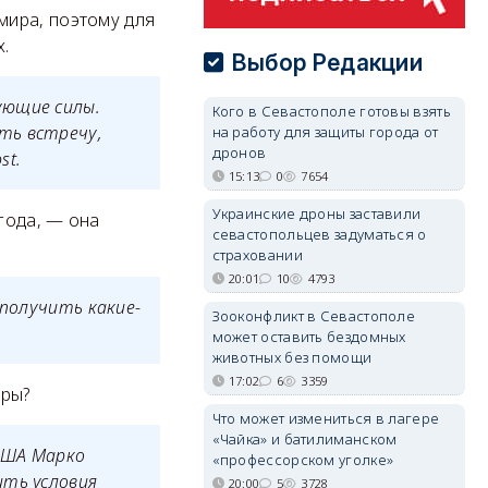
мира, поэтому для
.
Выбор Редакции
ующие силы.
Кого в Севастополе готовы взять
ть встречу,
на работу для защиты города от
дронов
st.
15:13
0
7654
Украинские дроны заставили
года, — она
севастопольцев задуматься о
страховании
20:01
10
4793
 получить какие-
Зооконфликт в Севастополе
может оставить бездомных
животных без помощи
17:02
6
3359
оры?
Что может измениться в лагере
«Чайка» и батилиманском
 США Марко
«профессорском уголке»
ить условия
20:00
5
3728