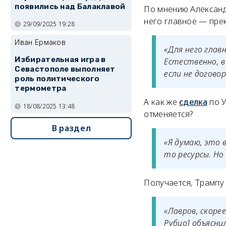
появились над Балаклавой
По мнению Александ
него главное — прек
29/09/2025 19:28
Иван Ермаков
«Для него гла
Избирательная игра в
Естественно, 
Севастополе выполняет
если не договор
роль политического
термометра
А как же
сделка
по У
18/08/2025 13:48
отменяется?
В раздел
«Я думаю, это 
то ресурсы. Но
Получается, Трампу
«Лавров, скоре
Рубио] объясни