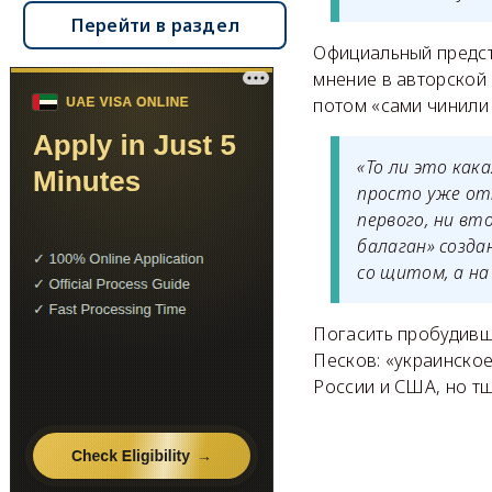
Перейти в раздел
Официальный предст
мнение в авторской
потом «сами чинили 
«То ли это как
просто уже отт
первого, ни вт
балаган» созда
со щитом, а на
Погасить пробудив
Песков: «украинское
России и США, но т