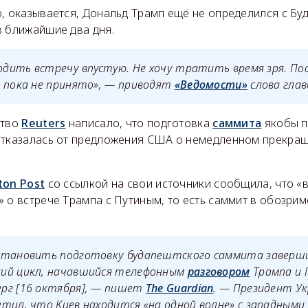
о, оказывается, Дональд Трамп ещё не определился с Б
в ближайшие два дня.
водить встречу впустую. Не хочу тратить время зря. П
 пока не принято», — приводят
«Ведомости»
слова глав
ство
Reuters
написало, что подготовка
саммита
якобы п
отказалась от предложения США о немедленном прекращ
ton Post
со ссылкой на свои источники сообщила, что 
 о встрече Трампа с Путиным, то есть саммит в обозрим
становить подготовку будапештского саммита заверш
ий цикл, начавшийся телефонным
разговором
Трампа и 
рг [16 октября], — пишет
The Guardian
. — Президент У
тил, что Киев находится «на одной волне» с западными