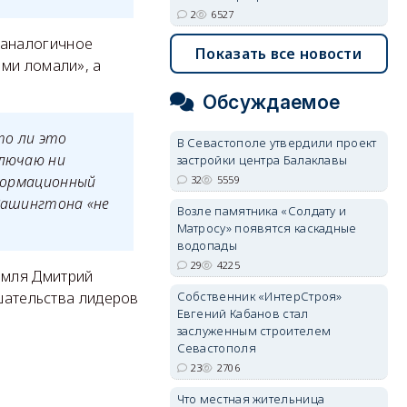
2
6527
 аналогичное
Показать все новости
ами ломали», а
Обсуждаемое
то ли это
В Севастополе утвердили проект
ключаю ни
застройки центра Балаклавы
нформационный
32
5559
 Вашингтона «не
Возле памятника «Солдату и
Матросу» появятся каскадные
водопады
29
4225
емля Дмитрий
Собственник «ИнтерСтроя»
ешательства лидеров
Евгений Кабанов стал
заслуженным строителем
Севастополя
23
2706
Что местная жительница