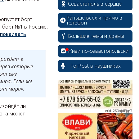
Севастополь в сердце
Раньше всех и прямо в
ропустят борт
телефон
т борт №1 в Россию.
спокаивать
Большие темы и драмы
erid: 2SDnjcrDNw6
Живи по-севастопольски
приедет в
ForPost в наушниках
через которые
лят ему
ира. Если же
тят мира».
erid: 2SDnjdPjgYS
изойдёт ли
 она может
erid: 2SDnjdvhGXG