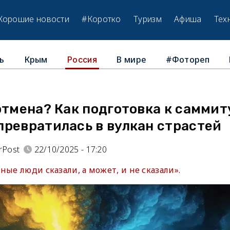
Хорошие новости
#Коротко
Туризм
Афиша
Тех
ь
Крым
В мире
#Фотореп
Россия
отмена? Как подготовка к саммит
превратилась в вулкан страстей
rPost
22/10/2025 - 17:20
ные люди сказали, а может, и не сказали».