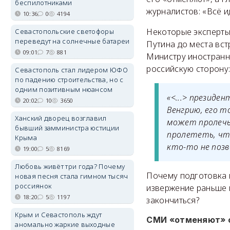
беспилотниками
журналистов: «Всё и
10:36
0
4194
Некоторые эксперты 
Севастопольские светофоры
переведут на солнечные батареи
Путина до места вст
09:01
7
881
Министру иностранн
российскую сторону
Севастополь стал лидером ЮФО
по падению строительства, но с
одним позитивным нюансом
«<...> президе
20:02
10
3650
Венгрию, его т
Ханский дворец возглавил
может пролечь
бывший замминистра юстиции
пролететь, чт
Крыма
кто-то не позв
19:00
5
8169
Любовь живёт три года? Почему
Почему подготовка 
новая песня стала гимном тысяч
россиянок
извержение раньше 
18:20
5
1197
закончиться?
Крым и Севастополь ждут
СМИ «отменяют» 
аномально жаркие выходные