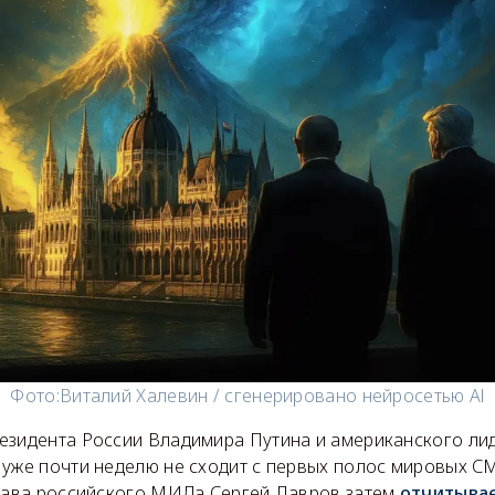
Фото:
Виталий Халевин / сгенерировано нейросетью Al
езидента России Владимира Путина и американского ли
 уже почти неделю не сходит с первых полос мировых 
глава российского МИДа Сергей Лавров затем
отчитыва