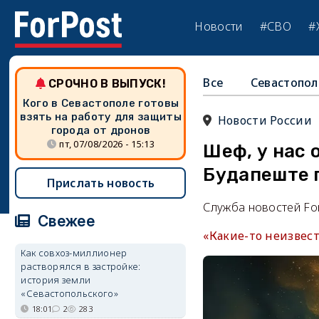
Новости
#СВО
#
Все
Севастопол
СРОЧНО В ВЫПУСК!
Кого в Севастополе готовы
взять на работу для защиты
Новости России
города от дронов
пт, 07/08/2026 - 15:13
Шеф, у нас 
Будапеште 
Прислать новость
Служба новостей Fo
Свежее
«Какие-то неизвест
Как совхоз-миллионер
растворялся в застройке:
история земли
«Севастопольского»
18:01
2
283