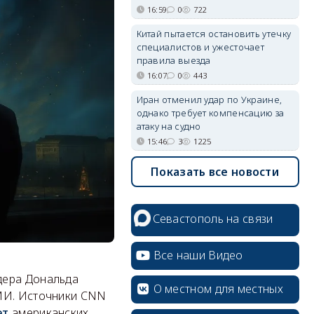
16:59
0
722
Китай пытается остановить утечку
специалистов и ужесточает
правила выезда
16:07
0
443
Иран отменил удар по Украине,
однако требует компенсацию за
атаку на судно
15:46
3
1225
Показать все новости
Севастополь на связи
Все наши Видео
дера Дональда
О местном для местных
СМИ. Источники CNN
ет
американских