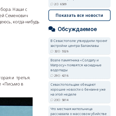
2
6509
ыбора. Наши с
Показать все новости
рей Семенович
деюсь, когда-нибудь
Обсуждаемое
В Севастополе утвердили проект
застройки центра Балаклавы
32
5526
Возле памятника «Солдату и
Матросу» появятся каскадные
водопады
29
4216
торая и третья.
е «Письмо в
Севастопольцам обещают
хорошие новости о бензине уже
на этой неделе
23
5814
Что местная жительница
рассказала о массовом убийстве