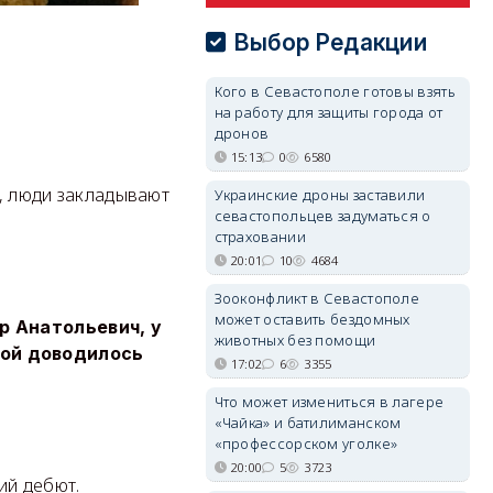
Выбор Редакции
Кого в Севастополе готовы взять
на работу для защиты города от
дронов
15:13
0
6580
о, люди закладывают
Украинские дроны заставили
севастопольцев задуматься о
страховании
20:01
10
4684
Зооконфликт в Севастополе
может оставить бездомных
р Анатольевич, у
животных без помощи
вой доводилось
17:02
6
3355
Что может измениться в лагере
«Чайка» и батилиманском
«профессорском уголке»
20:00
5
3723
ий дебют.