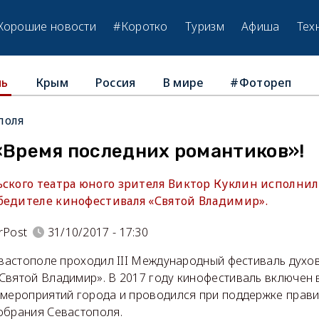
Хорошие новости
#Коротко
Туризм
Афиша
Тех
Крым
Россия
В мире
#Фотореп
ль
поля
«Время последних романтиков»!
ьского театра юного зрителя Виктор Куклин исполнил
бедителе кинофестиваля «Святой Владимир».
rPost
31/10/2017 - 17:30
евастополе проходил III Международный фестиваль духо
Святой Владимир». В 2017 году кинофестиваль включен 
 мероприятий города и проводился при поддержке прави
обрания Севастополя.