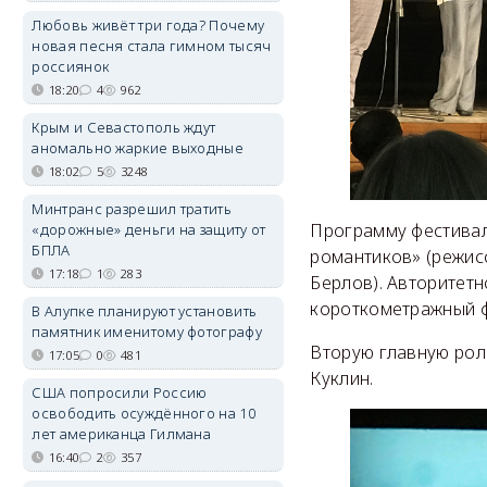
Любовь живёт три года? Почему
новая песня стала гимном тысяч
россиянок
18:20
4
962
Крым и Севастополь ждут
аномально жаркие выходные
18:02
5
3248
Минтранс разрешил тратить
Программу фестивал
«дорожные» деньги на защиту от
БПЛА
романтиков» (режис
17:18
1
283
Берлов). Авторитет
короткометражный ф
В Алупке планируют установить
памятник именитому фотографу
Вторую главную рол
17:05
0
481
Куклин.
США попросили Россию
освободить осуждённого на 10
лет американца Гилмана
16:40
2
357