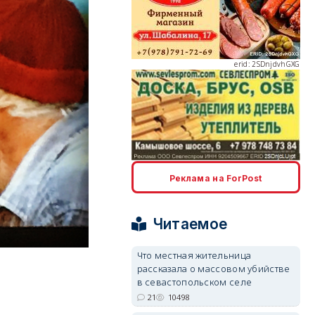
erid: 2SDnjdvhGXG
erid: 2SDnjcLUypt
Реклама на ForPost
Читаемое
erid: 2SDnjcrDNw6
Что местная жительница
рассказала о массовом убийстве
в севастопольском селе
21
10498