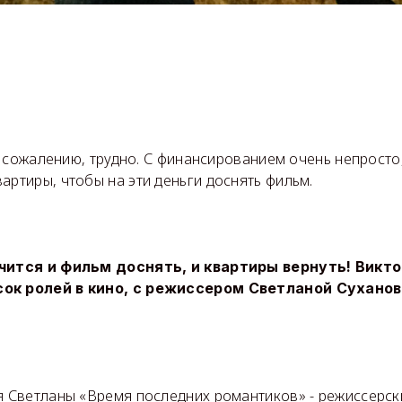
, к сожалению, трудно. С финансированием очень непрост
артиры, чтобы на эти деньги доснять фильм.
учится и фильм доснять, и квартиры вернуть! Викто
сок ролей в кино, с режиссером Светланой Сухано
я Светланы «Время последних романтиков» - режиссерск