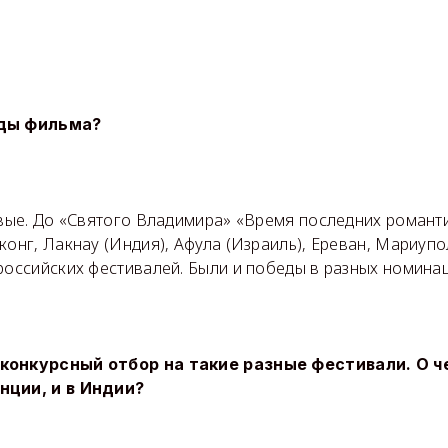
еды фильма?
ервые. До «Святого Владимира» «Время последних роман
конг, Лакнау (Индия), Афула (Израиль), Ереван, Мариупо
российских фестивалей. Были и победы в разных номинац
конкурсный отбор на такие разные фестивали. О че
нции, и в Индии?