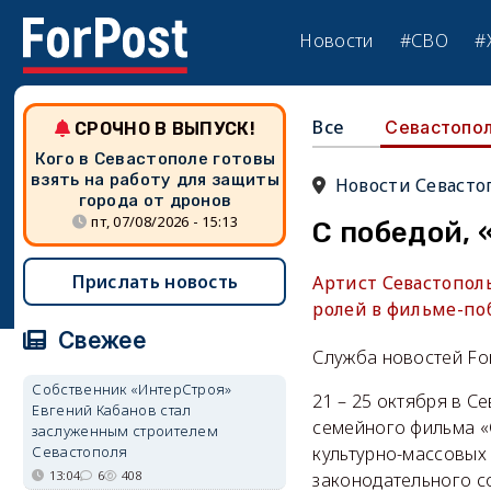
Новости
#СВО
#
Все
Севастопо
СРОЧНО В ВЫПУСК!
Кого в Севастополе готовы
взять на работу для защиты
Новости Севасто
города от дронов
пт, 07/08/2026 - 15:13
С победой, 
Прислать новость
Артист Севастопол
ролей в фильме-по
Свежее
Служба новостей Fo
Собственник «ИнтерСтроя»
21 – 25 октября в С
Евгений Кабанов стал
семейного фильма «
заслуженным строителем
Севастополя
культурно-массовых
13:04
6
408
законодательного с