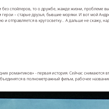
 и без спойлеров, то о дружбе, жажде жизни, проблеме в
герои – старые друзья, бывшие моряки. И вот мой Анд
ю и отправляется в кругосветку… А дальше не скажу, на
.
едних романтиков» - первая история. Сейчас снимаются в
объединятся в полнометражный фильм, рабочее названи