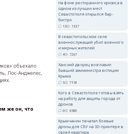
На фоне ресторанного кризиса в
одном из лучших мест
Севастополя открылся бар-
erid: 2SDnjdPjgYS
бистро
13
7337
В севастопольском селе
военнослужащий убил военного
и мирных жителей
4
7267
erid: 2SDnjdvhGXG
Ханский дворец возглавил
тиков» объехало
бывший замминистра юстиции
ль, Лос-Анджелес,
Крыма
иях.
5
7118
Кого в Севастополе готовы взять
на работу для защиты города от
дронов
м же он, что
0
6580
Крымчанин печатал боевые
дроны для СБУ на 3D-принтере в
своей квартире