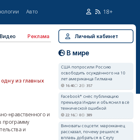
18+
нологии
Авто
Видео
Личный кабинет
Реклама
В мире
США попросили Россию
освободить осуждённого на 10
лет американца Гилмана
 одну из главных
16:40
2
357
Facebook* снёс публикацию
премьера Индии и объяснил всё
технической ошибкой
вно-нравственного и
22:16
0
389
в программу
Виноваты соцсети: марокканец
тельства и
рассказал, почему решился
вплавь добраться в Сеуту