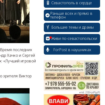
Севастополь в сердце
Раньше всех и прямо в
телефон
Большие темы и драмы
Живи по-севастопольски
«Время последних
ForPost в наушниках
erid: 2SDnjcrDNw6
ндр Хачко и Сергей
х: «Лучший игровой
о зрителя Виктор
erid: 2SDnjdPjgYS