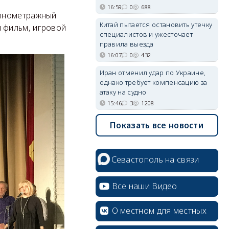
16:59
0
688
олнометражный
Китай пытается остановить утечку
 фильм, игровой
специалистов и ужесточает
правила выезда
16:07
0
432
Иран отменил удар по Украине,
однако требует компенсацию за
атаку на судно
15:46
3
1208
Показать все новости
Севастополь на связи
Все наши Видео
О местном для местных