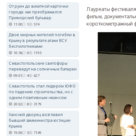
От руин до визитной карточки
Лауреаты фестиваля
города: как преображался
фильм, документаль
Приморский бульвар
короткометражный ф
11:00
1
574
Двое мирных жителей погибли в
Крыму в результате атаки ВСУ
беспилотниками
10:36
0
1193
Севастопольские светофоры
переведут на солнечные батареи
09:01
4
627
Севастополь стал лидером ЮФО
по падению строительства, но с
одним позитивным нюансом
20:02
8
3179
Ханский дворец возглавил
бывший замминистра юстиции
Крыма
19:00
5
7149