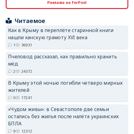
Реклама на ForPost
erid: 2SDnjcrDNw6
Читаемое
Как в Крыму в переплёте старинной книги
нашли ханскую грамоту XVI века
1
36931
erid: 2SDnjdPjgYS
Пчеловод рассказал, как правильно хранить
мёд
2
24372
В Крыму этой ночью погибли четверо мирных
жителей
erid: 2SDnjdvhGXG
0
17241
«Чудом живы»: в Севастополе две семьи
остались без жилья после налёта украинских
БПЛА
9
12312