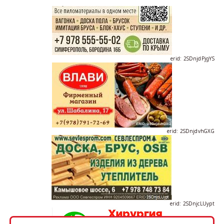
erid: 2SDnjdPjgYS
erid: 2SDnjdvhGXG
erid: 2SDnjcLUypt