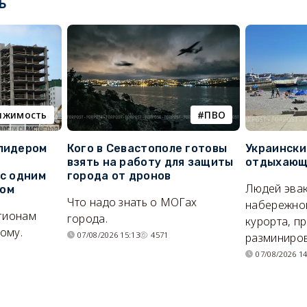
ь
ижимость
ПВО
 лидером
Кого в Севастополе готовы
Украински
взять на работу для защиты
отдыхающи
 с одним
города от дронов
Людей эвак
сом
Что надо знать о МОГах
набережно
егионам
города.
курорта, п
ому.
07/08/2026 15:13
4571
разминиров
07/08/2026 14