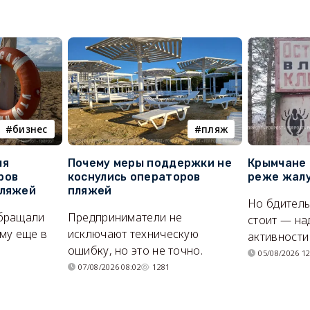
бизнес
пляж
ля
Почему меры поддержки не
Крымчане 
ров
коснулись операторов
реже жалу
пляжей
пляжей
Но бдитель
бращали
Предприниматели не
стоит — на
му еще в
исключают техническую
активности
ошибку, но это не точно.
05/08/2026 12
07/08/2026 08:02
1281