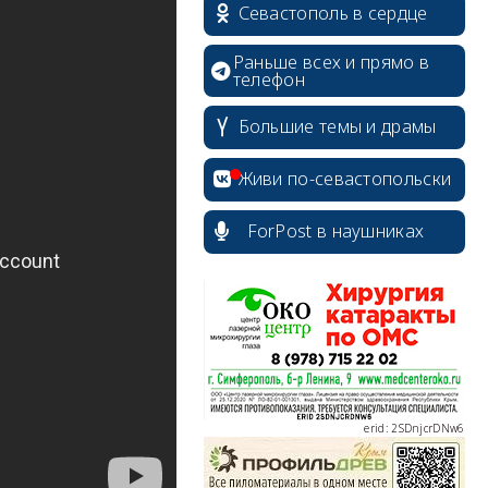
Севастополь в сердце
Раньше всех и прямо в
телефон
erid: 2SDnjdPjgYS
Большие темы и драмы
Живи по-севастопольски
ForPost в наушниках
erid: 2SDnjdvhGXG
erid: 2SDnjcLUypt