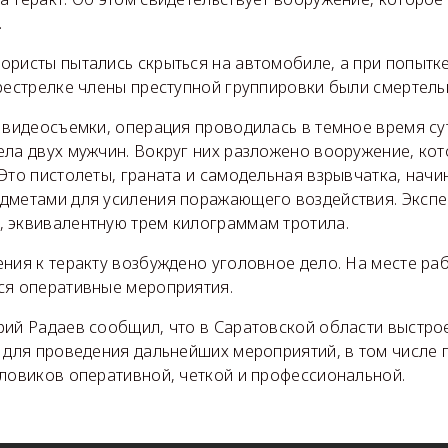
.
ористы пытались скрыться на автомобиле, а при попытк
ерестрелке члены преступной группировки были смертель
 видеосъемки, операция проводилась в темное время сут
ела двух мужчин. Вокруг них разложено вооружение, кот
Это пистолеты, граната и самодельная взрывчатка, начи
дметами для усиления поражающего воздействия. Экспе
 эквивалентную трем килограммам тротила.
ния к теракту возбуждено уголовное дело. На месте ра
ся оперативные мероприятия.
рий Радаев сообщил, что в Саратовской области выстро
и для проведения дальнейших мероприятий, в том числе 
иловиков оперативной, четкой и профессиональной.