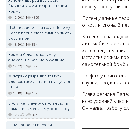
Ханский дворец возглавил
бывший замминистра юстиции
себе у преступников
Крыма
Потенциальные терр
19:00
1
4829
открыли огонь. В п
Любовь живёт три года? Почему
новая песня стала гимном тысяч
Как видно на кадрах
россиянок
автомобиля лежат т
18:20
1
534
ходе спецоперации. 
Крым и Севастополь ждут
металлическими пре
аномально жаркие выходные
самодельной бомбы,
18:02
4
2295
По факту приготовле
Минтранс разрешил тратить
«дорожные» деньги на защиту от
группа, продолжают
БПЛА
17:18
1
179
Глава региона Вале
всех уровней власт
В Алупке планируют установить
Он назвал работу с
памятник именитому фотографу
17:05
0
324
США попросили Россию