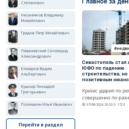
Главное за ден
Степанович
Несмеянов Владимир
Михайлович
Градов Петр Михайлович
недв
Леваневский Сигизмунд
Александрович
Севастополь стал
ЮФО по падению
Елизаров Вадим
строительства, но
Альбертович
позитивным нюан
Кушнир Геннадий
Кризис ударил по р
Григорьевич
совершенно по-разн
Поликахин Илья Иванович
07/08/2026 20:02
1723
Перейти в раздел