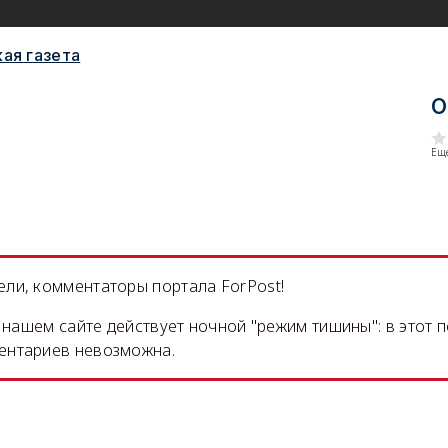
ая газета
О
Еще
ли, комментаторы портала ForPost!
на нашем сайте действует ночной "режим тишины": в этот 
ентариев невозможна.