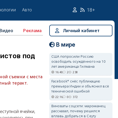
18+
нологии
Авто
Видео
Личный кабинет
Реклама
В мире
истов под
США попросили Россию
освободить осуждённого на 10
лет американца Гилмана
16:40
2
238
ной съемки с места
Facebook* снёс публикацию
пный теракт.
премьера Индии и объяснил всё
технической ошибкой
22:16
0
372
Виноваты соцсети: марокканец
рассказал, почему решился
еступной ячейки,
вплавь добраться в Сеуту
 находилось при