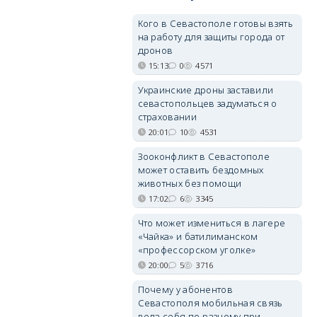
Кого в Севастополе готовы взять
на работу для защиты города от
дронов
15:13
0
4571
Украинские дроны заставили
севастопольцев задуматься о
страховании
20:01
10
4531
Зооконфликт в Севастополе
может оставить бездомных
животных без помощи
17:02
6
3345
Что может измениться в лагере
«Чайка» и батилиманском
«профессорском уголке»
20:00
5
3716
Почему у абонентов
Севастополя мобильная связь
вела себя по-разному при