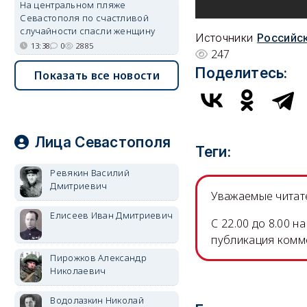
На центральном пляже
Севастополя по счастливой
случайности спасли женщину
Источники
Российск
13:38
0
2885
247
Поделитесь:
Показать все новости
Лица Севастополя
Теги:
Ревякин Василий
Дмитриевич
Уважаемые читате
Елисеев Иван Дмитриевич
C 22.00 до 8.00 
публикация комм
Пирожков Александр
Николаевич
Водолазкин Николай