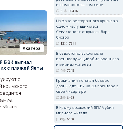
в севастопольском селе
21
10416
На фоне ресторанного кризиса в
одном из лучших мест
Севастополя открылся бар-
бистро
13
7311
катера
электроснабжение
В севастопольском селе
военнослужащий убил военного
й БЭК выгнал
Губернатор Севастополя
П
и мирных жителей
х с пляжей Ялты
рассказал о перспективах
к
4
7245
электроснабжения города
п
уируют с
Крымчанин печатал боевые
Энергетики, подчеркнул он,
П
й крымского
дроны для СБУ на 3D-принтере в
своей квартире
делают практически
и
роводится
2
6493
невозможное.
ош
ание.
07/08/2026 10:13
4445
:15
4493
В Крыму вражеский БПЛА убил
мирного жителя
0
6160