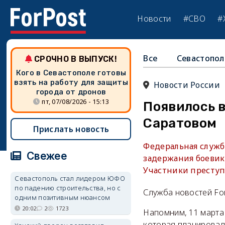
Новости
#СВО
#
Все
Севастопол
СРОЧНО В ВЫПУСК!
Кого в Севастополе готовы
взять на работу для защиты
Новости России
города от дронов
пт, 07/08/2026 - 15:13
Появилось 
Саратовом
Прислать новость
Федеральная служб
Свежее
задержания боевик
Участники престу
Севастополь стал лидером ЮФО
по падению строительства, но с
Служба новостей Fo
одним позитивным нюансом
20:02
2
1723
Напомним, 11 марта
которая планировала