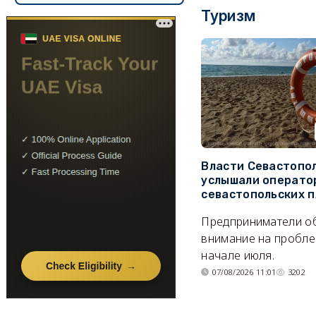
Туризм
Власти Севастопо
услышали операто
севастопольских 
Предприниматели о
внимание на пробле
начале июля.
07/08/2026 11:01
3202