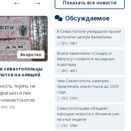
Показать все новости
Обсуждаемое
В Севастополе утвердили проект
застройки центра Балаклавы
32
5501
Возле памятника «Солдату и
коротко
Балаклава
Матросу» появятся каскадные
водопады
и севастопольцы
В Севастополе утвердили
Н
28
4201
ются на клещей
проект застройки центра
С
Балаклавы
и
Чем Севастополь намерен
ность терять не
привлекать инвесторов до 2039
Там появится туристический
М
года
двигается пик
квартал с отелями и
н
25
2193
 членистоногих.
парковками.
:43
252
Севастопольцам обещают
05/08/2026 08:01
5501
хорошие новости о бензине уже
на этой неделе
23
5788