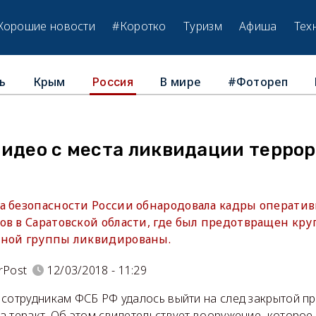
Хорошие новости
#Коротко
Туризм
Афиша
Тех
ь
Крым
В мире
#Фотореп
Россия
видео с места ликвидации террор
а безопасности России обнародовала кадры оператив
ов в Саратовской области, где был предотвращен кру
пной группы ликвидированы.
rPost
12/03/2018 - 11:29
 сотрудникам ФСБ РФ удалось выйти на след закрытой пр
 теракт. Об этом свидетельствует вооружение, которое