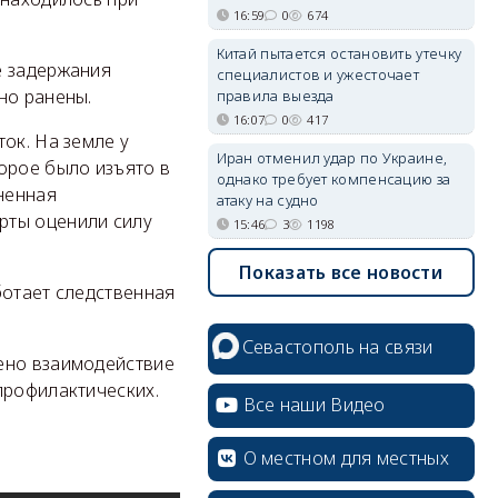
16:59
0
674
Китай пытается остановить утечку
е задержания
специалистов и ужесточает
но ранены.
правила выезда
16:07
0
417
ок. На земле у
Иран отменил удар по Украине,
орое было изъято в
однако требует компенсацию за
ненная
атаку на судно
рты оценили силу
15:46
3
1198
Показать все новости
ботает следственная
Севастополь на связи
ено взаимодействие
профилактических.
Все наши Видео
erid: 2SDnjcrDNw6
О местном для местных