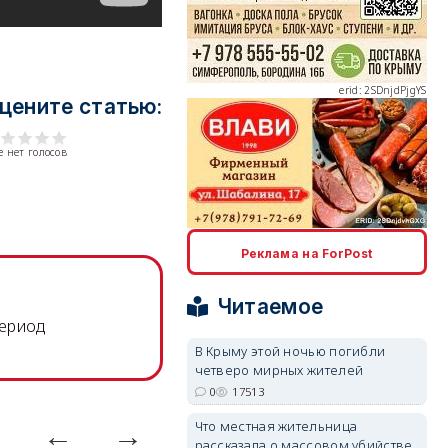
erid: 2SDnjcrDNw6
цените статью:
 нет голосов
erid: 2SDnjdPjgYS
Реклама на ForPost
Читаемое
период
В Крыму этой ночью погибли
четверо мирных жителей
erid: 2SDnjdvhGXG
0
17513
Что местная жительница
рассказала о массовом убийстве