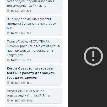
освободить осуждённого на 10
лет американца Гилмана
16:40
2
238
В Крыму временно сократят
продажи бензина на некоторых
АЗС
16:29
0
225
Прямой эфир «ЕСТЬ ТЕМА».
Почему россияне мечтают жить в
частных домах, но остаются в
квартирах?
16:00
1
518
Кого в Севастополе готовы
взять на работу для защиты
города от дронов
15:13
0
4571
Украинский БЭК выгнал
отдыхающих с пляжей Ялты
14:15
5
4493