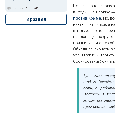
Но с интернет-сервис
18/08/2025 13:48
выходишь в Booking —
против Крыма
. Но, в
В раздел
никак — нет и всё, а 
в только что построен
на площадке вокруг от
принципиально не соб
Обходя пансионаты в т
что никакие интернет-
бронирования) они вп
Тут вылезает ещё
той же Оленёвке
есть), он работа
московским мерка
этому, админист
проживание в ме