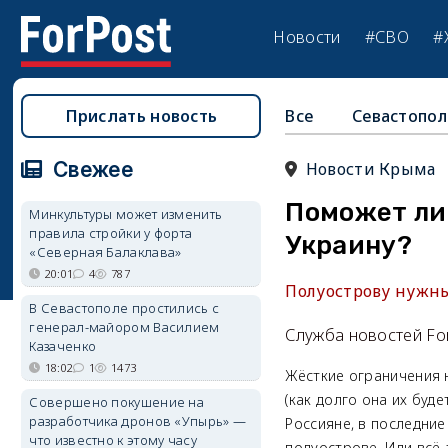
Новости
#СВО
#
Прислать новость
Все
Севастопол
Свежее
Новости Крыма
Поможет ли
Минкультуры может изменить
правила стройки у форта
Украину?
«Северная Балаклава»
20:01
4
787
Полуострову нужны
В Севастополе простились с
генерал-майором Василием
Служба новостей Fo
Казаченко
18:02
1
1473
Жёсткие ограничения 
(как долго она их буд
Совершено покушение на
разработчика дронов «Упырь» —
Россияне, в последни
что известно к этому часу
полуострове. Или всё-