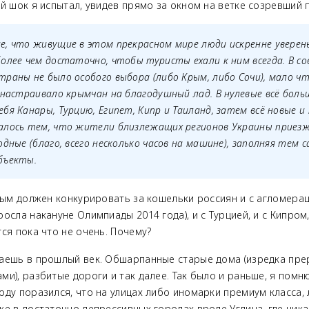
й шок я испытал, увидев прямо за окном на ветке созревший 
е, что живущие в этом прекрасном мире люди искренне уверен
олее чем достаточно, чтобы туристы ехали к ним всегда. В со
раны не было особого выбора (либо Крым, либо Сочи), мало чт
 настраивало крымчан на благодушный лад. В нулевые всё боль
бя Канары, Турцию, Египет, Кипр и Таиланд, затем всё новые и
алось тем, что жители близлежащих регионов Украины приез
одные (благо, всего несколько часов на машине), заполняя тем 
бъекты.
рым должен конкурировать за кошельки россиян и с агломера
осла накануне Олимпиады 2014 года), и с Турцией, и с Кипром,
ся пока что не очень. Почему?
даешь в прошлый век. Обшарпанные старые дома (изредка п
и), разбитые дороги и так далее. Так было и раньше, я помню
оду поразился, что на улицах либо иномарки премиум класса,
же в достаточно депрессивных городах вроде Углича, где ни