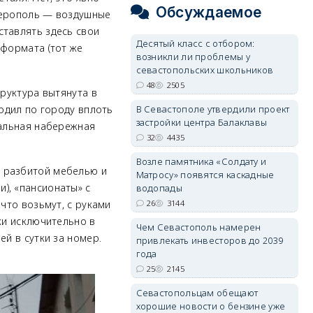
Обсуждаемое
мферополь — воздушные
ставлять здесь свои
Десятый класс с отбором:
 формата (тот же
возникли ли проблемы у
севастопольских школьников
48
2505
труктура вытянута в
В Севастополе утвердили проект
ходил по городу вплоть
застройки центра Балаклавы
ральная набережная
32
4435
Возле памятника «Солдату и
й разбитой мебелью и
Матросу» появятся каскадные
), «пансионаты» с
водопады
26
3144
что возьмут, с руками
ки исключительно в
Чем Севастополь намерен
ей в сутки за номер.
привлекать инвесторов до 2039
года
25
2145
Севастопольцам обещают
хорошие новости о бензине уже