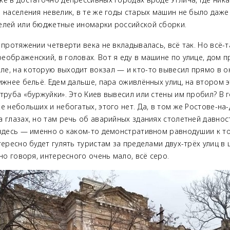
 населения невелик, в те же годы старых машин не было даже
елей или бюджетные иномарки российской сборки.
 протяжении четверти века не вкладывалась, всё так. Но всё-т
еображенский, в головах. Вот я еду в машине по улице, дом 
е, на которую выходит вокзал — и кто-то вывесил прямо в ок
ижнее бельё. Едем дальше, пара оживлённых улиц, на втором 
труба «буржуйки». Это Киев вывесил или стены им пробил? В 
е небольших и небогатых, этого нет. Да, в том же Ростове-на
 глазах, но там речь об аварийных зданиях столетней давнос
 здесь — именно о каком-то демонстративном равнодушии к то
тересно будет гулять туристам за пределами двух-трёх улиц в
тно говоря, интересного очень мало, всё серо.