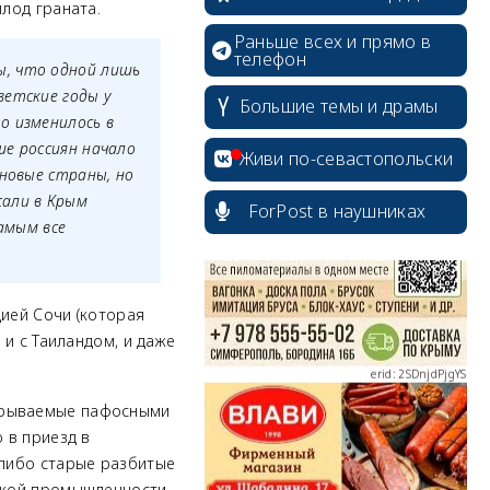
плод граната.
Раньше всех и прямо в
телефон
ы, что одной лишь
ветские годы у
Большие темы и драмы
о изменилось в
erid: 2SDnjcrDNw6
ше россиян начало
Живи по-севастопольски
 новые страны, но
жали в Крым
ForPost в наушниках
самым все
erid: 2SDnjdPjgYS
цией Сочи (которая
 и с Таиландом, и даже
рерываемые пафосными
 в приезд в
erid: 2SDnjdvhGXG
 либо старые разбитые
какой промышленности