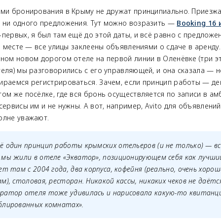
ами бронирования в Крыму не дружат принципиально. Приезжа
 ни одного предложения. Тут можно возразить —
Booking 16 
о-первых, я был там ещё до этой даты, и всё равно с предлож
на месте — все улицы заклеены объявлениями о сдаче в аренду
ном новом дорогом отеле на первой линии в Оленёвке (три эт
еля) мы разговорились с его управляющей, и она сказала — н
ираемся регистрироваться. Зачем, если принцип работы — де
ом же посёлке, где вся бронь осуществляется по записи в ам
сервисы им и не нужны. А вот, например, Avito для объявлений
олне уважают.
 один принцип работы крымских отельеров (и не только) — всё
 мы жили в отеле «Экватор», позиционирующем себя как лучши
ет там с 2004 года, два корпуса, кофейня (реально, очень хоро
м), столовая, ресторан. Никакой кассы, никаких чеков не даётся
ратор отеля тоже удивилась и нарисовала какую-то квитанц
блированных комнатах».