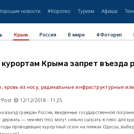
Хорошие новости
#Коротко
Туризм
Афиша
Тех
ь
Россия
В мире
#Фотореп
Крым
 курортам Крыма запрет въезда 
, кровь из носу, радикальные инфраструктурные из
rPost
12/12/2018 - 11:25
на въезд граждан России, введённые государственной погран
ет держать — неизвестно), могут сильно сыграть в плюс для ку
е годы проводившие курортный сезон на пляжах Одессы, выбер
таки нет?