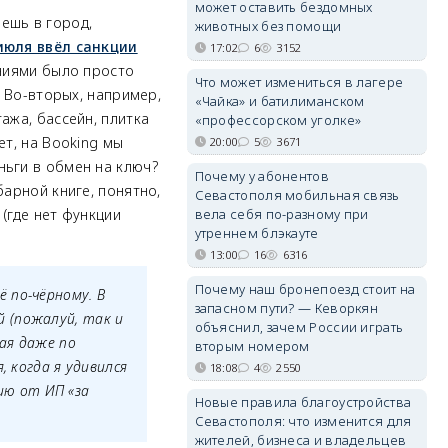
может оставить бездомных
ешь в город,
животных без помощи
июля ввёл санкции
17:02
6
3152
ениями было просто
Что может измениться в лагере
. Во-вторых, например,
«Чайка» и батилиманском
ажа, бассейн, плитка
«профессорском уголке»
ет, на Booking мы
20:00
5
3671
ньги в обмен на ключ?
Почему у абонентов
барной книге, понятно,
Севастополя мобильная связь
вела себя по-разному при
 (где нет функции
утреннем блэкауте
13:00
16
6316
Почему наш бронепоезд стоит на
 по-чёрному. В
запасном пути? — Кеворкян
й (пожалуй, так и
объяснил, зачем России играть
шая даже по
вторым номером
, когда я удивился
18:08
4
2550
ию от ИП «за
Новые правила благоустройства
Севастополя: что изменится для
жителей, бизнеса и владельцев