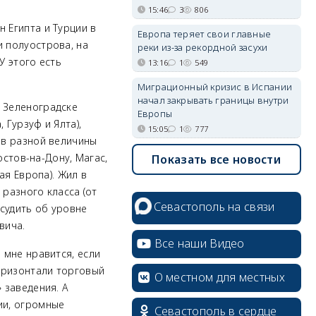
15:46
3
806
 Египта и Турции в
Европа теряет свои главные
и полуострова, на
реки из-за рекордной засухи
У этого есть
13:16
1
549
Миграционный кризис в Испании
начал закрывать границы внутри
и Зеленоградске
Европы
 Гурзуф и Ялта),
15:05
1
777
ов разной величины
остов-на-Дону, Магас,
Показать все новости
ая Европа). Жил в
 разного класса (от
Севастополь на связи
 судить об уровне
вича.
Все наши Видео
 мне нравится, если
оризонтали торговый
О местном для местных
 заведения. А
ии, огромные
Севастополь в сердце