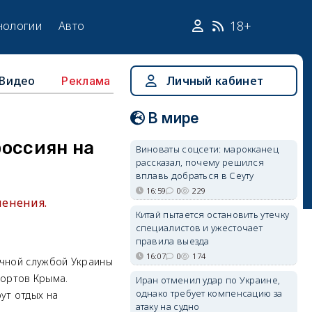
18+
нологии
Авто
Видео
Личный кабинет
Реклама
В мире
россиян на
Виноваты соцсети: марокканец
рассказал, почему решился
вплавь добраться в Сеуту
16:59
0
229
менения.
Китай пытается остановить утечку
специалистов и ужесточает
правила выезда
16:07
0
174
ичной службой Украины
рортов Крыма.
Иран отменил удар по Украине,
однако требует компенсацию за
ут отдых на
атаку на судно