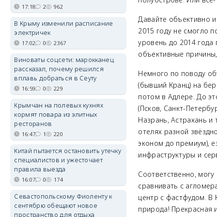
17:18
2
962
Давайте объективно и 
В Крыму изменили расписание
2015 году не смогло 
электричек
уровень до 2014 года 
17:02
0
2367
объективные причины,
Виноваты соцсети: марокканец
рассказал, почему решился
Немного по поводу об
вплавь добраться в Сеуту
(бывший Кранц) на бер
16:59
0
229
потом в Адлере. До эт
Крымчан на полевых кухнях
(Псков, Санкт-Петербур
кормят повара из элитных
Назрань, Астрахань и 
ресторанов
отелях разной звёздно
16:47
1
220
эконом до премиум), е
Китай пытается остановить утечку
инфраструктуры и серв
специалистов и ужесточает
правила выезда
Соответственно, могу 
16:07
0
174
сравнивать с агломер
Севастопольскому Фиоленту к
центр с фастфудом. В 
сентябрю обещают новое
природа! Прекрасная 
пространство для отдыха