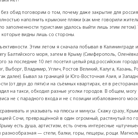
без обид поговорим о том, почему даже закрытие для россиян
полностью наполнить крымские пляжи (как мне говорили жител
по заполненности туристами удалось выйти лишь этим летом). 
 которые видны лишь со стороны.
ъективности. Этим летом я сначала побывал в Калининграде 
егу Балтийского моря, затем в Крыму (Симферополь, Оленёвка,
ого за последние 10 лет посетил целый ряд российских город
г, Выборг, Владимир, Углич, Ростов Великий, Калуга, Казань, Р
так далее). Бывал за границей (и Юго-Восточная Азия, и Западн
сти (от двух до пяти) и на съёмных квартирах, ел в ресторанах
здил на такси, обходил разные уголки городов. В общем, могу
иса не с парадного входа и не с позиции избалованного моск
сравнивать и указывать на плюсы и минусы. Скажу сразу, Крым
ацией Сочи, превращённой в один огромный, растянутый по г
Крыму есть душа, артистизм, есть очень интересные «штучные»
и разнообразная — степи, балки, горы, пещеры, рощи. Магнол