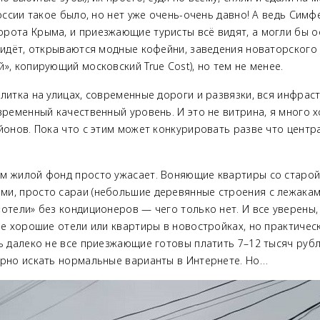
России такое было, но нет уже очень-очень давно! А ведь Си
рота Крыма, и приезжающие туристы всё видят, а могли бы о
с идёт, открываются модные кофейни, заведения новаторского
», копирующий московский True Cost), но тем не менее.
литка на улицах, современные дороги и развязки, вся инфрас
временный качественный уровень. И это не витрина, я много 
айонов. Пока что с этим может конкурировать разве что цент
м жилой фонд просто ужасает. Воняющие квартиры со старо
и, просто сараи (небольшие деревянные строения с лежаками
отели» без кондиционеров — чего только нет. И все уверены, 
ые хорошие отели или квартиры в новостройках, но практичес
ь далеко не все приезжающие готовы платить 7–12 тысяч рубл
орно искать нормальные варианты в Интернете. Но…