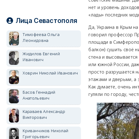
нет и уровень доходов
«лады» последних мод
Лица Севастополя
Да, Украина в Крым на
Тимофеева Ольга
говорил профессор Пр
Леонидовна
площади в Симферопол
балкон) сушить своё н
Жидилов Евгений
стена и высовывается 
Иванович
или южной России, даж
просто разрушается на
Ховрин Николай Иванович
этажами и дверьми, а
Как думаете, очень ин
Басов Геннадий
гуляли по городу, чес
Анатольевич
Караваев Александр
Викторович
Криванчиков Николай
Григорьевич