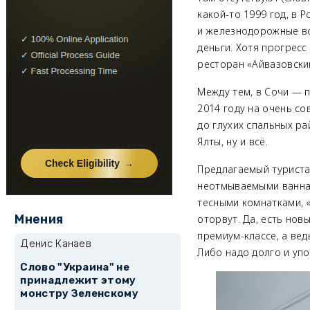
какой-то 1999 год, в 
и железнодорожные во
деньги. Хотя прогрес
ресторан «Айвазовский
Между тем, в Сочи — п
2014 году на очень со
до глухих спальных р
Ялты, ну и всё.
Предлагаемый туриста
неотмываемыми ваннам
тесными комнатками, «
Мнения
оторвут. Да, есть нов
премиум-классе, а вед
Денис Канаев
Либо надо долго и уп
Слово "Украина" не
принадлежит этому
монстру Зеленскому