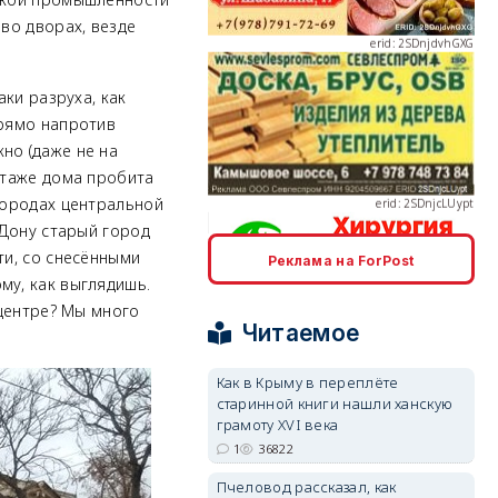
 во дворах, везде
аки разруха, как
erid: 2SDnjcLUypt
прямо напротив
но (даже не на
этаже дома пробита
городах центральной
-Дону старый город
ти, со снесёнными
Реклама на ForPost
erid: 2SDnjcrDNw6
му, как выглядишь.
 центре? Мы много
Читаемое
Как в Крыму в переплёте
старинной книги нашли ханскую
грамоту XVI века
erid: 2SDnjdPjgYS
1
36822
Пчеловод рассказал, как