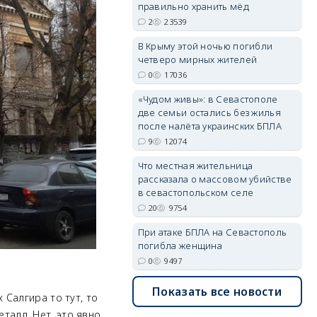
правильно хранить мёд
2
23539
В Крыму этой ночью погибли
четверо мирных жителей
erid: 2SDnjdvhGXG
0
17036
«Чудом живы»: в Севастополе
две семьи остались без жилья
после налёта украинских БПЛА
9
12074
Что местная жительница
рассказала о массовом убийстве
в севастопольском селе
20
9754
При атаке БПЛА на Севастополь
погибла женщина
0
9497
Показать все новости
Салгира то тут, то
еталл. Нет, это явно