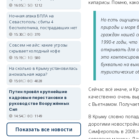
кипарисы. Помню, како
16:05
5
1212
Ночная атака БПЛА на
Но есть ощущени
Севастополь: сбиты 4
природы и моря б
беспилотника, пострадавших нет
граждан нашей ст
15:30
0
370
1990-е годы, что
Совсем не айс: какие угрозы
открывать для се
скрывает холодный кофе
это компенсиров
15:19
1
580
буквально на вых
На сколько в Крыму установилась
туристические о
аномальная жара?
15:01
0
4028
Сейчас всё иначе, и К
Путин провёл крупнейшие
качественно очень выр
кадровые перестановки в
руководстве Вооружённых
с Вьетнамом. Получает
Сил
14:54
0
1149
В Крыму словно попа
дорогими новостройкам
Показать все новости
Симферополь в 2008 г
советские машины. Да