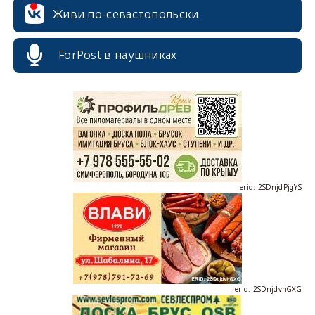
Живи по-севастопольски
erid: 2SDnjcrDNw6
ForPost в наушниках
erid: 2SDnjdPjgYS
erid: 2SDnjdvhGXG