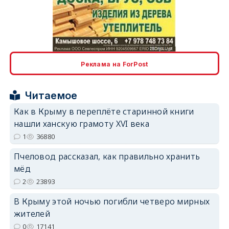
erid: 2SDnjcLUypt
Реклама на ForPost
Читаемое
erid: 2SDnjcrDNw6
Как в Крыму в переплёте старинной книги
нашли ханскую грамоту XVI века
1
36880
Пчеловод рассказал, как правильно хранить
мёд
erid: 2SDnjdPjgYS
2
23893
В Крыму этой ночью погибли четверо мирных
жителей
0
17141