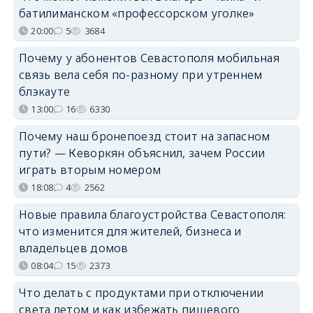
батилиманском «профессорском уголке»
20:00
5
3684
Почему у абонентов Севастополя мобильная
связь вела себя по-разному при утреннем
блэкауте
13:00
16
6330
Почему наш бронепоезд стоит на запасном
пути? — Кеворкян объяснил, зачем России
играть вторым номером
18:08
4
2562
Новые правила благоустройства Севастополя:
что изменится для жителей, бизнеса и
владельцев домов
08:04
15
2373
Что делать с продуктами при отключении
света летом и как избежать пищевого