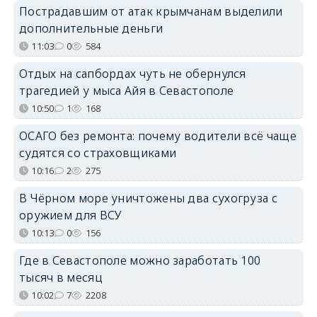
Пострадавшим от атак крымчанам выделили
дополнительные деньги
11:03
0
584
Отдых на сапбордах чуть не обернулся
трагедией у мыса Айя в Севастополе
10:50
1
168
ОСАГО без ремонта: почему водители всё чаще
судятся со страховщиками
10:16
2
275
В Чёрном море уничтожены два сухогруза с
оружием для ВСУ
10:13
0
156
Где в Севастополе можно заработать 100
тысяч в месяц
10:02
7
2208