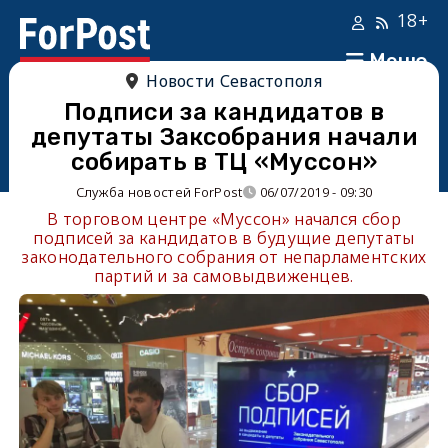
18+
Меню
Новости Севастополя
Подписи за кандидатов в
депутаты Заксобрания начали
собирать в ТЦ «Муссон»
Служба новостей ForPost
06/07/2019 - 09:30
В торговом центре «Муссон» начался сбор
подписей за кандидатов в будущие депутаты
законодательного собрания от непарламентских
партий и за самовыдвиженцев.