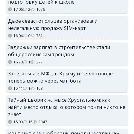
подготовку детей к школе
17:06
2
1076
Двое севастопольцев организовали
нелегальную продажу SIM-карт
16:04
0
781
Задержки зарплат в строительстве стали
общероссийским трендом
15:20
1
277
Записаться в МФЦ в Крыму и Севастополе
теперь можно через чат-бота
15:11
1
108
Тайный дворик на мысе Хрустальном: как
найти место отдыха, о котором почти никто не
знает
15:00
15
2047
Контракт с Минобороны помог иностранцам