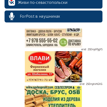
Живи по-севастопольски
erid: 2SDnjcrDNw6
ForPost в наушниках
erid: 2SDnjdPjgYS
erid: 2SDnjdvhGXG
erid: 2SDnjcLUypt