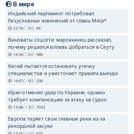
В мире
Индийский парламент потребовал
безусловных извинений от главы Meta*
22:16
0
66
Виноваты соцсети: марокканец рассказал,
почему решился вплавь добраться в Сеуту
16:59
0
588
Китай пытается остановить утечку
специалистов и ужесточает правила выезда
16:07
0
338
Иран отменил удар по Украине, однако
требует компенсацию за атаку на судно
15:46
3
1033
Европа теряет свои главные реки из-за
рекордной засухи
13:16
1
633