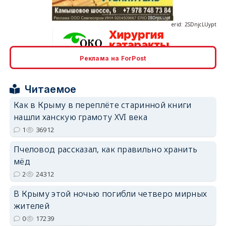
Реклама на ForPost
erid: 2SDnjcrDNw6
Читаемое
Как в Крыму в переплёте старинной книги
нашли ханскую грамоту XVI века
1
36912
erid: 2SDnjdPjgYS
Пчеловод рассказал, как правильно хранить
мёд
2
24312
В Крыму этой ночью погибли четверо мирных
жителей
erid: 2SDnjdvhGXG
0
17239