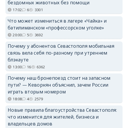
бездомных животных без помощи
17:02
6
3301
Что может измениться в лагере «Чайка» и
батилиманском «профессорском уголке»
20:00
5
3692
Почему у абонентов Севастополя мобильная
связь вела себя по-разному при утреннем
блэкауте
13:00
16
6362
Почему наш бронепоезд стоит на запасном
пути? — Кеворкян объяснил, зачем России
играть вторым номером
18:08
4
2579
Новые правила благоустройства Севастополя:
что изменится для жителей, бизнеса и
владельцев домов