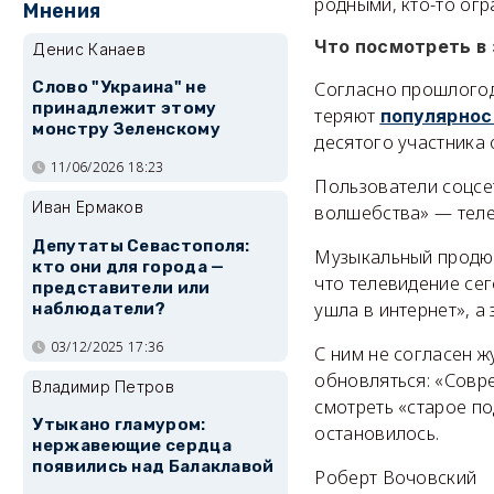
родными, кто-то ог
Мнения
Что посмотреть в
Денис Канаев
Слово "Украина" не
Согласно прошлогод
принадлежит этому
теряют
популярнос
монстру Зеленскому
десятого участника 
11/06/2026 18:23
Пользователи соцсет
Иван Ермаков
волшебства» — теле
Депутаты Севастополя:
Музыкальный продю
кто они для города —
что телевидение се
представители или
ушла в интернет», 
наблюдатели?
03/12/2025 17:36
С ним не согласен ж
обновляться: «Совре
Владимир Петров
смотреть «старое по
Утыкано гламуром:
остановилось.
нержавеющие сердца
появились над Балаклавой
Роберт Вочовский