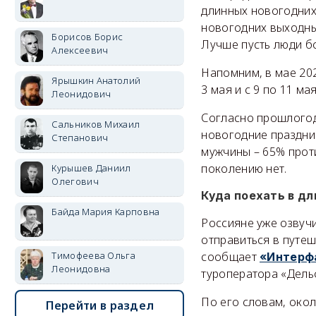
длинных новогодних 
новогодних выходны
Борисов Борис
Лучше пусть люди бо
Алексеевич
Напомним, в мае 20
Ярышкин Анатолий
3 мая и с 9 по 11 м
Леонидович
Согласно прошлого
Сальников Михаил
новогодние праздни
Степанович
мужчины – 65% проти
поколению нет.
Курышев Даниил
Олегович
Куда поехать в д
Байда Мария Карповна
Россияне уже озвуч
отправиться в путеш
Тимофеева Ольга
сообщает
«Интерф
Леонидовна
туроператора «Дель
По его словам, окол
Перейти в раздел