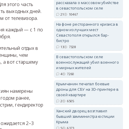
рассказала о массовом убийстве
ля этого часть
в севастопольском селе
ть выходных дней.
21
10467
м от телевизора.
На фоне ресторанного кризиса в
ня каждый — с 1 по
одном из лучших мест
erid: 2SDnjdvhGXG
Севастополя открылся бар-
ября.
бистро
13
7328
тельный отдых в
енщины, чем
В севастопольском селе
, а вот старшему
военнослужащий убил военного
и мирных жителей
4
7260
Крымчанин печатал боевые
дроны для СБУ на 3D-принтере в
сиян намерены
своей квартире
 годом ранее,
2
6505
стрии, гендиректор
Ханский дворец возглавил
бывший замминистра юстиции
Крыма
 ожидается 2–3
5
6373