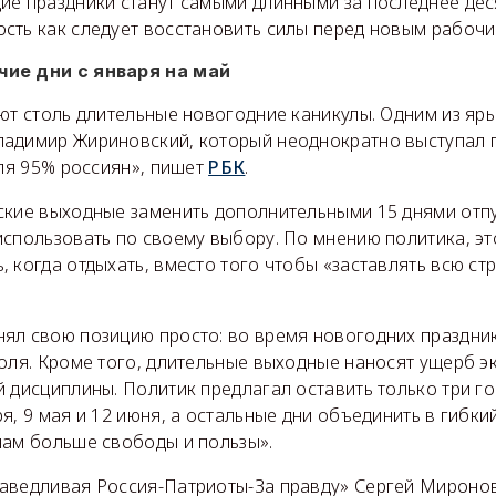
ие праздники станут самыми длинными за последнее дес
сть как следует восстановить силы перед новым рабочи
ие дни с января на май
ают столь длительные новогодние каникулы. Одним из яр
адимир Жириновский, который неоднократно выступал пр
для 95% россиян», пишет
РБК
.
ские выходные заменить дополнительными 15 днями отпу
использовать по своему выбору. По мнению политика, э
 когда отдыхать, вместо того чтобы «заставлять всю ст
ял свою позицию просто: во время новогодних праздник
голя. Кроме того, длительные выходные наносят ущерб э
 дисциплины. Политик предлагал оставить только три г
я, 9 мая и 12 июня, а остальные дни объединить в гибки
нам больше свободы и пользы».
аведливая Россия-Патриоты-За правду» Сергей Миронов