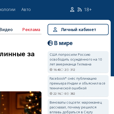
18+
нологии
Авто
Видео
Личный кабинет
Реклама
В мире
линные за
США попросили Россию
освободить осуждённого на 10
лет американца Гилмана
16:40
2
312
Facebook* снёс публикацию
премьера Индии и объяснил всё
технической ошибкой
22:16
0
382
Виноваты соцсети: марокканец
рассказал, почему решился
вплавь добраться в Сеуту