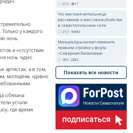
редач.
21
4817
Что местная жительница
рассказала о массовом убийстве
стремительно
в севастопольском селе
 Только у каждого
21
10467
юю ночь.
Минкультуры может изменить
правила стройки у форта
стов и «отсутствие
«Северная Балаклава»
не ночь чудес.
18
2282
х артистах, а в том,
Показать все новости
ам, молодёжь «давно
требованными.
да обязана
тели устали
шоу, где время