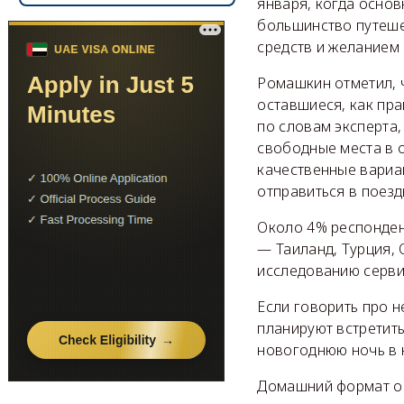
января, когда осно
большинство путеше
средств и желанием 
Ромашкин отметил, ч
оставшиеся, как пра
по словам эксперта,
свободные места в о
качественные вариан
отправиться в поезд
Около 4% респонден
— Таиланд, Турция,
исследованию серви
Если говорить про 
планируют встретит
новогоднюю ночь в к
Домашний формат ос