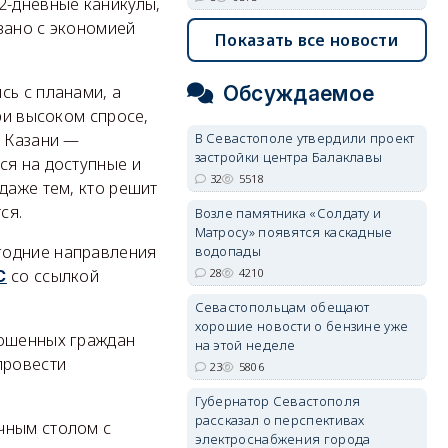
2-дневные каникулы,
зано с экономией
Показать все новости
Обсуждаемое
сь с планами, а
ри высоком спросе,
В Севастополе утвердили проект
, Казани —
застройки центра Балаклавы
ся на доступные и
32
5518
даже тем, кто решит
ся.
Возле памятника «Солдату и
Матросу» появятся каскадные
годние направления
водопады
28
4210
со ссылкой
С
Севастопольцам обещают
хорошие новости о бензине уже
рошенных граждан
на этой неделе
провести
23
5806
Губернатор Севастополя
рассказал о перспективах
чным столом с
электроснабжения города