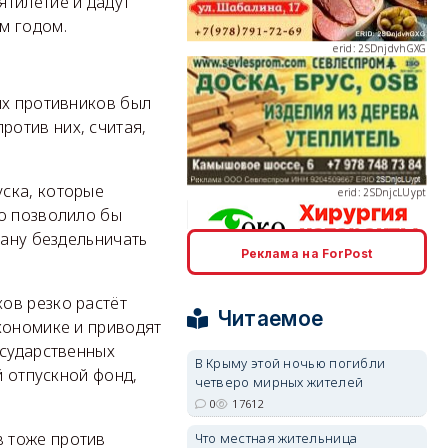
ятилетие и дадут
м годом.
ых противников был
erid: 2SDnjcLUypt
отив них, считая,
ска, которые
то позволило бы
рану бездельничать
Реклама на ForPost
erid: 2SDnjcrDNw6
ов резко растёт
Читаемое
кономике и приводят
осударственных
В Крыму этой ночью погибли
й отпускной фонд,
четверо мирных жителей
0
17612
erid: 2SDnjdPjgYS
 тоже против
Что местная жительница