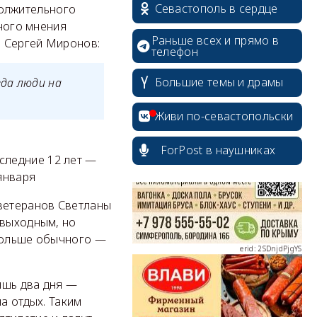
Севастополь в сердце
олжительного
чного мнения
Раньше всех и прямо в
. Сергей Миронов:
телефон
Большие темы и драмы
гда люди на
erid: 2SDnjcrDNw6
Живи по-севастопольски
ForPost в наушниках
следние 12 лет —
января
erid: 2SDnjdPjgYS
 ветеранов Светланы
 выходным, но
 дольше обычного —
ишь два дня —
а отдых. Таким
erid: 2SDnjdvhGXG