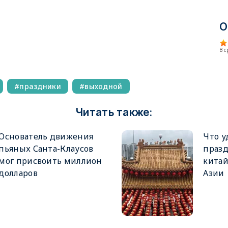
О
В 
праздники
выходной
Читать также:
Основатель движения
Что у
пьяных Санта-Клаусов
праз
мог присвоить миллион
китай
долларов
Азии