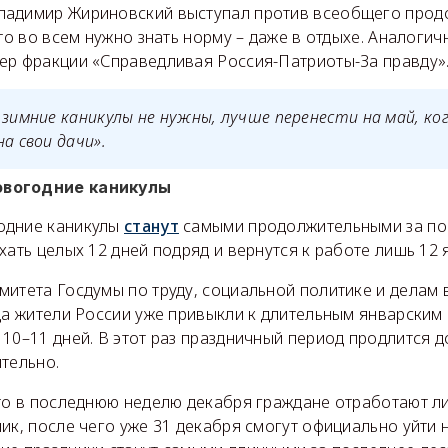
ладимир Жириновский выступал против всеобщего прод
что во всем нужно знать норму – даже в отдыхе. Аналоги
ер фракции «Справедливая Россия-Патриоты-За правду»
 зимние каникулы не нужны, лучше перенести на май, ко
а свои дачи».
вогодние каникулы
одние каникулы
станут
самыми продолжительными за по
хать целых 12 дней подряд и вернутся к работе лишь 12 
митета Госдумы по труду, социальной политике и делам
да жители России уже привыкли к длительным январским
 10–11 дней. В этот раз праздничный период продлится
тельно.
что в последнюю неделю декабря граждане отработают л
ик, после чего уже 31 декабря смогут официально уйти н