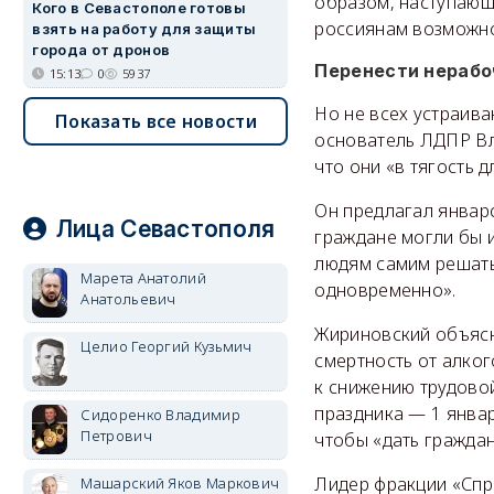
образом, наступающ
Кого в Севастополе готовы
россиянам возможно
взять на работу для защиты
города от дронов
Перенести нерабоч
15:13
0
5937
Но не всех устраив
Показать все новости
основатель ЛДПР Вл
что они «в тягость 
Он предлагал январ
Лица Севастополя
граждане могли бы 
людям самим решать,
Марета Анатолий
одновременно».
Анатольевич
Жириновский объясн
Целио Георгий Кузьмич
смертность от алко
к снижению трудовой
праздника — 1 январ
Сидоренко Владимир
Петрович
чтобы «дать гражда
Лидер фракции «Спр
Машарский Яков Маркович