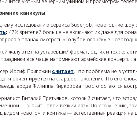
раничится уютным вечерним ужином и просмотром телепе
 зимние каникулы
нему исследованию сервиса SuperJob, новогодние шоу 
47% зрителей больше не включают их даже для фона.
ть
:
опроса в планах смотреть «Голубой огонёк» в новогодн
ей жалуются на устаревший формат, одних и тех же арти
праздники всё чаще напоминают армейские концерты, а 
сер Иосиф Пригожин
, что проблема не в усталы
считает
годня ориентируется на старшее поколение. По его слов
а звёзды вроде Филиппа Киркорова просто остаются вос
урналист Виталий Третьяков, который считает, что эстра
менной — значит новой всякий раз». По его мнению, зри
д видом нового», и критика — естественная реакция на 