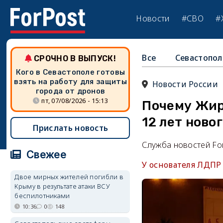
Новости
#СВО
#
Все
Севастопол
СРОЧНО В ВЫПУСК!
Кого в Севастополе готовы
взять на работу для защиты
Новости России
города от дронов
пт, 07/08/2026 - 15:13
Почему Жир
12 лет ново
Прислать новость
Служба новостей Fo
Свежее
У основателя ЛДПР
Двое мирных жителей погибли в
Крыму в результате атаки ВСУ
беспилотниками
10:36
0
148