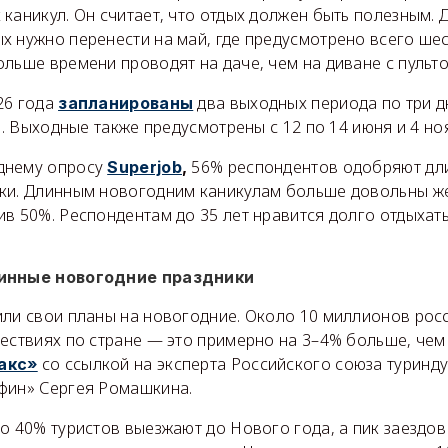
каникул. Он считает, что отдых должен быть полезным. Д
х нужно перенести на май, где предусмотрено всего шес
льше времени проводят на даче, чем на диване с пульто
26 года
два выходных периода по три д
запланированы
ая. Выходные также предусмотрены с 12 по 14 июня и 4 но
днему опросу
56% респондентов одобряют дли
Superjob
,
ки. Длинным новогодним каникулам больше довольны ж
в 50%. Респондентам до 35 лет нравится долго отдыхать
линные новогодние праздники
или свои планы на новогодние. Около 10 миллионов рос
ествиях по стране — это примерно на 3–4% больше, чем
со ссылкой на эксперта Российского союза туринду
акс»
фин» Сергея Ромашкина.
о 40% туристов выезжают до Нового года, а пик заездов