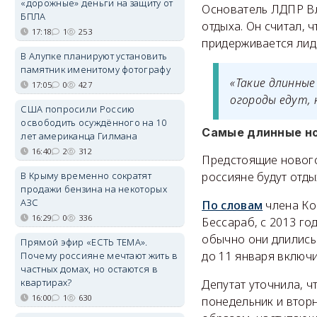
«дорожные» деньги на защиту от
Основатель ЛДПР В
БПЛА
отдыха. Он считал, 
17:18
1
253
придерживается лид
В Алупке планируют установить
памятник именитому фотографу
«Такие длинные
17:05
0
427
огороды едут, н
США попросили Россию
освободить осуждённого на 10
Самые длинные но
лет американца Гилмана
16:40
2
312
Предстоящие новог
В Крыму временно сократят
россияне будут отды
продажи бензина на некоторых
АЗС
По словам
члена Ко
16:29
0
336
Бессараб, с 2013 го
обычно они длились
Прямой эфир «ЕСТЬ ТЕМА».
до 11 января включи
Почему россияне мечтают жить в
частных домах, но остаются в
квартирах?
Депутат уточнила, 
16:00
1
630
понедельник и вторн