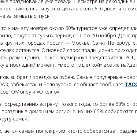
вные празднования уже позади. Несмотря на рекордные 1
ственников планируют отдыхать всего 5–6 дней, что свя
не затягивать отпуск.
то к началу ноября около 60% туристов уже определили
вило, покупают туры в период с 10 по 20 ноября. Даже п
 в крупных городах России — Москве, Санкт-Петербурге
телях останутся. Основной спрос традиционно приходит
ты размещения, но, как подчеркнул представитель РСТ, 
ку в последний момент, «место под ёлкой» всё же найдёт
тов выбрали поездку за рубеж. Самые популярные ново
 ОАЭ, Узбекистан и Белоруссия, сообщает сообщает
ТАС
сов ЮMoney и «Отелло».
непосредственно встречу Нового года, то более 60% оп
ь праздник в домашнем регионе, из них 65% собираются 
ругу семьи.
таётся самым популярным: кто-то соберётся за праздни