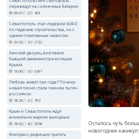
Севастопольские светофоры
переведут на солнечные батареи
09:01
2
309
Севастополь стал лидером ЮФО
по падению строительства, но с
одним позитивным нюансом
20:02
5
2722
Ханский дворец возглавил
бывший замминистра юстиции
Крыма
19:00
5
6397
Любовь живёт три года? Почему
новая песня стала гимном тысяч
россиянок
18:20
2
783
Крым и Севастополь ждут
аномально жаркие выходные
Осталось чуть боль
18:02
4
2958
новогодних каникул:
Минтранс разрешил тратить