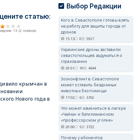
Выбор Редакции
цените статью:
Кого в Севастополе готовы взять
на работу для защиты города от
среднем:
1.5
(
2
голосов)
дронов
15:13
0
5927
Украинские дроны заставили
севастопольцев задуматься о
страховании
20:01
10
4644
Зооконфликт в Севастополе
дивило крымчан в
может оставить бездомных
животных без помощи
дновании
17:02
6
3352
ского Нового года в
Что может измениться в лагере
«Чайка» и батилиманском
«профессорском уголке»
20:00
5
3722
Почему у абонентов