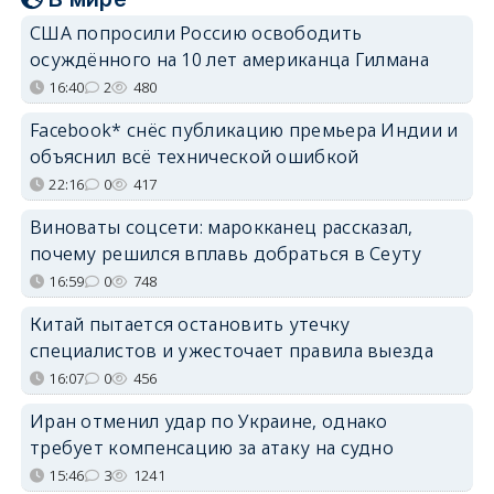
США попросили Россию освободить
осуждённого на 10 лет американца Гилмана
16:40
2
480
Facebook* снёс публикацию премьера Индии и
объяснил всё технической ошибкой
22:16
0
417
Виноваты соцсети: марокканец рассказал,
почему решился вплавь добраться в Сеуту
16:59
0
748
Китай пытается остановить утечку
специалистов и ужесточает правила выезда
16:07
0
456
Иран отменил удар по Украине, однако
требует компенсацию за атаку на судно
15:46
3
1241