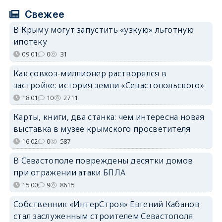
Свежее
В Крыму могут запустить «узкую» льготную
ипотеку
09:01
0
31
Как совхоз-миллионер растворялся в
застройке: история земли «Севастопольского»
18:01
10
2711
Карты, книги, два станка: чем интересна новая
выставка в музее крымского просветителя
16:02
0
587
В Севастополе повреждены десятки домов
при отражении атаки БПЛА
15:00
9
8615
Собственник «ИнтерСтроя» Евгений Кабанов
стал заслуженным строителем Севастополя