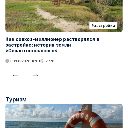
застройка
Как совхоз-миллионер растворялся в
К
застройке: история земли
н
«Севастопольского»
п
08/08/2026 18:01
2728
Туризм