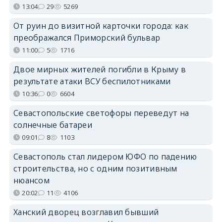
13:04
29
5269
От руин до визитной карточки города: как
преображался Приморский бульвар
11:00
5
1716
Двое мирных жителей погибли в Крыму в
результате атаки ВСУ беспилотниками
10:36
0
6604
Севастопольские светофоры переведут на
солнечные батареи
09:01
8
1103
Севастополь стал лидером ЮФО по падению
строительства, но с одним позитивным
нюансом
20:02
11
4106
Ханский дворец возглавил бывший