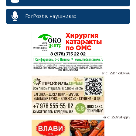
ForPost в наушниках
erid: 2SDnjcLUypt
erid: 2SDnjcrDNw6
erid: 2SDnjdPjgYS