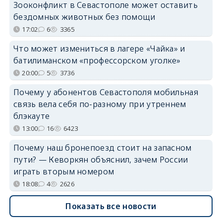
Зооконфликт в Севастополе может оставить
бездомных животных без помощи
17:02
6
3365
Что может измениться в лагере «Чайка» и
батилиманском «профессорском уголке»
20:00
5
3736
Почему у абонентов Севастополя мобильная
связь вела себя по-разному при утреннем
блэкауте
13:00
16
6423
Почему наш бронепоезд стоит на запасном
пути? — Кеворкян объяснил, зачем России
играть вторым номером
18:08
4
2626
Показать все новости