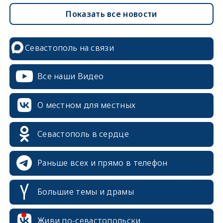
Показать все новости
Севастополь на связи
erid: 2SDnjcrDNw6
Все наши Видео
О местном для местных
erid: 2SDnjdPjgYS
Севастополь в сердце
Раньше всех и прямо в телефон
Большие темы и драмы
erid: 2SDnjdvhGXG
Живи по-севастопольски