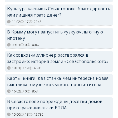
Культура чаевых в Севастополе: благодарность
или лишняя трата денег?
11:02
17
2248
В Крыму могут запустить «узкую» льготную
ипотеку
09:01
0
4042
Как совхоз-миллионер растворялся в
застройке: история земли «Севастопольского»
18:01
19
4586
Карты, книги, два станка: чем интересна новая
выставка в музее крымского просветителя
16:02
0
858
В Севастополе повреждены десятки домов
при отражении атаки БПЛА
15:00
18
12730