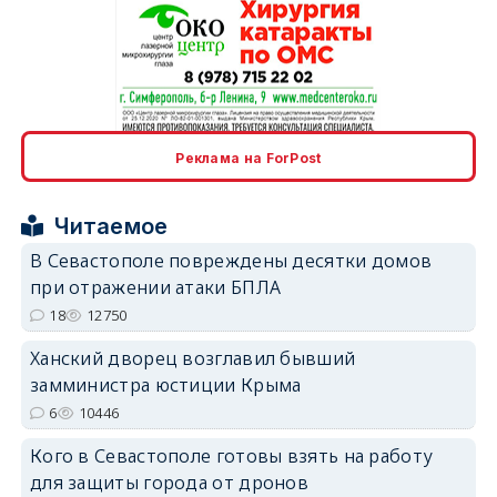
erid: 2SDnjcrDNw6
Реклама на ForPost
Читаемое
В Севастополе повреждены десятки домов
при отражении атаки БПЛА
erid: 2SDnjdPjgYS
18
12750
Ханский дворец возглавил бывший
замминистра юстиции Крыма
6
10446
Кого в Севастополе готовы взять на работу
erid: 2SDnjdvhGXG
для защиты города от дронов