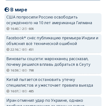
В мире
США попросили Россию освободить
осуждённого на 10 лет американца Гилмана
16:40
2
606
Facebook* снёс публикацию премьера Индии и
объяснил всё технической ошибкой
22:16
0
451
Виноваты соцсети: марокканец рассказал,
почему решился вплавь добраться в Сеуту
16:59
0
798
Китай пытается остановить утечку
специалистов и ужесточает правила выезда
16:07
0
485
Иран отменил удар по Украине, однако
требует компенсацию за атаку на судно