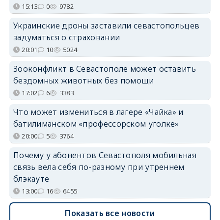
15:13
0
9782
Украинские дроны заставили севастопольцев
задуматься о страховании
20:01
10
5024
Зооконфликт в Севастополе может оставить
бездомных животных без помощи
17:02
6
3383
Что может измениться в лагере «Чайка» и
батилиманском «профессорском уголке»
20:00
5
3764
Почему у абонентов Севастополя мобильная
связь вела себя по-разному при утреннем
блэкауте
13:00
16
6455
Показать все новости