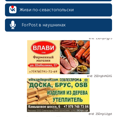
Живи по-севастопольски
ForPost в наушниках
erid: 2SDnjdPjgYS
erid: 2SDnjdvhGXG
erid: 2SDnjcLUypt