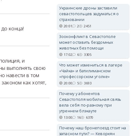
Украинские дроны заставили
севастопольцев задуматься о
страховании
20:01
2
2451
 до конца!
Зооконфликт в Севастополе
может оставить бездомных
животных без помощи
17:02
6
3305
полиция, и
Что может измениться в лагере
жны выполнять свою
«Чайка» и батилиманском
но навести в том
«профессорском уголке»
 законом как хотят,
20:00
5
3693
Почему у абонентов
Севастополя мобильная связь
вела себя по-разному при
утреннем блэкауте
13:00
16
6370
Почему наш бронепоезд стоит на
запасном пути? — Кеворкян