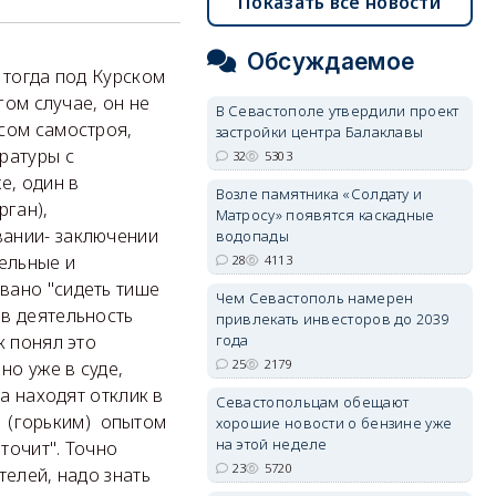
Показать все новости
Обсуждаемое
 тогда под Курском
гом случае, он не
В Севастополе утвердили проект
осом самостроя,
застройки центра Балаклавы
ратуры с
32
5303
е, один в
Возле памятника «Солдату и
рган),
Матросу» появятся каскадные
вании- заключении
водопады
ельные и
28
4113
вано "сидеть тише
Чем Севастополь намерен
 в деятельность
привлекать инвесторов до 2039
года
к понял это
25
2179
но уже в суде,
да находят отклик в
Севастопольцам обещают
(горьким) опытом
хорошие новости о бензине уже
на этой неделе
 точит". Точно
23
5720
телей, надо знать