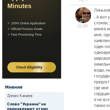
1617
Линько
...А во
стояли,
32381
менее и
мне, од
заявлен
один сн
одновре
мировог
земельн
воды, н
государ
предост
Мнения
где мне
сердцах
Денис Канаев
и не вс
Слово "Украина" не
также о
принадлежит этому