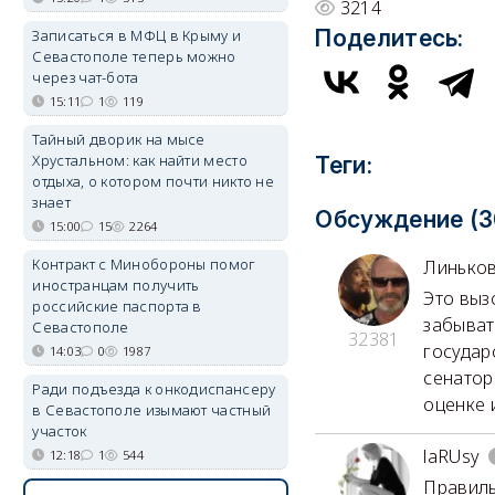
3214
Поделитесь:
Записаться в МФЦ в Крыму и
Севастополе теперь можно
через чат-бота
15:11
1
119
Тайный дворик на мысе
Хрустальном: как найти место
Теги:
отдыха, о котором почти никто не
знает
Обсуждение (3
15:00
15
2264
Контракт с Минобороны помог
Линько
иностранцам получить
Это выз
российские паспорта в
забыват
Севастополе
32381
государ
14:03
0
1987
сенатор
Ради подъезда к онкодиспансеру
оценке 
в Севастополе изымают частный
участок
laRUsy
12:18
1
544
Правиль