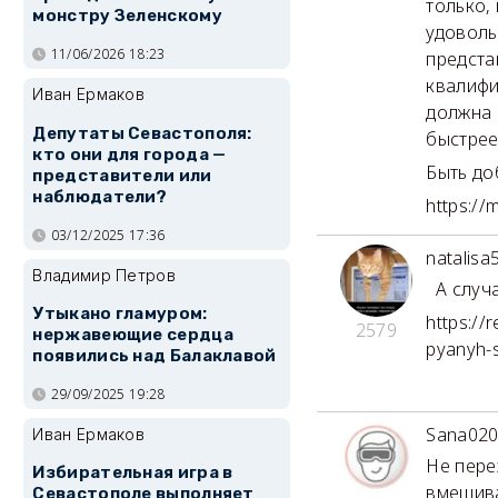
только,
монстру Зеленскому
удоволь
11/06/2026 18:23
предста
квалифи
Иван Ермаков
должна 
Депутаты Севастополя:
быстрее
кто они для города —
Быть до
представители или
наблюдатели?
https:/
03/12/2025 17:36
natalisa
Владимир Петров
А случа
Утыкано гламуром:
https://
2579
нержавеющие сердца
pyanyh-
появились над Балаклавой
29/09/2025 19:28
Sana02
Иван Ермаков
Не пере
Избирательная игра в
вмешива
Севастополе выполняет