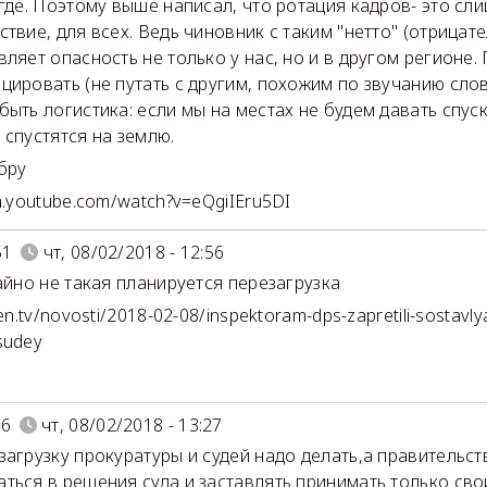
 где. Поэтому выше написал, что ротация кадров- это с
ствие, для всех. Ведь чиновник с таким "нетто" (отрица
вляет опасность не только у нас, но и в другом регионе.
цировать (не путать с другим, похожим по звучанию слов
быть логистика: если мы на местах не будем давать спус
 спустятся на землю.
бру
/m.youtube.com/watch?v=eQgiIEru5DI
51
чт, 08/02/2018 - 12:56
йно не такая планируется перезагрузка
ren.tv/novosti/2018-02-08/inspektoram-dps-zapretili-sostavly
sudey
06
чт, 08/02/2018 - 13:27
загрузку прокуратуры и судей надо делать,а правительст
ться в решения суда и заставлять принимать только сво