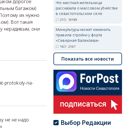
лишком дорогое
Что местная жительница
тельным багажом)
рассказала о массовом убийстве
в севастопольском селе
 Поэтому их нужно
21
10189
ом). Вот такая
ку нерадивым, они
Минкультуры может изменить
правила стройки у форта
«Северная Балаклава»
16
2167
Показать все новости
at-protokoly-na-
ву не не надо
Выбор Редакции
и