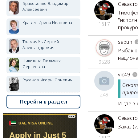
Браковенко Владимир
Севаст
Алексеевич
Тимофее
"исполн
Кравец Ирина Ивановна
1617
прокуро
sapun
Толмачёв Сергей
Александрович
Рыбак р
национа
Никитина Людмила
9528
Сергеевна
vic49
Русанов Игорь Юрьевич
Сенат
приро
249
Перейти в раздел
И где в
Севаст
Заказ (