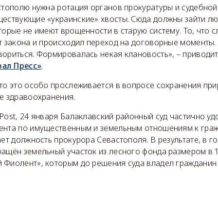
стополю нужна ротация органов прокуратуры и судебной
ществующие «украинские» хвосты. Сюда должны зайти лю
торые не имеют врощенности в старую систему. То, что 
т закона и происходил переход на договорные моменты.
вориться. Формировалась некая клановость», – приводит
ал Пресс»
.
что это особо прослеживается в вопросе сохранения пр
ме здравоохранения.
Post, 24 января Балаклавский районный суд частично у
ента по имущественным и земельным отношениям к гра
ает должность прокурора Севастополя. В результате, в г
ращён земельный участок из лесного фонда размером в 1
 Фиолент», которым до решения суда владел гражданин