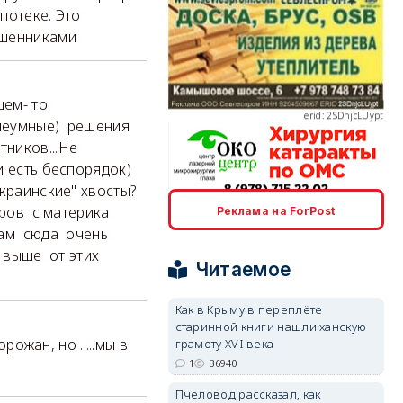
потеке. Это
ошенниками
erid: 2SDnjcLUypt
щем- то
(неумные) решения
ников...Не
и есть беспорядок)
краинские" хвосты?
ров с материка
Реклама на ForPost
erid: 2SDnjcrDNw6
нам сюда очень
 выше от этих
Читаемое
Как в Крыму в переплёте
старинной книги нашли ханскую
erid: 2SDnjdPjgYS
рожан, но .....мы в
грамоту XVI века
1
36940
Пчеловод рассказал, как