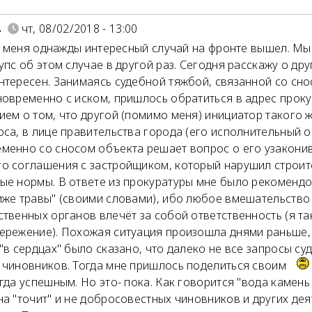
в
чт, 08/02/2018 - 13:00
т у меня однажды интересный случай на фронте вышел. Мы
 упс об этом случае в другой раз. Сегодня расскажу о дру
нтересен. Занимаясь судебной тяжбой, связанной со сн
новременно с иском, пришлось обратиться в адрес проку
ием о том, что другой (помимо меня) инициатор такого ж
оса, в лице правительства города (его исполнительный о
менно со сносом объекта решает вопрос о его узакони
о соглашения с застройщиком, который нарушил строит
ые нормы. В ответе из прокуратуры мне было рекомендо
иже травы" (своими словами), ибо любое вмешательство
ственных органов влечёт за собой ответственность (я та
ережение). Похожая ситуация произошла днями раньше, 
 "в сердцах" было сказано, что далеко не все запросы су
 чиновников. Тогда мне пришлось поделиться своим
егда успешным. Но это- пока. Как говорится "вода камень
на "точит" и не добросовестных чиновников и других дея