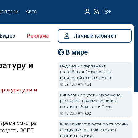
18+
нологии
Авто
Видео
Личный кабинет
Реклама
В мире
ратуру и
Индийский парламент
потребовал безусловных
извинений от главы Meta*
22:16
0
134
прокуратуры и
Виноваты соцсети: марокканец
рассказал, почему решился
вплавь добраться в Сеуту
16:59
0
602
 время осмотра
Китай пытается остановить утечку
специалистов и ужесточает
 создать ООПТ.
правила выезда