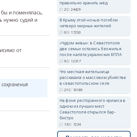
правильно хранить мёд
2
24429
 бы и поменялась,
ь нужно судей и
В Крыму этой ночью погибли
erid: 2SDnjdvhGXG
четверо мирных жителей
0
17250
«Чудом живы»: в Севастополе
две семьи остались без жилья
висимо от
после налёта украинских БПЛА
9
12317
Что местная жительница
рассказала о массовом убийстве
в севастопольском селе
 сохранения
21
10189
На фоне ресторанного кризиса в
одном из лучших мест
Севастополя открылся бар-
бистро
13
7234