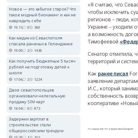
«Я считаю, что Сева
Новое — это забытое старое? Что
чтобы исключить су
такое модный биохакинг и как не
регионов – люди, ко
навредить себе
Украине – уходили о
19:15
0
360
а возможность дого
Как медик из Севастополя
Тимофеевой
«Федер
спасала раненых в Геленджике
19:00
2
1430
Сенатор отметила, 
территорий и систе
Как получить бюджетные 5 тысяч
рублей на подготовку детей к
школе
Как
ранее писал
For
17:06
2
1224
заявление департам
И.С., который заним
Двое севастопольцев
собственность возв
организовали нелегальную
продажу SIM-карт
кооперативе «Новый
16:04
0
873
Задержки зарплат в
строительстве стали
По заказу БФ "35-я Береговая батарея"
общероссийским трендом
15:20
1
315