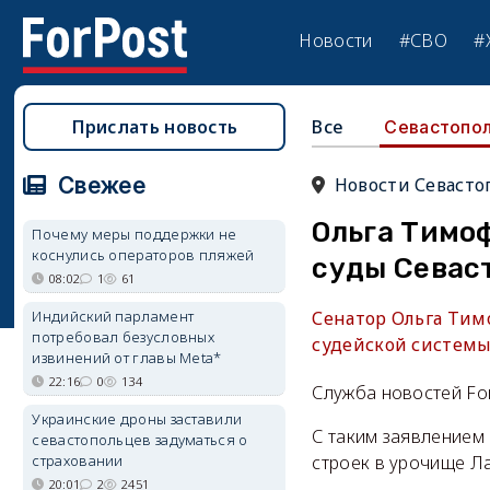
Новости
#СВО
#
Прислать новость
Все
Севастопо
Свежее
Новости Севасто
Ольга Тимоф
Почему меры поддержки не
коснулись операторов пляжей
суды Севас
08:02
1
61
Индийский парламент
Сенатор Ольга Тим
потребовал безусловных
судейской системы
извинений от главы Meta*
22:16
0
134
Служба новостей Fo
Украинские дроны заставили
С таким заявлением
севастопольцев задуматься о
страховании
строек в урочище Ла
20:01
2
2451