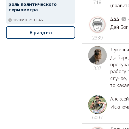
718
роль политического
(правит
термометра
∆∆∆
18/08/2025 13:48
Дай Бог
В раздел
2339
Лукерь
Да бард
прокура
337
работу 
случае,
то кака
Алексей
Исключи
6007