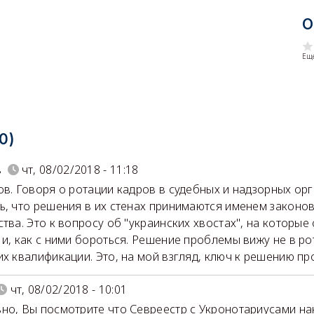
О
Еще
0)
в
чт, 08/02/2018 - 11:18
ов. Говоря о ротации кадров в судебных и надзорных орг
ь, что решения в их стенах принимаются именем законов
ства. Это к вопросу об "украинских хвостах", на которы
 и, как с ними бороться. Решение проблемы вижу не в ро
их квалификации. Это, на мой взгляд, ключ к решению п
чт, 08/02/2018 - 10:01
но, Вы посмотрите что Севреестр с Укронотариусами нак