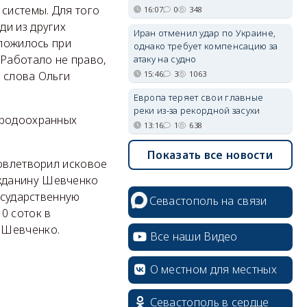
 системы. Для того
16:07
0
348
ди из других
Иран отменил удар по Украине,
сложилось при
однако требует компенсацию за
 Работало не право,
атаку на судно
15:46
3
1063
 слова Ольги
Европа теряет свои главные
реки из-за рекордной засухи
иродоохранных
13:16
1
638
Показать все новости
довлетворил исковое
жданину Шевченко
осударственную
Севастополь на связи
0 соток в
 Шевченко.
Все наши Видео
О местном для местных
Севастополь в сердце