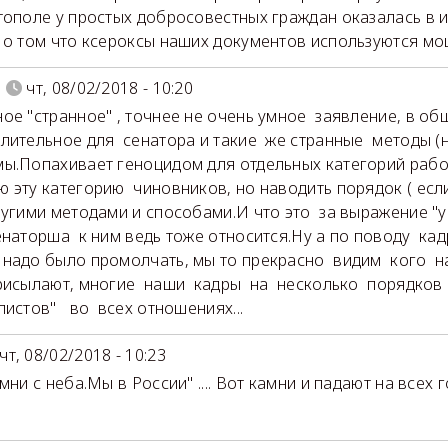
тополе у простых добросовестных граждан оказалась в и
 о том что ксероксы наших документов используются м
чт, 08/02/2018 - 10:20
ое "странное" , точнее не очень умное заявление, в об
лительное для сенатора и такие же странные методы 
ы.Попахивает геноцидом для отдельных категорий работ
 эту категорию чиновников, но наводить порядок ( есл
угими методами и способами.И что это за выражение "у
наторша к ним ведь тоже относится.Ну а по поводу кад
надо было промолчать, мы то прекрасно видим кого 
рисылают, многие наши кадры на несколько порядков
листов" во всех отношениях...
чт, 08/02/2018 - 10:23
мни с неба.Мы в России" .... Вот камни и падают на всех го