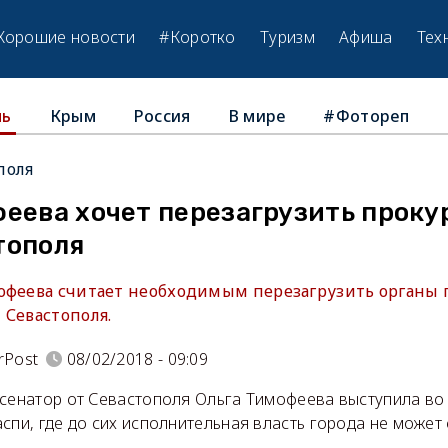
Хорошие новости
#Коротко
Туризм
Афиша
Тех
Крым
Россия
В мире
#Фотореп
ль
поля
еева хочет перезагрузить проку
тополя
офеева считает необходимым перезагрузить органы 
 Севастополя.
rPost
08/02/2018 - 09:09
 сенатор от Севастополя Ольга Тимофеева выступила во
спи, где до сих исполнительная власть города не может