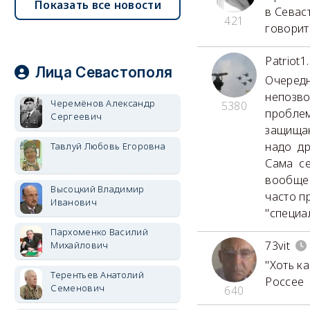
Показать все новости
в Севас
421
говорит
Patriot1.
Лица Севастополя
Очередн
непозво
Черемёнов Александр
5380
проблем
Сергеевич
защищаю
надо др
Тавлуй Любовь Егоровна
Сама се
вообще 
Высоцкий Владимир
часто п
Иванович
"специа
Пархоменко Василий
73vit
Михайлович
"Хоть ка
Терентьев Анатолий
Россее
Семенович
640