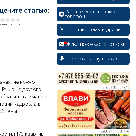
цените статью:
Раньше всех и прямо в
телефон
 нет голосов
Большие темы и драмы
erid: 2SDnjcrDNw6
Живи по-севастопольски
ForPost в наушниках
erid: 2SDnjdPjgYS
анах, не нужно
 РФ, а не другого
е обратила внимание
тации кадров, а в
роблемы.
erid: 2SDnjdvhGXG
рутил 1/3 квартир