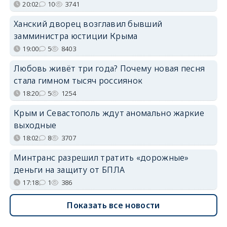
20:02
10
3741
Ханский дворец возглавил бывший
замминистра юстиции Крыма
19:00
5
8403
Любовь живёт три года? Почему новая песня
стала гимном тысяч россиянок
18:20
5
1254
Крым и Севастополь ждут аномально жаркие
выходные
18:02
8
3707
Минтранс разрешил тратить «дорожные»
деньги на защиту от БПЛА
17:18
1
386
Показать все новости