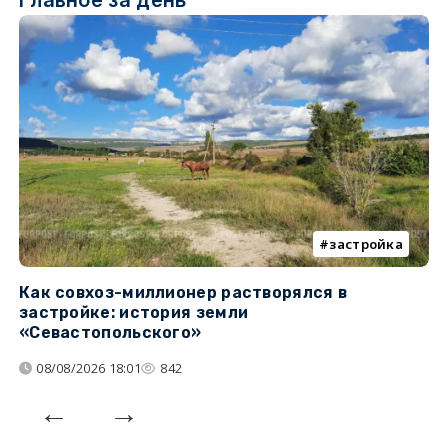
Главное за день
застройка
Как совхоз-миллионер растворялся в
К
застройке: история земли
н
«Севастопольского»
п
08/08/2026 18:01
842