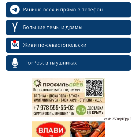
Раньше всех и прямо в телефон
Большие темы и драмы
Живи по-севастопольски
erid: 2SDnjcrDNw6
ForPost в наушниках
erid: 2SDnjdPjgYS