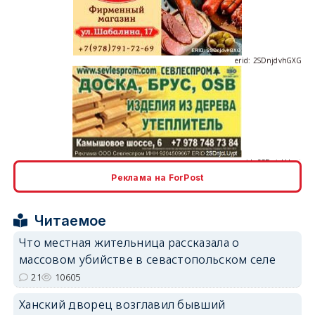
erid: 2SDnjdvhGXG
erid: 2SDnjcLUypt
Реклама на ForPost
erid: 2SDnjcrDNw6
Читаемое
Что местная жительница рассказала о
массовом убийстве в севастопольском селе
21
10605
Ханский дворец возглавил бывший
erid: 2SDnjdPjgYS