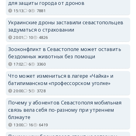
для защиты города от дронов
15:13
0
7881
Украинские дроны заставили севастопольцев
задуматься о страховании
20:01
10
4826
Зооконфликт в Севастополе может оставить
бездомных животных без помощи
17:02
6
3360
Что может измениться в лагере «Чайка» и
батилиманском «профессорском уголке»
20:00
5
3728
Почему у абонентов Севастополя мобильная
связь вела себя по-разному при утреннем
блэкауте
13:00
16
6419