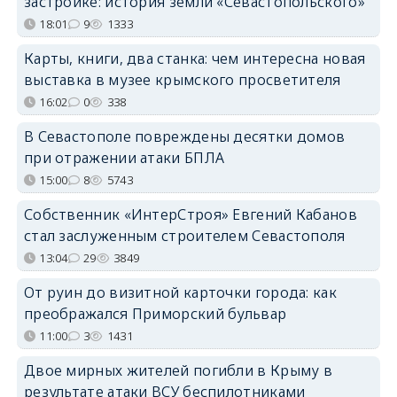
застройке: история земли «Севастопольского»
18:01
9
1333
Карты, книги, два станка: чем интересна новая
выставка в музее крымского просветителя
16:02
0
338
В Севастополе повреждены десятки домов
при отражении атаки БПЛА
15:00
8
5743
Собственник «ИнтерСтроя» Евгений Кабанов
стал заслуженным строителем Севастополя
13:04
29
3849
От руин до визитной карточки города: как
преображался Приморский бульвар
11:00
3
1431
Двое мирных жителей погибли в Крыму в
результате атаки ВСУ беспилотниками