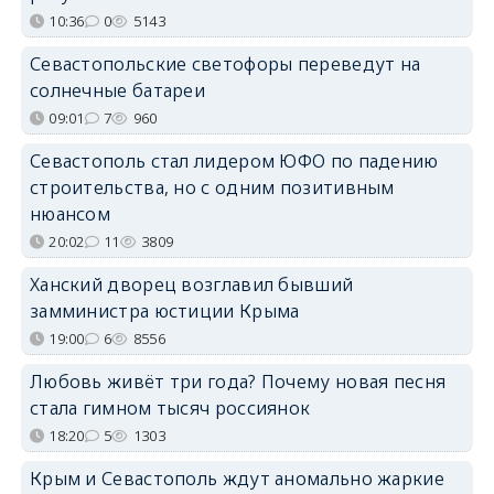
10:36
0
5143
Севастопольские светофоры переведут на
солнечные батареи
09:01
7
960
Севастополь стал лидером ЮФО по падению
строительства, но с одним позитивным
нюансом
20:02
11
3809
Ханский дворец возглавил бывший
замминистра юстиции Крыма
19:00
6
8556
Любовь живёт три года? Почему новая песня
стала гимном тысяч россиянок
18:20
5
1303
Крым и Севастополь ждут аномально жаркие