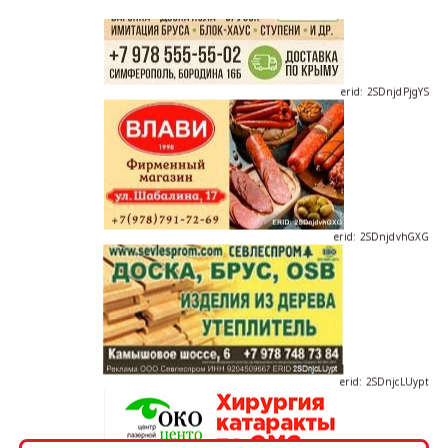
erid: 2SDnjdPjgYS
erid: 2SDnjdvhGXG
erid: 2SDnjcLUypt