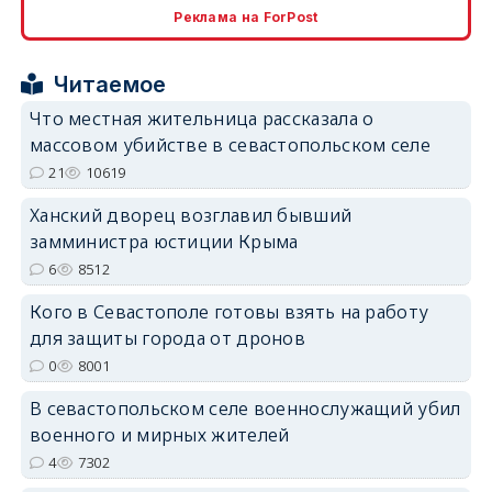
Реклама на ForPost
erid: 2SDnjcrDNw6
Читаемое
Что местная жительница рассказала о
массовом убийстве в севастопольском селе
21
10619
erid: 2SDnjdPjgYS
Ханский дворец возглавил бывший
замминистра юстиции Крыма
6
8512
Кого в Севастополе готовы взять на работу
для защиты города от дронов
erid: 2SDnjdvhGXG
0
8001
В севастопольском селе военнослужащий убил
военного и мирных жителей
4
7302