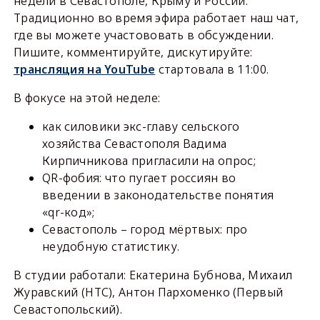
недели в Севастополе, Крыму и России.
Традиционно во время эфира работает наш чат,
где вы можете участововать в обсуждении.
Пишите, комментируйте, дискутируйте:
трансляция на YouTube
стартовала в 11:00.
В фокусе на этой неделе:
как силовики экс-главу сельского
хозяйства Севастополя Вадима
Кирпичникова пригласили на опрос;
QR-фобия: что пугает россиян во
введении в законодательстве понятия
«qr-код»;
​Севастополь – город мёртвых: про
неудобную статистику.
В студии работали: Екатерина Бубнова, Михаил
Журавский (НТС), Антон Пархоменко (Первый
Севастопольский).