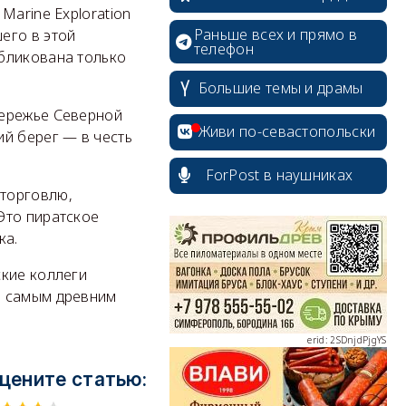
Marine Exploration
Раньше всех и прямо в
его в этой
телефон
бликована только
Большие темы и драмы
бережье Северной
Живи по-севастопольски
й берег — в честь
ForPost в наушниках
 торговлю,
erid: 2SDnjcrDNw6
Это пиратское
ка.
ские коллеги
я самым древним
erid: 2SDnjdPjgYS
цените статью: