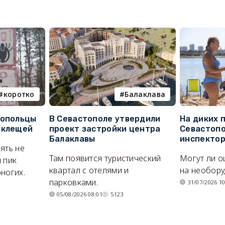
коротко
Балаклава
топольцы
В Севастополе утвердили
На диких 
 клещей
проект застройки центра
Севастопо
Балаклавы
инспекто
ять не
Там появится туристический
Могут ли о
 пик
квартал с отелями и
на необор
ногих.
парковками.
31/07/2026 10
05/08/2026 08:01
5123