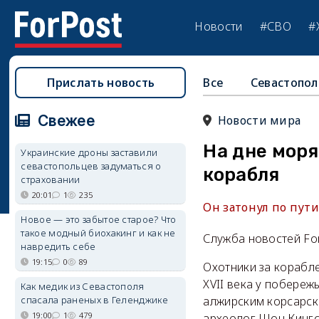
Новости
#СВО
#
Прислать новость
Все
Севастопол
Свежее
Новости мира
На дне мор
Украинские дроны заставили
севастопольцев задуматься о
корабля
страховании
20:01
1
235
Он затонул по пути
Новое — это забытое старое? Что
такое модный биохакинг и как не
Служба новостей Fo
навредить себе
19:15
0
89
Охотники за корабл
XVII века у побереж
Как медик из Севастополя
спасала раненых в Геленджике
алжирским корсарск
19:00
1
479
археолог Шон Кингс