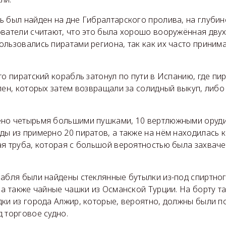
ь был найден на дне Гибралтарского пролива, на глуби
ватели считают, что это была хорошо вооружённая двух
ользовались пиратами региона, так как их часто приним
то пиратский корабль затонул по пути в Испанию, где п
лен, которых затем возвращали за солидный выкуп, либ
ено четырьмя большими пушками, 10 вертлюжными оруд
ы из примерно 20 пиратов, а также на нём находилась 
ая труба, которая с большой вероятностью была захвач
рабля были найдены стеклянные бутылки из-под спиртног
 а также чайные чашки из Османской Турции. На борту т
дки из города Алжир, которые, вероятно, должны были 
 торговое судно.