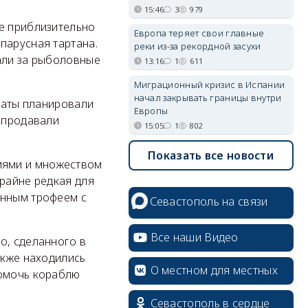
15:46
3
979
не приблизительно
Европа теряет свои главные
парусная тартана.
реки из-за рекордной засухи
али за рыболовные
13:16
1
611
Миграционный кризис в Испании
начал закрывать границы внутри
ираты планировали
Европы
о продавали
15:05
1
802
Показать все новости
иями и множеством
крайне редкая для
енным трофеем с
Севастополь на связи
Все наши Видео
о, сделанного в
акже находились
О местном для местных
помочь кораблю
Севастополь в сердце