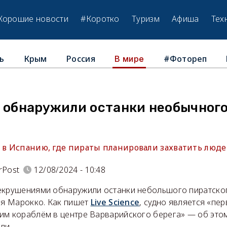
Хорошие новости
#Коротко
Туризм
Афиша
Тех
ь
Крым
Россия
#Фотореп
В мире
я обнаружили останки необычного
 в Испанию, где пираты планировали захватить людей
rPost
12/08/2024 - 10:48
екрушениями обнаружили останки небольшого пиратско
ья Марокко. Как пишет
Live Science
, судно является «пе
им кораблём в центре Варварийского берега» — об это
ли.