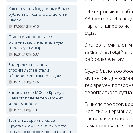
Как получить бюджетные 5 тысяч
14-метровый корабл
рублей на подготовку детей к
830 метров. Исследо
школе
Тартаны широко исп
17:06
2
613
суда.
Двое севастопольцев
организовали нелегальную
Эксперты считают, ч
продажу SIM-карт
захватить людей в п
16:04
0
537
рабовладельцам.
Задержки зарплат в
строительстве стали
Судно было вооруж
общероссийским трендом
мушкетов для команд
15:20
1
186
тех времён подзорн
европейского судна.
Записаться в МФЦ в Крыму и
Севастополе теперь можно
через чат-бота
В числе трофеев ко
15:11
0
83
Бельгии и Германии,
кастрюли и сковоро
Тайный дворик на мысе
замаскироваться под
Хрустальном: как найти место
отдыха, о котором почти никто не