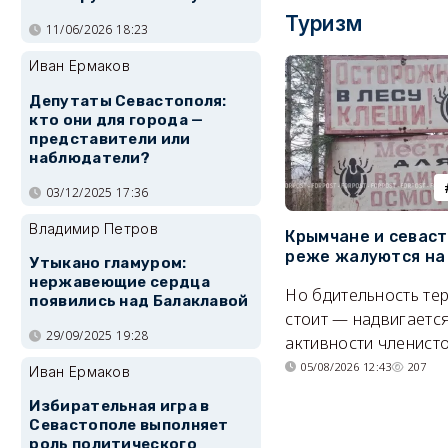
Туризм
11/06/2026 18:23
Иван Ермаков
Депутаты Севастополя:
кто они для города —
представители или
наблюдатели?
03/12/2025 17:36
Владимир Петров
Крымчане и севас
реже жалуются на
Утыкано гламуром:
нержавеющие сердца
Но бдительность тер
появились над Балаклавой
стоит — надвигается
29/09/2025 19:28
активности членисто
05/08/2026 12:43
207
Иван Ермаков
Избирательная игра в
Севастополе выполняет
роль политического