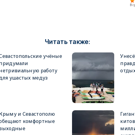
В 
Читать также:
Севастопольские учёные
Унесё
придумали
правд
нетривиальную работу
отдых
для ушастых медуз
Крыму и Севастополю
Гиган
обещают комфортные
китов
выходные
милл