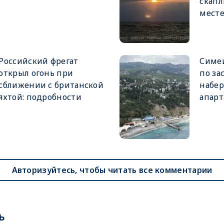
скапл
мест
Российский фрегат
Симе
открыл огонь при
по за
сближении с британской
набе
яхтой: подробности
апар
Авторизуйтесь, чтобы читать все комментарии
ь