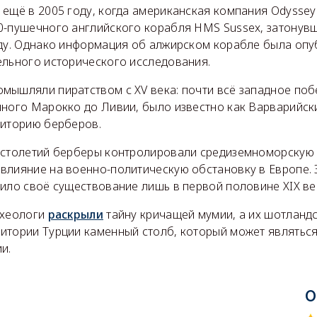
ещё в 2005 году, когда американская компания Odyssey 
0-пушечного английского корабля HMS Sussex, затонувш
оду. Однако информация об алжирском корабле была опу
ельного исторического исследования.
мышляли пиратством с XV века: почти всё западное по
нного Марокко до Ливии, было известно как Варварийски
риторию берберов.
 столетий берберы контролировали средиземноморскую
влияние на военно-политическую обстановку в Европе. 
ило своё существование лишь в первой половине XIX ве
рхеологи
раскрыли
тайну кричащей мумии, а их шотланд
итории Турции каменный столб, который может являтьс
и.
О