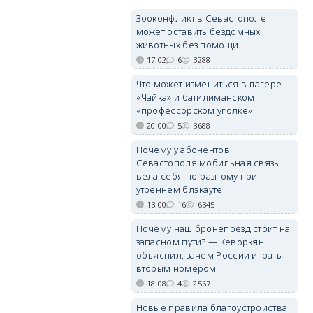
Зооконфликт в Севастополе
может оставить бездомных
животных без помощи
17:02
6
3288
Что может измениться в лагере
«Чайка» и батилиманском
«профессорском уголке»
20:00
5
3688
Почему у абонентов
Севастополя мобильная связь
вела себя по-разному при
утреннем блэкауте
13:00
16
6345
Почему наш бронепоезд стоит на
запасном пути? — Кеворкян
объяснил, зачем России играть
вторым номером
18:08
4
2567
Новые правила благоустройства