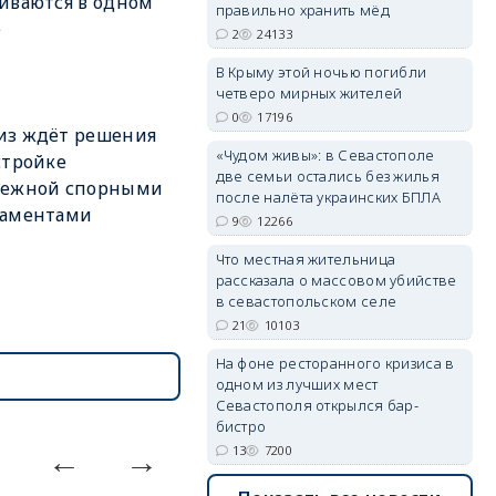
иваются в одном
правильно хранить мёд
е
2
24133
erid: 2SDnjdPjgYS
В Крыму этой ночью погибли
четверо мирных жителей
0
17196
из ждёт решения
«Чудом живы»: в Севастополе
стройке
две семьи остались без жилья
режной спорными
после налёта украинских БПЛА
таментами
9
12266
erid: 2SDnjdvhGXG
Что местная жительница
рассказала о массовом убийстве
в севастопольском селе
21
10103
На фоне ресторанного кризиса в
одном из лучших мест
Севастополя открылся бар-
бистро
13
7200