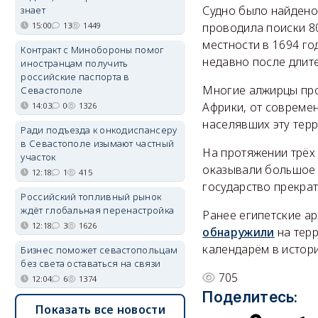
Судно было найдено 
знает
15:00
13
1449
проводила поиски 8
местности в 1694 г
Контракт с Минобороны помог
недавно после длит
иностранцам получить
российские паспорта в
Многие алжирцы про
Севастополе
Африки, от совреме
14:03
0
1326
населявших эту тер
Ради подъезда к онкодиспансеру
в Севастополе изымают частный
На протяжении трёх
участок
оказывали большое 
12:18
1
415
государство прекрат
Российский топливный рынок
ждёт глобальная перенастройка
Ранее египетские а
12:18
3
1626
обнаружили
на терр
календарём в истори
Бизнес поможет севастопольцам
без света оставаться на связи
705
12:04
6
1374
Поделитесь:
Показать все новости