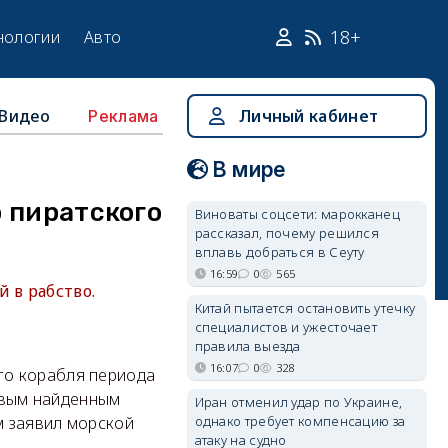
18+
нологии
Авто
Видео
Личный кабинет
Реклама
В мире
 пиратского
Виноваты соцсети: марокканец
рассказал, почему решился
вплавь добраться в Сеуту
16:59
0
565
 в рабство.
Китай пытается остановить утечку
специалистов и ужесточает
правила выезда
16:07
0
328
го корабля периода
рвым найденным
Иран отменил удар по Украине,
однако требует компенсацию за
м заявил морской
атаку на судно