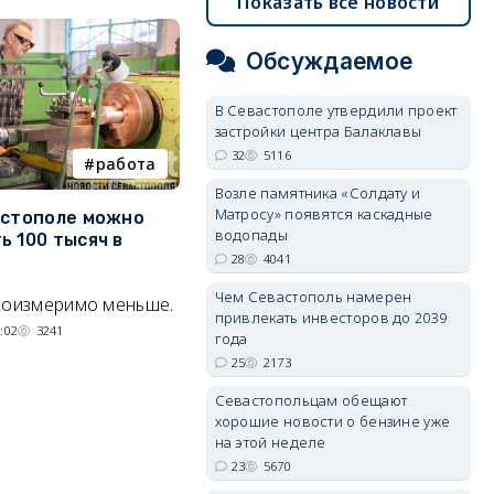
Показать все новости
Обсуждаемое
В Севастополе утвердили проект
застройки центра Балаклавы
32
5116
работа
Балаклава
Возле памятника «Солдату и
Матросу» появятся каскадные
астополе можно
Минкультуры может
С
водопады
ь 100 тысяч в
изменить правила стройки у
р
28
4041
форта «Северная
«
Балаклава»
э
Чем Севастополь намерен
соизмеримо меньше.
привлекать инвесторов до 2039
«Несчастливую» половину ТСН
С
:02
3241
года
«Благодатный» планируют
у
25
2173
присоединить к «везучей».
а
Севастопольцам обещают
Тк
05/08/2026 20:01
2056
хорошие новости о бензине уже
на этой неделе
23
5670