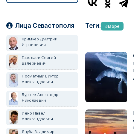
Лица Севастополя
Теги:
море
Кримкер Дмитрий
Израилевич
Гацолаев Сергей
Валериевич
Посметный Виктор
Александрович
Бурцев Александр
Николаевич
Иено Павел
Александрович
Яцуба Владимир