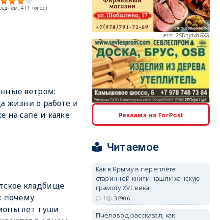
среднем:
4
(
1
голос)
erid: 2SDnjdvhGXG
нные ветром:
а жизни о работе и
erid: 2SDnjcLUypt
е на сапе и каяке
Реклама на ForPost
Читаемое
Как в Крыму в переплёте
старинной книги нашли ханскую
erid: 2SDnjcrDNw6
тское кладбище
грамоту XVI века
: почему
1
36906
ионы лет туши
Пчеловод рассказал, как