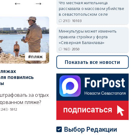
Что местная жительница
рассказала о массовом убийстве
в севастопольском селе
21
10103
Минкультуры может изменить
правила стройки у форта
«Северная Балаклава»
16
2050
пляж
туризм
Показать все новости
пляжах
Двух москвичей на
П
ля появились
сапбордах унесло от берега
о
ры
Крыма на километр в море
б
Е
штрафовать за отдых
Спасатели благополучно
Н
удованном пляже?
вернули туристов обратно на
де
сушу.
:24
5912
29/07/2026 17:03
6380
Выбор Редакции