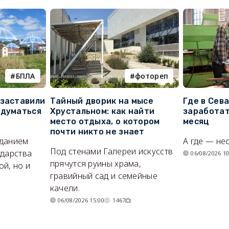
БПЛА
фотореп
 заставили
Тайный дворик на мысе
Где в Сев
адуматься
Хрустальном: как найти
заработат
место отдыха, о котором
месяц
почти никто не знает
иданием
А где — не
Под стенами Галереи искусств
ударства
06/08/2026 10
прячутся руины храма,
й, но и
гравийный сад и семейные
качели.
06/08/2026 15:00
1467