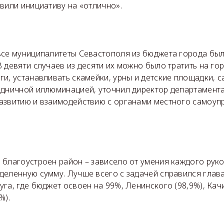
вили инициативу на «отлично».
все муниципалитеты Севастополя из бюджета города был
 девяти случаев из десяти их можно было тратить на го
и, устанавливать скамейки, урны и детские площадки, с
здничной иллюминацией, уточнил директор департамент
азвитию и взаимодействию с органами местного самоуп
 благоустроен район – зависело от умения каждого руко
деленную сумму. Лучше всего с задачей справился глав
га, где бюджет освоен на 99%, Ленинского (98,9%), Качи
%).