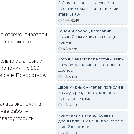
В Севастополе повреждены
десятки домов при отражении
атаки БПЛА
14
9845
Ханский дворец возглавил
erid: 2SDnjdvhGXG
, а отремонтировали
бывший замминистра юстиции
ов дорожного
Крыма
6
9676
Кого в Севастополе готовы взять
тельно установили
на работу для защиты города от
экономия, но 500
дронов
 в селе Поворотное.
0
9150
Двое мирных жителей погибли в
Крыму в результате атаки ВСУ
беспилотниками
валась экономия в
0
7510
анее работ –
Крымчанин печатал боевые
 благоустроили
дроны для СБУ на 3D-принтере в
своей квартире
2
6559