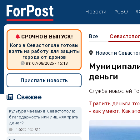
Новости
#СВО
#
Все
Севастопо
СРОЧНО В ВЫПУСК!
Кого в Севастополе готовы
взять на работу для защиты
Новости Севасто
города от дронов
пт, 07/08/2026 - 15:13
Муниципали
деньги
Прислать новость
Служба новостей Fo
Свежее
Тратить деньги то
- как умеют. Как эт
Культура чаевых в Севастополе:
благодарность или лишняя трата
денег?
11:02
1
320