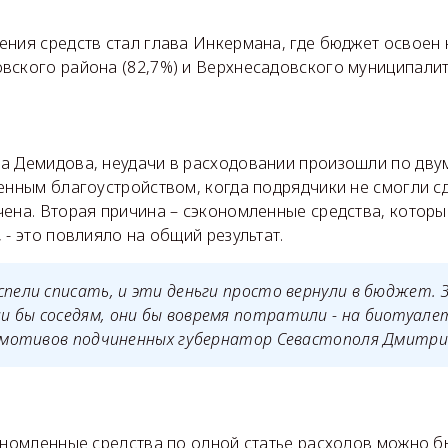
ния средств стал глава Инкермана, где бюджет освоен 
вского района (82,7%) и Верхнесадовского муниципалит
а Демидова, неудачи в расходовании произошли по дву
енным благоустройством, когда подрядчики не смогли с
чена. Вторая причина – сэкономленные средства, котор
 - это повлияло на общий результат.
спели списать, и эти деньги просто вернули в бюджет. 
 бы соседям, они бы вовремя потратили - на биотуале
л мотивов подчиненных губернатор Севастополя Дмитри
кономленные средства по одной статье расходов можно 