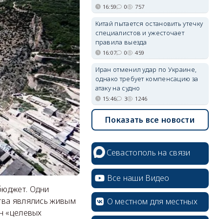
16:59
0
757
Китай пытается остановить утечку
специалистов и ужесточает
правила выезда
16:07
0
459
Иран отменил удар по Украине,
однако требует компенсацию за
атаку на судно
15:46
3
1246
Показать все новости
Севастополь на связи
Все наши Видео
бюджет. Одни
тва являлись живым
О местном для местных
н «целевых