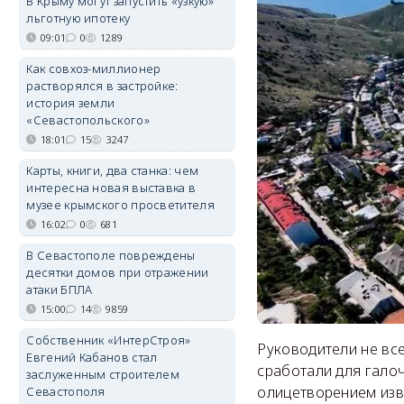
В Крыму могут запустить «узкую»
льготную ипотеку
09:01
0
1289
Как совхоз-миллионер
растворялся в застройке:
история земли
«Севастопольского»
18:01
15
3247
Карты, книги, два станка: чем
интересна новая выставка в
музее крымского просветителя
16:02
0
681
В Севастополе повреждены
десятки домов при отражении
атаки БПЛА
15:00
14
9859
Собственник «ИнтерСтроя»
Руководители не вс
Евгений Кабанов стал
сработали для гало
заслуженным строителем
олицетворением изв
Севастополя