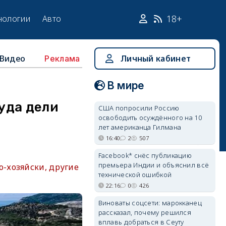
18+
нологии
Авто
Видео
Личный кабинет
Реклама
В мире
уда дели
США попросили Россию
освободить осуждённого на 10
лет американца Гилмана
16:40
2
507
Facebook* снёс публикацию
премьера Индии и объяснил всё
-хозяйски, другие
технической ошибкой
22:16
0
426
Виноваты соцсети: марокканец
рассказал, почему решился
вплавь добраться в Сеуту