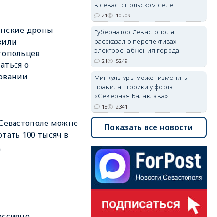
в севастопольском селе
21
10709
инские дроны
Губернатор Севастополя
вили
рассказал о перспективах
электроснабжения города
топольцев
21
5249
аться о
овании
Минкультуры может изменить
правила стройки у форта
«Северная Балаклава»
18
2341
 Севастополе можно
Показать все новости
отать 100 тысяч в
ц
оссияне