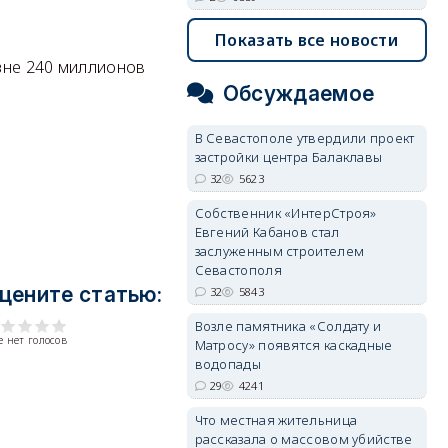
Показать все новости
зне 240 миллионов
Обсуждаемое
В Севастополе утвердили проект
застройки центра Балаклавы
32
5623
Собственник «ИнтерСтроя»
Евгений Кабанов стал
заслуженным строителем
Севастополя
цените статью:
32
5843
Возле памятника «Солдату и
 нет голосов
Матросу» появятся каскадные
водопады
29
4241
Что местная жительница
рассказала о массовом убийстве