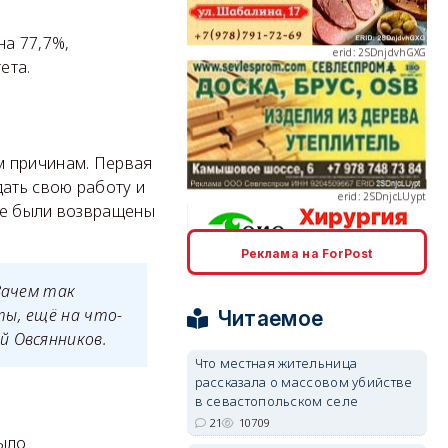
на 77,7%,
ета.
erid: 2SDnjcLUypt
м причинам. Первая
дать свою работу и
ые были возвращены
Реклама на ForPost
erid: 2SDnjcrDNw6
Зачем так
ты, ещё на что-
Читаемое
й Овсянников.
Что местная жительница
рассказала о массовом убийстве
в севастопольском селе
erid: 2SDnjdPjgYS
21
10709
было