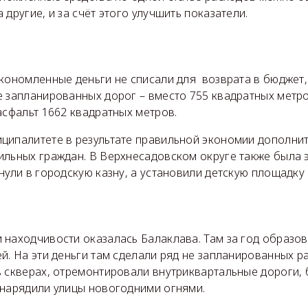
 другие, и за счёт этого улучшить показатели.
экономленные деньги не списали для возврата в бюджет
е запланированных дорог – вместо 755 квадратных метр
асфальт 1662 квадратных метров.
ципалитете в результате правильной экономии дополни
ильных граждан. В Верхнесадовском округе также была 
нули в городскую казну, а установили детскую площадку
 находчивости оказалась Балаклава. Там за год образо
й. На эти деньги там сделали ряд не запланированных р
в скверах, отремонтировали внутриквартальные дороги,
 нарядили улицы новогодними огнями.