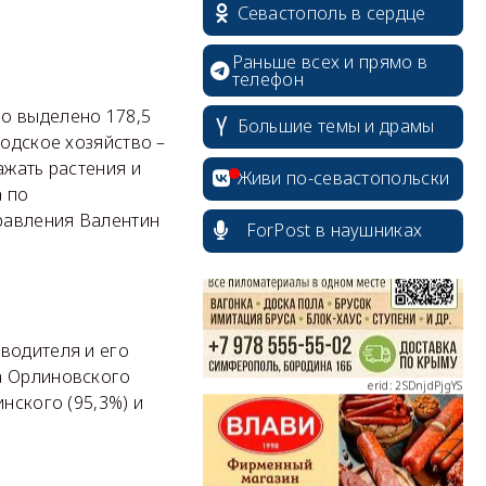
Севастополь в сердце
Раньше всех и прямо в
телефон
о выделено 178,5
Большие темы и драмы
родское хозяйство –
erid: 2SDnjcrDNw6
ажать растения и
Живи по-севастопольски
а по
равления Валентин
ForPost в наушниках
erid: 2SDnjdPjgYS
водителя и его
а Орлиновского
нского (95,3%) и
erid: 2SDnjdvhGXG