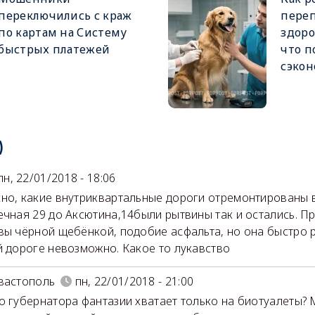
переключились с краж
переп
по картам на Систему
здоро
быстрых платежей
что 
сэко
)
пн, 22/01/2018 - 18:06
но, какие внутриквартальные дороги отремонтированы в
ечная 29 до Аксютина,14были рытвины так и остались. П
вы чёрной щебёнкой, подобие асфальта, но она быстро р
й дороге невозможно. Какое то лукавство
вастополь
пн, 22/01/2018 - 21:00
о губернатора фантазии хватает только на биотуалеты?