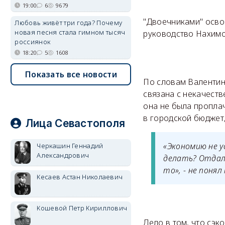
19:00
6
9679
"Двоечниками" освое
Любовь живёт три года? Почему
новая песня стала гимном тысяч
руководство Нахимо
россиянок
18:20
5
1608
Показать все новости
По словам Валентин
связана с некачеств
она не была пропла
в городской бюджет,
Лица Севастополя
«Экономию не у
Черкашин Геннадий
Александрович
делать? Отдали
то», - не поня
Кесаев Астан Николаевич
Кошевой Петр Кириллович
Дело в том, что сэ