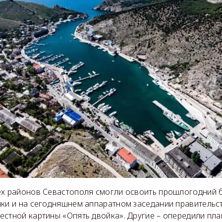
ех районов Севастополя смогли освоить прошлогодний 
чки и на сегодняшнем аппаратном заседании правительс
естной картины «Опять двойка». Другие – опередили пла