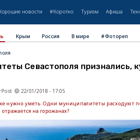
Хорошие новости
#Коротко
Туризм
Афиша
Тех
Крым
Россия
В мире
#Фотореп
ль
поля
теты Севастополя признались, к
rPost
22/01/2018 - 17:05
же нужно уметь. Одни муниципалитеты расходуют по
о отражается на горожанах?