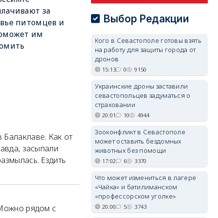
лачивают за
Выбор Редакции
вье питомцев и
поможет им
Кого в Севастополе готовы взять
номить
на работу для защиты города от
дронов
15:13
0
9150
Украинские дроны заставили
севастопольцев задуматься о
страховании
20:01
10
4944
Зооконфликт в Севастополе
 Балаклаве. Как от
может оставить бездомных
равда, засыпали
животных без помощи
азмылась. Ездить
17:02
6
3370
Что может измениться в лагере
«Чайка» и батилиманском
«профессорском уголке»
 Можно рядом с
20:00
5
3743