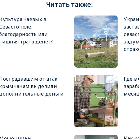
Читать также:
Культура чаевых в
Укра
Севастополе:
заста
благодарность или
севас
лишняя трата денег?
задум
страх
Пострадавшим от атак
Где в
крымчанам выделили
зараб
дополнительные деньги
меся
Мошенники
Как р