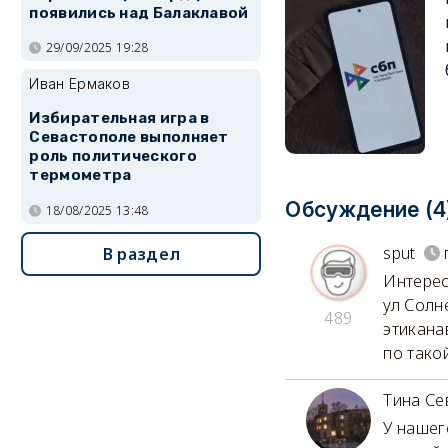
появились над Балаклавой
29/09/2025 19:28
Иван Ермаков
Избирательная игра в
Севастополе выполняет
роль политического
термометра
Обсуждение (4
18/08/2025 13:48
sput
В раздел
Интерес
ул Солн
489
этикана
по тако
Тина Се
У нашег