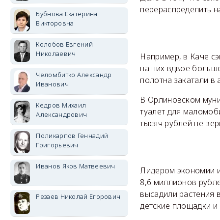
перераспределить на
Бубнова Екатерина
Викторовна
Колобов Евгений
Николаевич
Например, в Каче с
на них вдвое больш
Челомбитко Александр
полотна закатали в 
Иванович
В Орлиновском муни
Кедров Михаил
туалет для маломоб
Александрович
тысяч рублей не вер
Поликарпов Геннадий
Григорьевич
Иванов Яков Матвеевич
Лидером экономии и
8,6 миллионов рубле
высадили растения 
Резаев Николай Егорович
детские площадки и