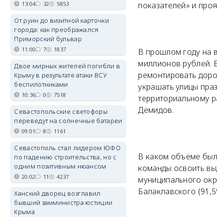
показателей» и проя
13:04
32
5853
От руин до визитной карточки
города: как преображался
Приморский бульвар
11:00
7
1837
В прошлом году на 
миллионов рублей. В
Двое мирных жителей погибли в
ремонтировать дорог
Крыму в результате атаки ВСУ
беспилотниками
украшать улицы пра
10:36
0
7518
территориальному р
Демидов.
Севастопольские светофоры
переведут на солнечные батареи
09:01
8
1161
Севастополь стал лидером ЮФО
В каком объёме был
по падению строительства, но с
одним позитивным нюансом
команды освоить вы
20:02
11
4237
муниципального окру
Балаклавского (91,5
Ханский дворец возглавил
бывший замминистра юстиции
Крыма