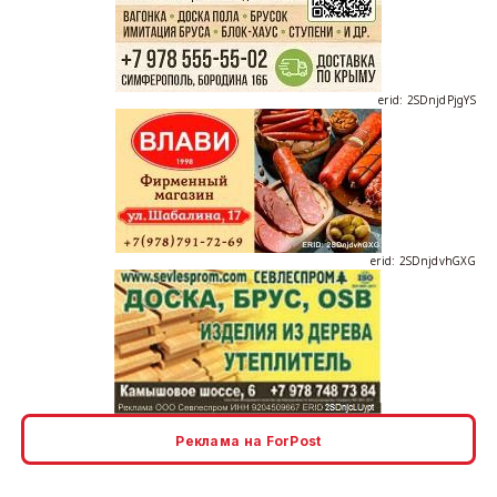
erid: 2SDnjdPjgYS
erid: 2SDnjdvhGXG
erid: 2SDnjcLUypt
Реклама на ForPost