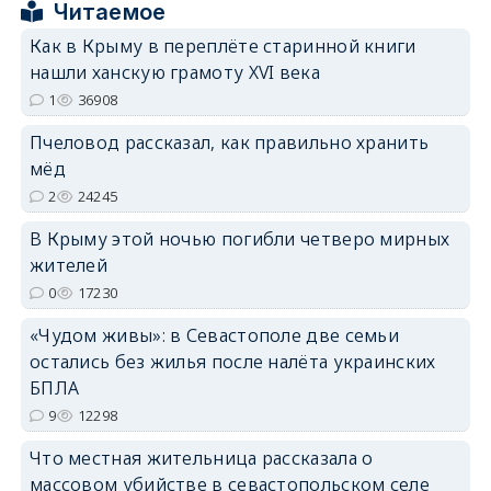
Читаемое
Как в Крыму в переплёте старинной книги
erid: 2SDnjcrDNw6
нашли ханскую грамоту XVI века
1
36908
Пчеловод рассказал, как правильно хранить
мёд
2
24245
erid: 2SDnjdPjgYS
В Крыму этой ночью погибли четверо мирных
жителей
0
17230
«Чудом живы»: в Севастополе две семьи
остались без жилья после налёта украинских
erid: 2SDnjdvhGXG
БПЛА
9
12298
Что местная жительница рассказала о
массовом убийстве в севастопольском селе