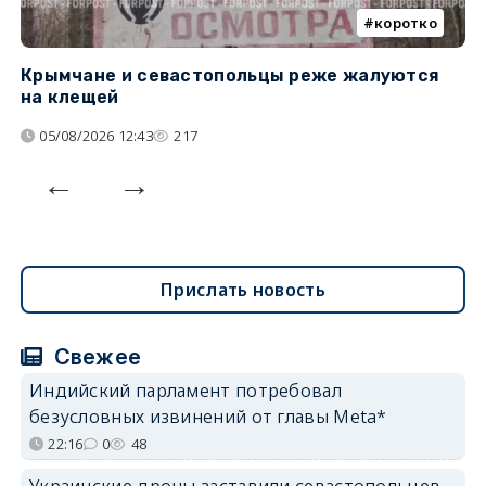
коротко
Крымчане и севастопольцы реже жалуются
В
на клещей
ц
05/08/2026 12:43
217
Прислать новость
Свежее
Индийский парламент потребовал
безусловных извинений от главы Meta*
22:16
0
48
Украинские дроны заставили севастопольцев