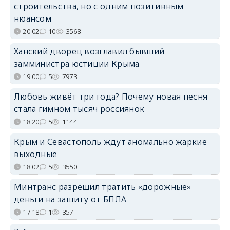
строительства, но с одним позитивным
нюансом
20:02
10
3568
Ханский дворец возглавил бывший
замминистра юстиции Крыма
19:00
5
7973
Любовь живёт три года? Почему новая песня
стала гимном тысяч россиянок
18:20
5
1144
Крым и Севастополь ждут аномально жаркие
выходные
18:02
5
3550
Минтранс разрешил тратить «дорожные»
деньги на защиту от БПЛА
17:18
1
357