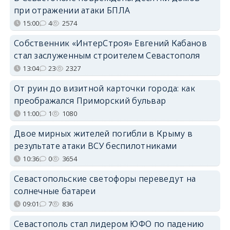
при отражении атаки БПЛА
15:00
4
2574
Собственник «ИнтерСтроя» Евгений Кабанов
стал заслуженным строителем Севастополя
13:04
23
2327
От руин до визитной карточки города: как
преображался Приморский бульвар
11:00
1
1080
Двое мирных жителей погибли в Крыму в
результате атаки ВСУ беспилотниками
10:36
0
3654
Севастопольские светофоры переведут на
солнечные батареи
09:01
7
836
Севастополь стал лидером ЮФО по падению