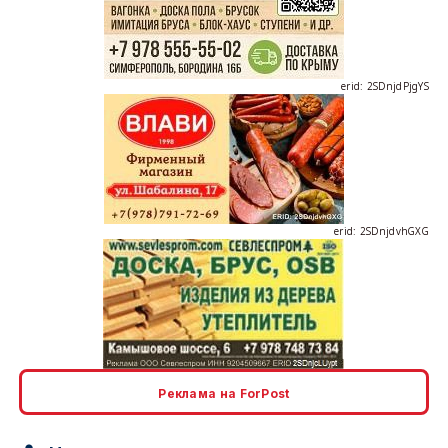
erid: 2SDnjdPjgYS
erid: 2SDnjdvhGXG
erid: 2SDnjcLUypt
Реклама на ForPost