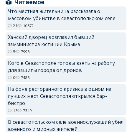
Читаемое
Что местная жительница рассказала о
erid: 2SDnjcrDNw6
массовом убийстве в севастопольском селе
21
10572
Ханский дворец возглавил бывший
замминистра юстиции Крыма
5
7996
erid: 2SDnjdPjgYS
Кого в Севастополе готовы взять на работу
для защиты города от дронов
0
7483
На фоне ресторанного кризиса в одном из
лучших мест Севастополя открылся бар-
erid: 2SDnjdvhGXG
бистро
13
7349
В севастопольском селе военнослужащий убил
военного и мирных жителей