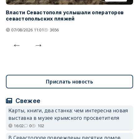
Власти Севастополя услышали операторов
П
севастопольских пляжей
о
07/08/2026 11:01
3656
Прислать новость
Свежее
Карты, книги, два станка: чем интересна новая
выставка в музее крымского просветителя
16:02
0
102
В Севастополе повреждены десятки домов