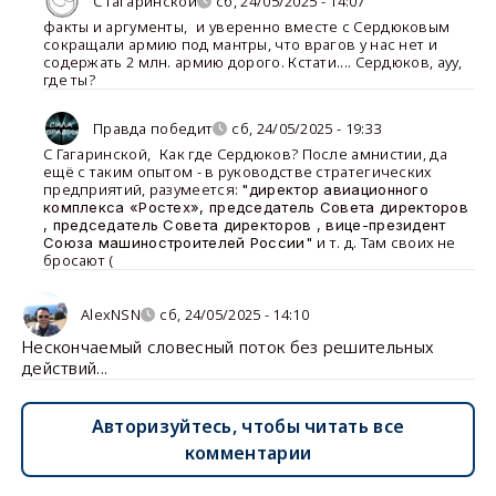
С Гагаринской
сб, 24/05/2025 - 14:07
факты и аргументы
,
и уверенно вместе с Сердюковым
сокращали армию под мантры, что врагов у нас нет и
содержать 2 млн. армию дорого. Кстати.... Сердюков, ауу,
где ты?
Правда победит
сб, 24/05/2025 - 19:33
С Гагаринской
,
Как где Сердюков? После амнистии, да
ещё с таким опытом - в руководстве стратегических
предприятий, разумеется:
"директор авиационного
комплекса «Ростех», председатель Совета директоров
, председатель Совета директоров , вице-президент
и т. д. Там своих не
Союза машиностроителей России"
бросают (
AlexNSN
сб, 24/05/2025 - 14:10
Нескончаемый словесный поток без решительных
действий...
Авторизуйтесь, чтобы читать все
комментарии