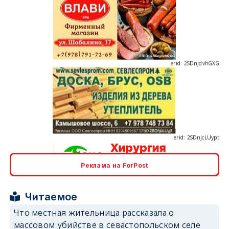
erid: 2SDnjdvhGXG
erid: 2SDnjcLUypt
Реклама на ForPost
erid: 2SDnjcrDNw6
Читаемое
Что местная жительница рассказала о
массовом убийстве в севастопольском селе