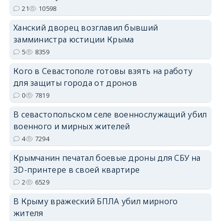
21
10598
erid: 2SDnjdPjgYS
Ханский дворец возглавил бывший
замминистра юстиции Крыма
5
8359
Кого в Севастополе готовы взять на работу
для защиты города от дронов
0
7819
erid: 2SDnjdvhGXG
В севастопольском селе военнослужащий убил
военного и мирных жителей
4
7294
Крымчанин печатал боевые дроны для СБУ на
3D-принтере в своей квартире
2
6529
В Крыму вражеский БПЛА убил мирного
жителя