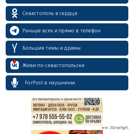
Севастополь в сердце
Раньше всех и прямо в телефон
Большие темы и драмы
Живи по-севастопольски
erid: 2SDnjcrDNw6
ForPost в наушниках
erid: 2SDnjdPjgYS