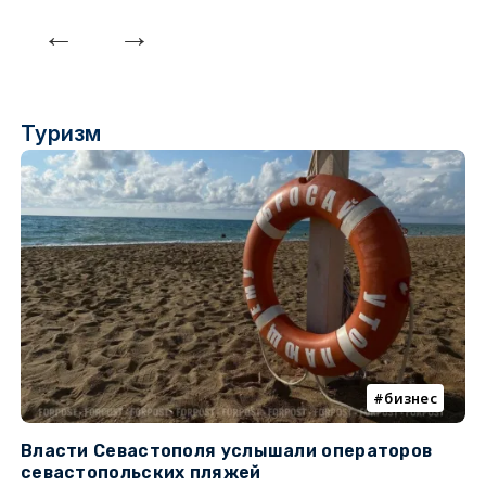
Туризм
бизнес
Власти Севастополя услышали операторов
П
севастопольских пляжей
о