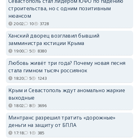
Севастополь стал лидером ЮФО по падению
строительства, но с одним позитивным
нюансом
20:02
10
3728
Ханский дворец возглавил бывший
замминистра юстиции Крыма
19:00
5
8380
Любовь живёт три года? Почему новая песня
стала гимном тысяч россиянок
18:20
5
1243
Крым и Севастополь ждут аномально жаркие
выходные
18:02
8
3696
Минтранс разрешил тратить «дорожные»
деньги на защиту от БПЛА
17:18
1
385