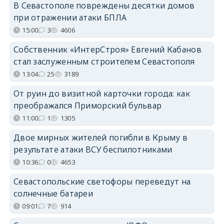
В Севастополе повреждены десятки домов
при отражении атаки БПЛА
15:00
3
4606
Собственник «ИнтерСтроя» Евгений Кабанов
стал заслуженным строителем Севастополя
13:04
25
3189
От руин до визитной карточки города: как
преображался Приморский бульвар
11:00
1
1305
Двое мирных жителей погибли в Крыму в
результате атаки ВСУ беспилотниками
10:36
0
4653
Севастопольские светофоры переведут на
солнечные батареи
09:01
7
914