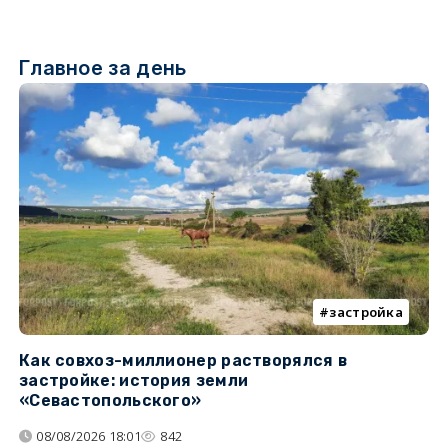
Главное за день
застройка
Как совхоз-миллионер растворялся в
К
застройке: история земли
н
«Севастопольского»
п
08/08/2026 18:01
842