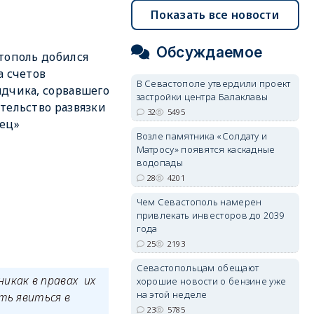
Показать все новости
Обсуждаемое
тополь добился
а счетов
В Севастополе утвердили проект
дчика, сорвавшего
застройки центра Балаклавы
тельство развязки
32
5495
ец»
Возле памятника «Солдату и
Матросу» появятся каскадные
водопады
28
4201
Чем Севастополь намерен
привлекать инвесторов до 2039
года
25
2193
Севастопольцам обещают
никак в правах их
хорошие новости о бензине уже
на этой неделе
ть явиться в
23
5785