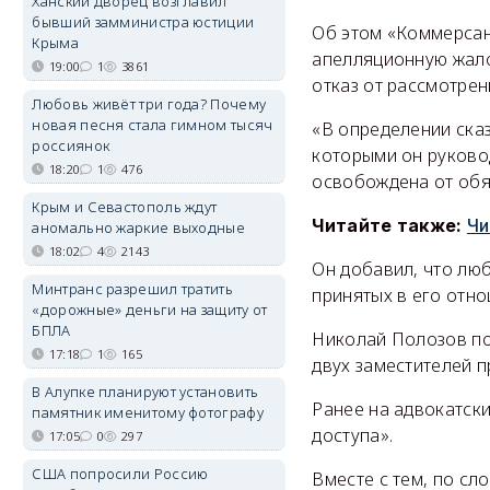
Ханский дворец возглавил
бывший замминистра юстиции
Об этом «Коммерса
Крыма
апелляционную жало
19:00
1
3861
отказ от рассмотре
Любовь живёт три года? Почему
новая песня стала гимном тысяч
«В определении сказ
россиянок
которыми он руковод
18:20
1
476
освобождена от обяз
Крым и Севастополь ждут
Читайте также:
Чи
аномально жаркие выходные
18:02
4
2143
Он добавил, что лю
Минтранс разрешил тратить
принятых в его отно
«дорожные» деньги на защиту от
БПЛА
Николай Полозов по
17:18
1
165
двух заместителей 
В Алупке планируют установить
Ранее на адвокатски
памятник именитому фотографу
доступа».
17:05
0
297
США попросили Россию
Вместе с тем, по сл