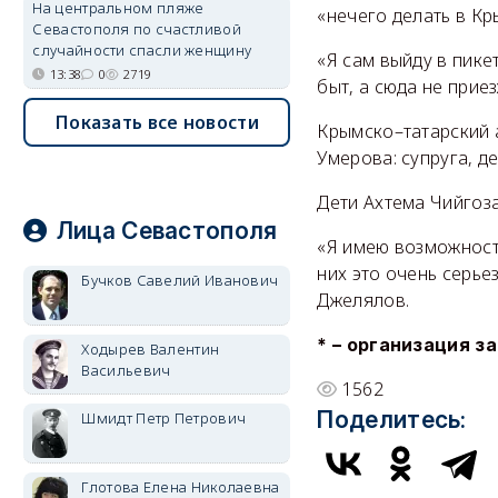
На центральном пляже
«нечего делать в Кр
Севастополя по счастливой
случайности спасли женщину
«Я сам выйду в пикет
13:38
0
2719
быт, а сюда не прие
Показать все новости
Крымско–татарский 
Умерова: супруга, де
Дети Ахтема Чийгоза
Лица Севастополя
«Я имею возможност
них это очень серье
Бучков Савелий Иванович
Джелялов.
* – организация з
Ходырев Валентин
Васильевич
1562
Поделитесь:
Шмидт Петр Петрович
Глотова Елена Николаевна