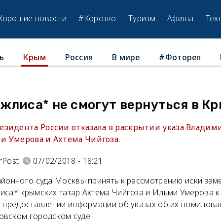
Хорошие новости
#Коротко
Туризм
Афиша
Тех
ь
Россия
В мире
#Фотореп
Крым
жлиса* не смогут вернуться в К
зидента России отказала в раскрытии указа Владим
 Умерова и Ахтема Чийгоза.
rPost
07/02/2018 - 18:21
айонного суда Москвы принять к рассмотрению иски зам
иса* крымских татар Ахтема Чийгоза и Ильми Умерова к
о предоставлении информации об указах об их помилова
вском городском суде.