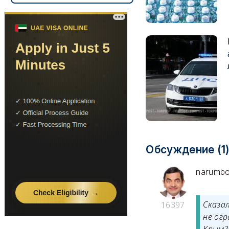
Обсуждение (1
narumbo
Сказал
16397
не ог