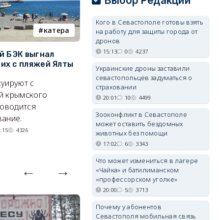
Выбор Редакции
Кого в Севастополе готовы взять
катера
электроснабжение
на работу для защиты города от
дронов
15:13
0
4237
й БЭК выгнал
Губернатор Севастополя
П
х с пляжей Ялты
рассказал о перспективах
к
Украинские дроны заставили
электроснабжения города
п
севастопольцев задуматься о
уируют с
страховании
Энергетики, подчеркнул он,
П
й крымского
20:01
10
4499
делают практически
и
роводится
Зооконфликт в Севастополе
невозможное.
ош
ание.
может оставить бездомных
07/08/2026 10:13
4344
:15
4326
животных без помощи
17:02
6
3343
Что может измениться в лагере
«Чайка» и батилиманском
«профессорском уголке»
20:00
5
3713
Почему у абонентов
Севастополя мобильная связь