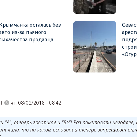
Крымчанка осталась без
Севас
авто из-за пьяного
арест
лихачества продавца
подря
строи
«Огур
)
l
чт, 08/02/2018 - 08:42
и "А", теперь говорите и "Бэ"! Раз помиловали негодяев, 
раничили, то на каком основании теперь запрещают опя