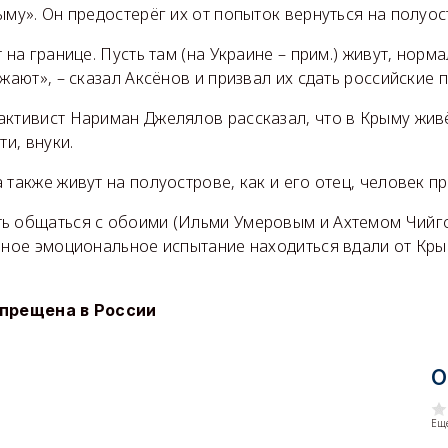
ыму». Он предостерёг их от попыток вернуться на полуос
 на границе. Пусть там (на Украине – прим.) живут, норм
зжают», – сказал Аксёнов и призвал их сдать российские 
активист Нариман Джелялов рассказал, что в Крыму жив
ти, внуки.
 также живут на полуострове, как и его отец, человек п
ь общаться с обоими (Ильми Умеровым и Ахтемом Чийгоз
зное эмоциональное испытание находиться вдали от Крым
апрещена в России
О
Еще