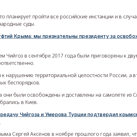
то планирует пройти все российские инстанции и в случ
народные суды.
фтий Крыма: мы признательны президенту за освобо
ем Чийгоз в сентябре 2017 года были приговорены к дву
ответственно.
 к нарушению территориальной целостности России, а в
ых беспорядков.
да они были освобождены и доставлены на самолёте из 
ебрались в Киев.
редачу Чийгоза и Умерова Турции подтвердил крымс
в
рыма Сергей Аксёнов в ноябре прошлого года заявил, чт