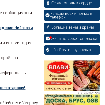
Севастополь в сердце
ае необходимости
Раньше всех и прямо в
телефон
erid: 2SDnjcrDNw6
Большие темы и драмы
ждение Чийгоза и
Живи по-севастопольски
м и восьми годам
ForPost в наушниках
торой – за
erid: 2SDnjdPjgYS
Симферополя в
ко–татарский
erid: 2SDnjdvhGXG
о Чийгозу и Умерову