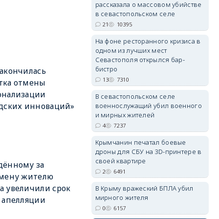
рассказала о массовом убийстве
в севастопольском селе
21
10395
erid: 2SDnjdvhGXG
На фоне ресторанного кризиса в
одном из лучших мест
Севастополя открылся бар-
бистро
акончилась
13
7310
тка отмены
онализации
В севастопольском селе
дских инноваций»
военнослужащий убил военного
и мирных жителей
4
7237
Крымчанин печатал боевые
дроны для СБУ на 3D-принтере в
своей квартире
дённому за
2
6491
змену жителю
 увеличили срок
В Крыму вражеский БПЛА убил
мирного жителя
 апелляции
0
6157