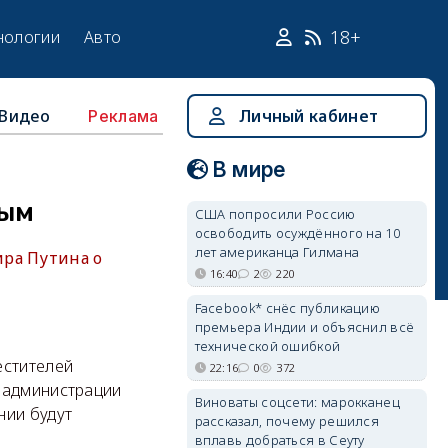
18+
нологии
Авто
Видео
Личный кабинет
Реклама
В мире
рым
США попросили Россию
освободить осуждённого на 10
лет американца Гилмана
ира Путина о
16:40
2
220
Facebook* снёс публикацию
премьера Индии и объяснил всё
технической ошибкой
естителей
22:16
0
372
 администрации
Виноваты соцсети: марокканец
нии будут
рассказал, почему решился
вплавь добраться в Сеуту