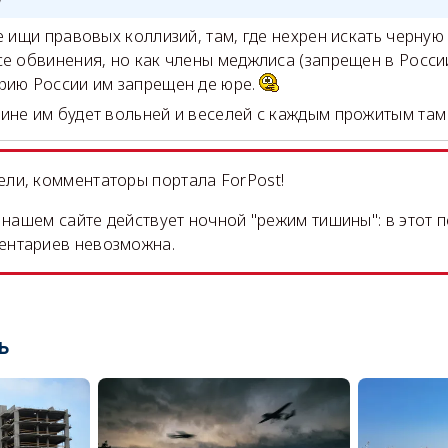
!
е ищи правовых коллизий, там, где нехрен искать черную 
се обвинения, но как члены меджлиса (запрещен в Росси
рию России им запрещен де юре.
ине им будет вольней и веселей с каждым прожитым там
ли, комментаторы портала ForPost!
на нашем сайте действует ночной "режим тишины": в этот 
ентариев невозможна.
ь