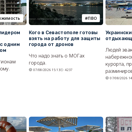
ижимость
ПВО
 лидером
Кого в Севастополе готовы
Украински
взять на работу для защиты
отдыхающи
 с одним
города от дронов
Людей эвак
сом
Что надо знать о МОГах
набережно
егионам
города.
курорта, п
ому.
07/08/2026 15:13
4237
разминиров
07/08/2026 14