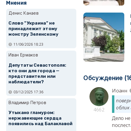
Мнения
Денис Канаев
Слово "Украина" не
принадлежит этому
монстру Зеленскому
11/06/2026 18:23
Иван Ермаков
Депутаты Севастополя:
кто они для города —
представители или
Обсуждение (1
наблюдатели?
Иоанн
03/12/2025 17:36
повер
Владимир Петров
облик
4662
Утыкано гламуром:
Дело не
нержавеющие сердца
появились над Балаклавой
послест