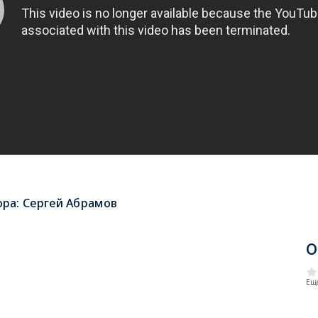
ора:
Сергей Абрамов
О
Еще