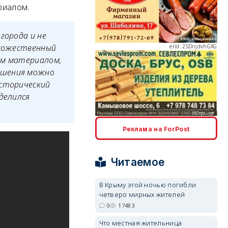
риалом.
города и не
erid: 2SDnjdvhGXG
удожественный
им материалом,
ешения можно
исторический
делился
erid: 2SDnjcLUypt
Реклама на ForPost
Читаемое
В Крыму этой ночью погибли
erid: 2SDnjcrDNw6
четверо мирных жителей
0
17483
Что местная жительница