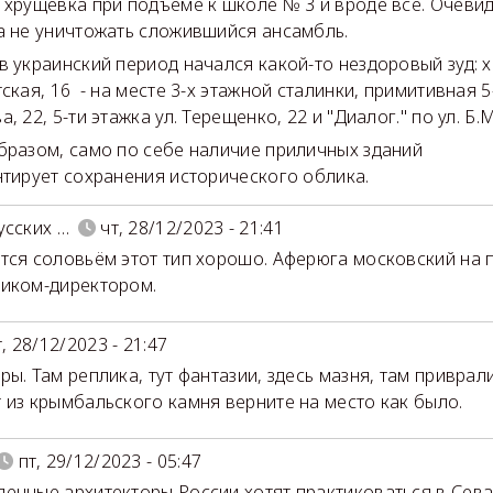
 хрущёвка при подъёме к школе № 3 и вроде всё. Очевид
а не уничтожать сложившийся ансамбль.
в украинский период начался какой-то нездоровый зуд: 
ская, 16 - на месте 3-х этажной сталинки, примитивная 5-
, 22, 5-ти этажка ул. Терещенко, 22 и "Диалог." по ул. Б.
бразом, само по себе наличие приличных зданий
нтирует сохранения исторического облика.
усских …
чт, 28/12/2023 - 21:41
тся соловьём этот тип хорошо. Аферюга московский на 
иком-директором.
т, 28/12/2023 - 21:47
ры. Там реплика, тут фантазии, здесь мазня, там приврали
 из крымбальского камня верните на место как было.
пт, 29/12/2023 - 05:47
енные архитекторы России хотят практиковаться в Сева