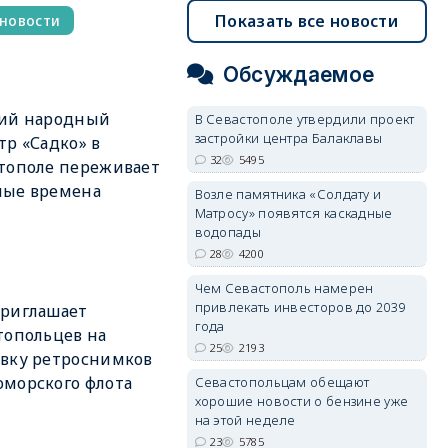
Показать все новости
новости
Обсуждаемое
кий народный
В Севастополе утвердили проект
застройки центра Балаклавы
тр «Садко» в
32
5495
тополе переживает
ные времена
Возле памятника «Солдату и
Матросу» появятся каскадные
водопады
28
4200
Чем Севастополь намерен
привлекать инвесторов до 2039
приглашает
года
топольцев на
25
2193
вку ретроснимков
морского флота
Севастопольцам обещают
хорошие новости о бензине уже
на этой неделе
23
5785