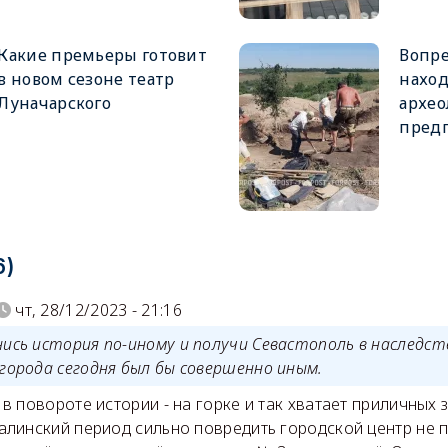
Какие премьеры готовит
Вопре
в новом сезоне театр
наход
Луначарского
архео
пред
6)
чт, 28/12/2023 - 21:16
нись история по-иному и получи Севастополь в наследст
 города сегодня был бы совершенно иным.
 в повороте истории - на горке и так хватает приличных 
алинский период сильно повредить городской центр не п