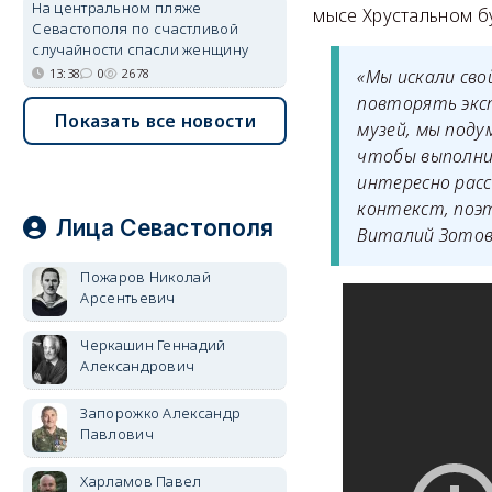
На центральном пляже
мысе Хрустальном б
Севастополя по счастливой
случайности спасли женщину
13:38
0
2678
«Мы искали сво
повторять эксп
Показать все новости
музей, мы под
чтобы выполни
интересно расс
контекст, поэт
Лица Севастополя
Виталий Зотов
Пожаров Николай
Арсентьевич
Черкашин Геннадий
Александрович
Запорожко Александр
Павлович
Харламов Павел