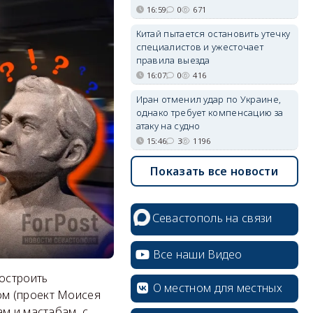
16:59
0
671
Китай пытается остановить утечку
специалистов и ужесточает
правила выезда
16:07
0
416
Иран отменил удар по Украине,
однако требует компенсацию за
атаку на судно
15:46
3
1196
Показать все новости
Севастополь на связи
Все наши Видео
остроить
О местном для местных
ом (проект Моисея
м и мастабам, с