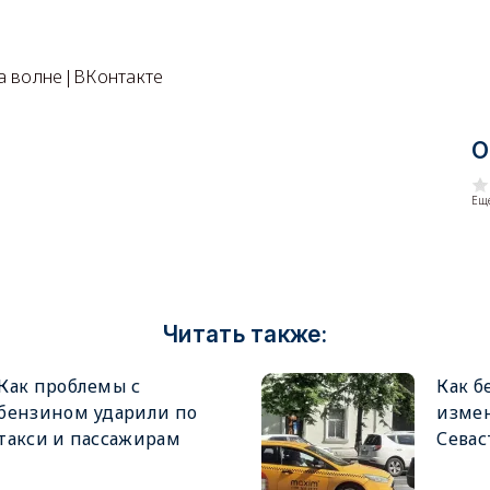
а волне|ВКонтакте
О
Еще
Читать также:
Как проблемы с
Как б
бензином ударили по
измен
такси и пассажирам
Севас