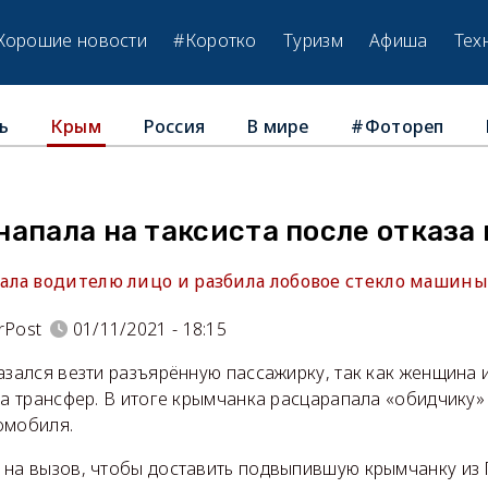
Хорошие новости
#Коротко
Туризм
Афиша
Тех
ь
Россия
В мире
#Фотореп
Крым
апала на таксиста после отказа
ла водителю лицо и разбила лобовое стекло машины
rPost
01/11/2021 - 18:15
азался везти разъярённую пассажирку, так как женщина
за трансфер. В итоге крымчанка расцарапала «обидчику»
омобиля.
 на вызов, чтобы доставить подвыпившую крымчанку из