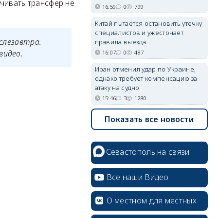
ачивать трансфер не
16:59
0
799
Китай пытается остановить утечку
специалистов и ужесточает
ослезавтра.
правила выезда
видео.
16:07
0
487
Иран отменил удар по Украине,
однако требует компенсацию за
атаку на судно
15:46
3
1280
Показать все новости
Севастополь на связи
Все наши Видео
О местном для местных