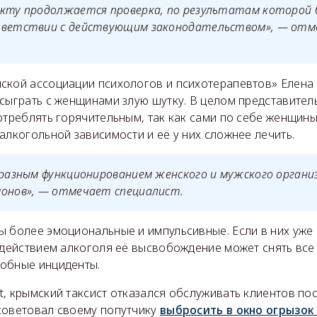
акту продолжается проверка, по результатам которой
тветствии с действующим законодательством», — отме
ской ассоциации психологов и психотерапевтов» Елена 
 сыграть с женщинами злую шутку. В целом представите
отреблять горячительным, так как сами по себе женщин
алкогольной зависимости и её у них сложнее лечить.
 разным функционированием женского и мужского органи
монов», — отмечает специалист.
ы более эмоциональные и импульсивные. Если в них уже
здействием алкоголя её высвобождение может снять все 
обные инциденты.
, крымский таксист отказался обслуживать клиентов посл
советовал своему попутчику
выбросить в окно огрызок