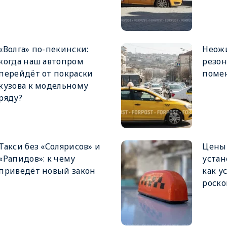
«Волга» по-пекински:
Неожи
когда наш автопром
резон
перейдёт от покраски
помен
кузова к модельному
ряду?
Такси без «Солярисов» и
Цены 
«Рапидов»: к чему
устан
приведёт новый закон
как у
роск