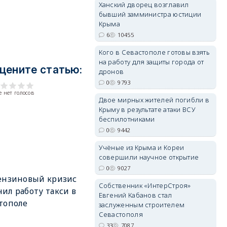
Ханский дворец возглавил
бывший замминистра юстиции
Крыма
6
10455
Кого в Севастополе готовы взять
erid: 2SDnjdvhGXG
на работу для защиты города от
цените статью:
дронов
0
9793
 нет голосов
Двое мирных жителей погибли в
Крыму в результате атаки ВСУ
беспилотниками
0
9442
Учёные из Крыма и Кореи
совершили научное открытие
0
9027
ензиновый кризис
Собственник «ИнтерСтроя»
ил работу такси в
Евгений Кабанов стал
тополе
заслуженным строителем
Севастополя
33
7087