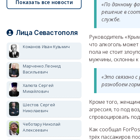
Показать все новости
«По данному ф
решение в соо
службе.
Лица Севастополя
Руководитель «Крым
что алкоголь может
Кожанов Иван Кузьмич
пола не стоит злоуп
мужчины, склонны к 
Марченко Леонид
Васильевич
«Это связано с
разнобоем гор
Халюта Сергей
Михайлович
Кроме того, женщин
Шестов Сергей
агрессия, то под во
Николаевич
спровоцировать под
Чеботару Николай
Как сообщал ForPost
Алексеевич
трёх пассажиров по