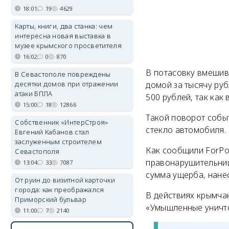
18:01
19
4629
Карты, книги, два станка: чем
интересна новая выставка в
музее крымского просветителя
16:02
0
870
В потасовку вмешив
В Севастополе повреждены
десятки домов при отражении
домой за тысячу руб
атаки БПЛА
500 рублей, так как
15:00
18
12866
Такой поворот собы
Собственник «ИнтерСтроя»
стекло автомобиля.
Евгений Кабанов стал
заслуженным строителем
Как сообщили ForPo
Севастополя
правонарушительниц
13:04
33
7087
сумма ущерба, нане
От руин до визитной карточки
города: как преображался
В действиях крымчан
Приморский бульвар
«Умышленные уничт
11:00
7
2140