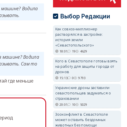
в машине? Водила
азывать.
Выбор Редакции
Как совхоз-миллионер
растворялся в застройке:
история земли
«Севастопольского»
18:01
19
4629
 в машине? Водила
Кого в Севастополе готовы взять
азывать. Сам то
на работу для защиты города от
дронов
15:13
0
9793
итай где меньше
Украинские дроны заставили
севастопольцев задуматься о
страховании
20:01
10
5029
Зооконфликт в Севастополе
период
может оставить бездомных
животных без помощи