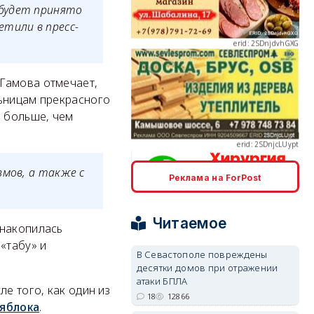
 будет принято
тили в пресс-
Гамова отмечает,
erid: 2SDnjcLUypt
льницам прекрасного
ы больше, чем
змов, а также с
Реклама на ForPost
erid: 2SDnjcrDNw6
Читаемое
 накопилась
«табу» и
В Севастополе повреждены
десятки домов при отражении
атаки БПЛА
е того, как один из
erid: 2SDnjdPjgYS
18
12866
 яблока
.