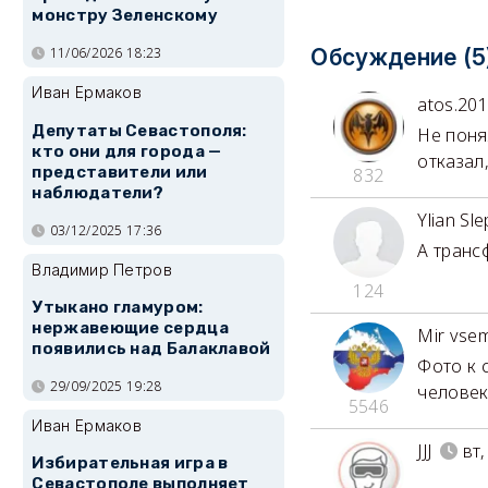
монстру Зеленскому
11/06/2026 18:23
Обсуждение (5
Иван Ермаков
atos.20
Депутаты Севастополя:
Не поня
кто они для города —
отказал
представители или
832
наблюдатели?
Ylian Sl
03/12/2025 17:36
А транс
Владимир Петров
124
Утыкано гламуром:
нержавеющие сердца
Mir vse
появились над Балаклавой
Фото к 
29/09/2025 19:28
человек
5546
Иван Ермаков
JJJ
вт,
Избирательная игра в
Севастополе выполняет