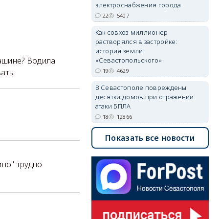
электроснабжения города
22
5407
Как совхоз-миллионер
растворялся в застройке:
история земли
машине? Водила
«Севастопольского»
19
4629
ать.
В Севастополе повреждены
десятки домов при отражении
атаки БПЛА
18
12866
Показать все новости
ино" трудно