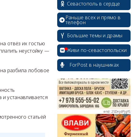
Севастополь в сердце
Раньше всех и прямо в
телефон
Большие темы и драмы
а отвёз их гостью
erid: 2SDnjcrDNw6
Живи по-севастопольски
аплатить неустойку —
ForPost в наушниках
она разбила лобовое
erid: 2SDnjdPjgYS
чность
 и устанавливается
мотренного статьёй
erid: 2SDnjdvhGXG