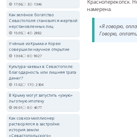
Красноперекопск. Но
17:06
3
1346
намерена.
Как зелёное богатство
Севастополя становится жертвой
«Я говорю, опл
неустановленных лиц
Говорю, оплати
15:05
4
2882
Учёные из Крыма и Кореи
совершили научное открытие
13:04
0
9027
Культура чаевых в Севастополе:
благодарность или лишняя трата
денег?
11:02
17
2304
В Крыму могут запустить «узкую»
льготную ипотеку
09:01
0
4077
Как совхоз-миллионер
растворялся в застройке:
история земли
«Севастопольского»