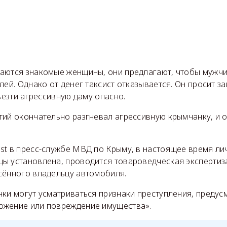
аются знакомые женщины, они предлагают, чтобы мужчин
лей. Однако от денег таксист отказывается. Он просит з
 везти агрессивную даму опасно.
тий окончательно разгневал агрессивную крымчанку, и 
st в пресс-службе МВД по Крыму, в настоящее время ли
ы установлена, проводится товароведческая экспертиза
сённого владельцу автомобиля.
ки могут усматриваться признаки преступления, предус
ожение или повреждение имущества».