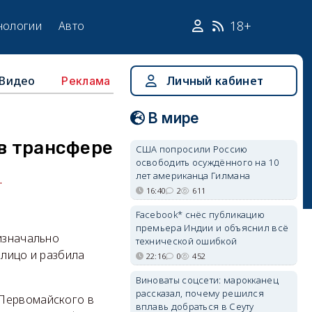
18+
нологии
Авто
Видео
Личный кабинет
Реклама
В мире
 в трансфере
США попросили Россию
освободить осуждённого на 10
лет американца Гилмана
.
16:40
2
611
Facebook* снёс публикацию
премьера Индии и объяснил всё
 изначально
технической ошибкой
 лицо и разбила
22:16
0
452
Виноваты соцсети: марокканец
рассказал, почему решился
 Первомайского в
вплавь добраться в Сеуту