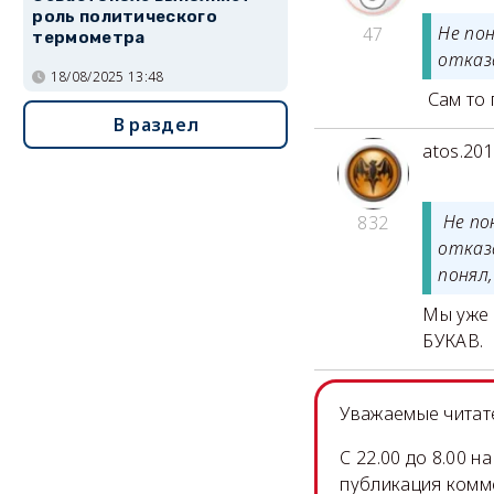
роль политического
Не по
47
термометра
отказ
18/08/2025 13:48
Сам то п
В раздел
atos.20
Не по
832
отказ
понял,
Мы уже 
БУКАВ.
Уважаемые читате
C 22.00 до 8.00 
публикация комм