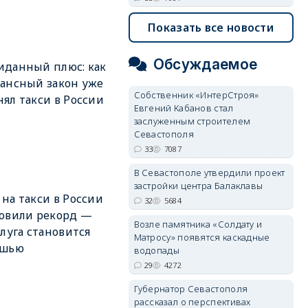
Показать все новости
Обсуждаемое
данный плюс: как
ансный закон уже
Собственник «ИнтерСтроя»
ял такси в России
Евгений Кабанов стал
заслуженным строителем
Севастополя
33
7087
В Севастополе утвердили проект
застройки центра Балаклавы
на такси в России
32
5684
овили рекорд —
Возле памятника «Солдату и
слуга становится
Матросу» появятся каскадные
ошью
водопады
29
4272
Губернатор Севастополя
рассказал о перспективах