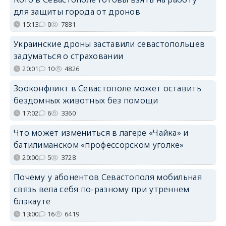
для защиты города от дронов
15:13
0
7881
Украинские дроны заставили севастопольцев
задуматься о страховании
20:01
10
4826
Зооконфликт в Севастополе может оставить
бездомных животных без помощи
17:02
6
3360
Что может измениться в лагере «Чайка» и
батилиманском «профессорском уголке»
20:00
5
3728
Почему у абонентов Севастополя мобильная
связь вела себя по-разному при утреннем
блэкауте
13:00
16
6419