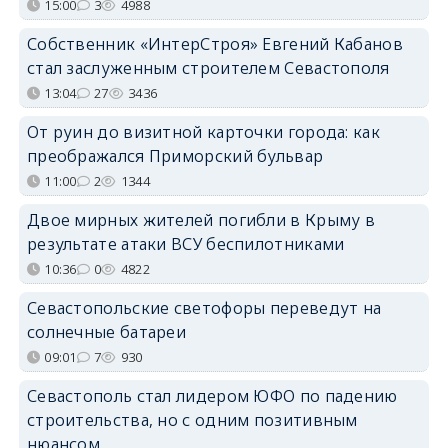
15:00
3
4988
Собственник «ИнтерСтроя» Евгений Кабанов
стал заслуженным строителем Севастополя
13:04
27
3436
От руин до визитной карточки города: как
преображался Приморский бульвар
11:00
2
1344
Двое мирных жителей погибли в Крыму в
результате атаки ВСУ беспилотниками
10:36
0
4822
Севастопольские светофоры переведут на
солнечные батареи
09:01
7
930
Севастополь стал лидером ЮФО по падению
строительства, но с одним позитивным
нюансом