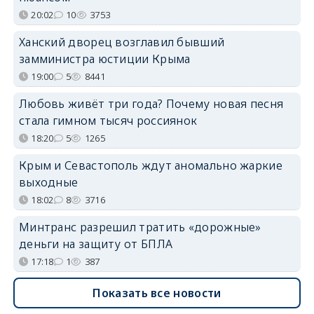
20:02
10
3753
Ханский дворец возглавил бывший
замминистра юстиции Крыма
19:00
5
8441
Любовь живёт три года? Почему новая песня
стала гимном тысяч россиянок
18:20
5
1265
Крым и Севастополь ждут аномально жаркие
выходные
18:02
8
3716
Минтранс разрешил тратить «дорожные»
деньги на защиту от БПЛА
17:18
1
387
Показать все новости