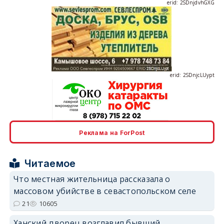
erid: 2SDnjcLUypt
erid: 2SDnjcrDNw6
Реклама на ForPost
Читаемое
Что местная жительница рассказала о
массовом убийстве в севастопольском селе
21
10605
erid: 2SDnjdPjgYS
Ханский дворец возглавил бывший