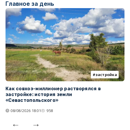
Главное за день
застройка
Как совхоз-миллионер растворялся в
К
застройке: история земли
н
«Севастопольского»
п
08/08/2026 18:01
958