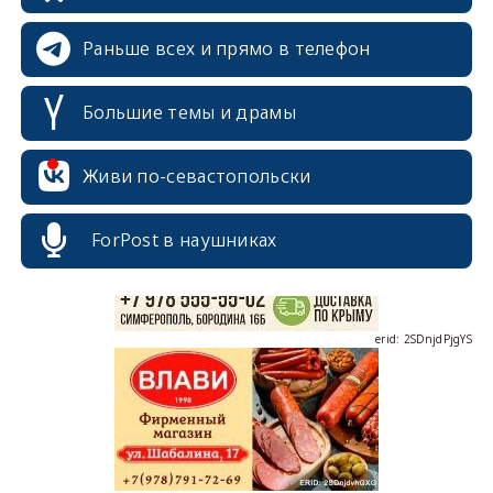
Раньше всех и прямо в телефон
Большие темы и драмы
erid: 2SDnjcrDNw6
Живи по-севастопольски
ForPost в наушниках
erid: 2SDnjdPjgYS
erid: 2SDnjdvhGXG