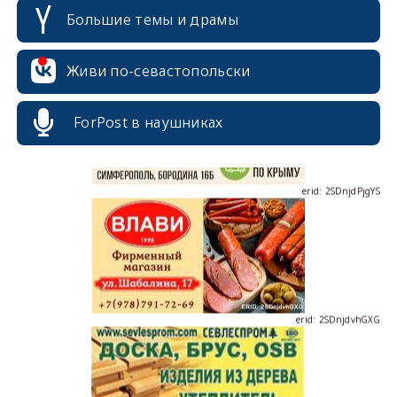
Большие темы и драмы
erid: 2SDnjcrDNw6
Живи по-севастопольски
ForPost в наушниках
erid: 2SDnjdPjgYS
erid: 2SDnjdvhGXG