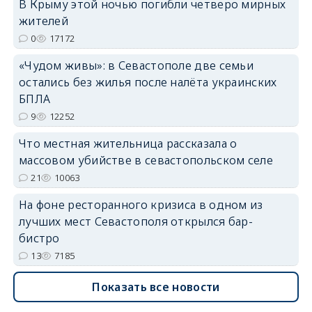
В Крыму этой ночью погибли четверо мирных
erid: 2SDnjdvhGXG
жителей
0
17172
«Чудом живы»: в Севастополе две семьи
остались без жилья после налёта украинских
БПЛА
9
12252
Что местная жительница рассказала о
массовом убийстве в севастопольском селе
21
10063
На фоне ресторанного кризиса в одном из
лучших мест Севастополя открылся бар-
бистро
13
7185
Показать все новости