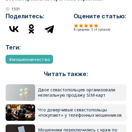
1531
Поделитесь:
Оцените статью:
В среднем:
5
(
4
голосов)
Теги:
мошенничество
Читать также:
Двое севастопольцев организовали
нелегальную продажу SIM-карт
Что доверчивые севастопольцы
«покупают» у телефонных мошенников
Мошенники переключились с краж по