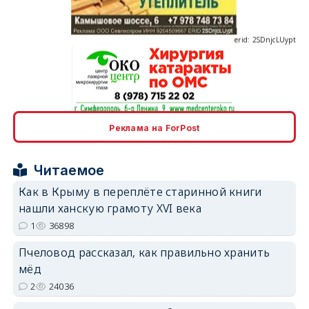
erid: 2SDnjcLUypt
erid: 2SDnjcrDNw6
Реклама на ForPost
Читаемое
Как в Крыму в переплёте старинной книги
нашли ханскую грамоту XVI века
erid: 2SDnjdPjgYS
1
36898
Пчеловод рассказал, как правильно хранить
мёд
2
24036