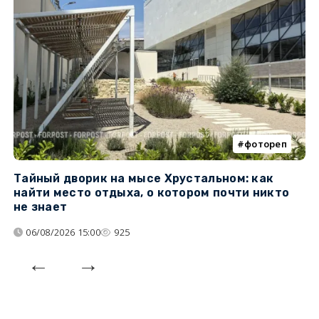
фотореп
Тайный дворик на мысе Хрустальном: как
Г
найти место отдыха, о котором почти никто
т
не знает
06/08/2026 15:00
925