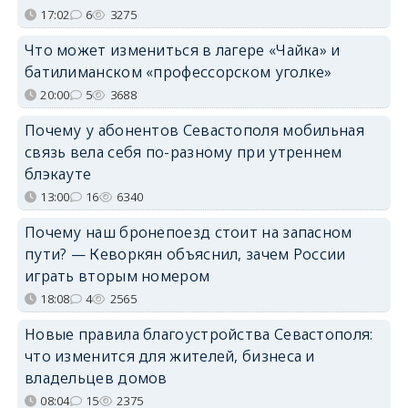
17:02
6
3275
Что может измениться в лагере «Чайка» и
батилиманском «профессорском уголке»
20:00
5
3688
Почему у абонентов Севастополя мобильная
связь вела себя по-разному при утреннем
блэкауте
13:00
16
6340
Почему наш бронепоезд стоит на запасном
пути? — Кеворкян объяснил, зачем России
играть вторым номером
18:08
4
2565
Новые правила благоустройства Севастополя:
что изменится для жителей, бизнеса и
владельцев домов
08:04
15
2375