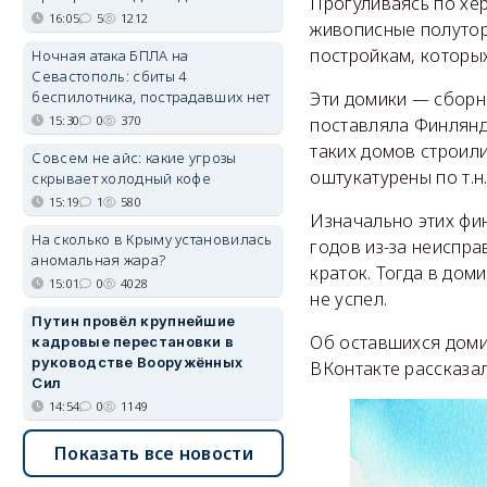
Прогуливаясь по хе
16:05
5
1212
живописные полутор
постройкам, которы
Ночная атака БПЛА на
Севастополь: сбиты 4
беспилотника, пострадавших нет
Эти домики — сборн
15:30
0
370
поставляла Финлянд
таких домов строили
Совсем не айс: какие угрозы
оштукатурены по т.н
скрывает холодный кофе
15:19
1
580
Изначально этих фин
На сколько в Крыму установилась
годов из-за неиспра
аномальная жара?
краток. Тогда в дом
15:01
0
4028
не успел.
Путин провёл крупнейшие
Об оставшихся доми
кадровые перестановки в
руководстве Вооружённых
ВКонтакте рассказа
Сил
14:54
0
1149
Показать все новости