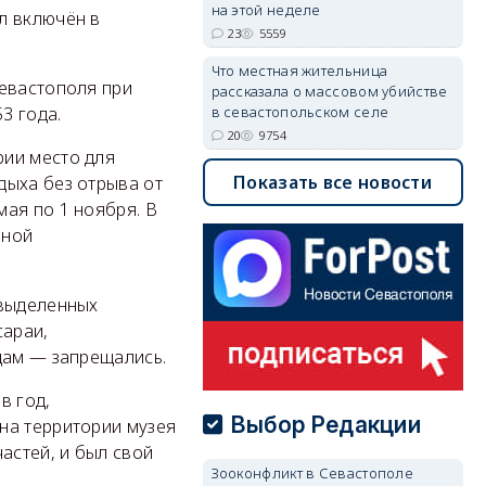
на этой неделе
л включён в
23
5559
Что местная жительница
Севастополя при
рассказала о массовом убийстве
3 года.
в севастопольском селе
20
9754
рии место для
Показать все новости
дыха без отрыва от
ая по 1 ноября. В
аной
 выделенных
сараи,
цам — запрещались.
в год,
Выбор Редакции
на территории музея
астей, и был свой
Зооконфликт в Севастополе