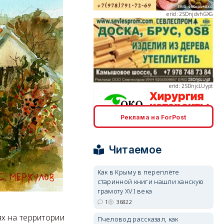
erid: 2SDnjcLUypt
erid: 2SDnjcrDNw6
Реклама на ForPost
Читаемое
Как в Крыму в переплёте
старинной книги нашли ханскую
erid: 2SDnjdPjgYS
грамоту XVI века
1
36822
х на территории
Пчеловод рассказал, как