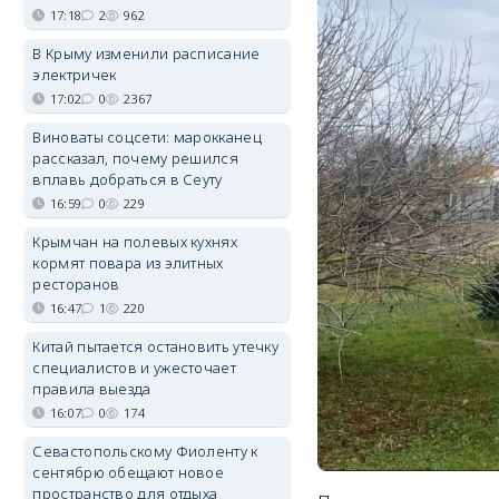
17:18
2
962
В Крыму изменили расписание
электричек
17:02
0
2367
Виноваты соцсети: марокканец
рассказал, почему решился
вплавь добраться в Сеуту
16:59
0
229
Крымчан на полевых кухнях
кормят повара из элитных
ресторанов
16:47
1
220
Китай пытается остановить утечку
специалистов и ужесточает
правила выезда
16:07
0
174
Севастопольскому Фиоленту к
сентябрю обещают новое
пространство для отдыха