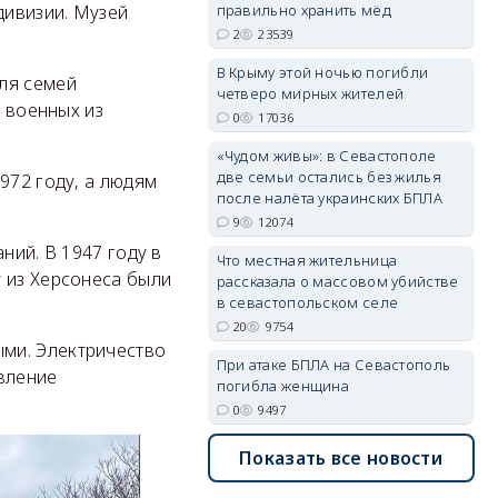
правильно хранить мёд
дивизии. Музей
2
23539
В Крыму этой ночью погибли
ля семей
erid: 2SDnjdvhGXG
четверо мирных жителей
, военных из
0
17036
«Чудом живы»: в Севастополе
две семьи остались без жилья
972 году, а людям
после налёта украинских БПЛА
9
12074
ний. В 1947 году в
Что местная жительница
 из Херсонеса были
рассказала о массовом убийстве
в севастопольском селе
20
9754
ми. Электричество
При атаке БПЛА на Севастополь
вление
погибла женщина
0
9497
Показать все новости