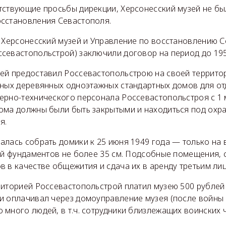
тствующие просьбы дирекции, Херсонесский музей не бы
сстановления Севастополя.
а Херсонесский музей и Управление по восстановлению 
севастопольстрой) заключили договор на период до 195
ей предоставил Россевастопольстрою на своей террито
рных деревянных одноэтажных стандартных домов для от
ерно-технического персонала Россевастопольстроя с 1 м
ома должны были быть закрытыми и находиться под охр
я.
алась собрать домики к 25 июня 1949 года — только на
ой фундаментов не более 35 см. Подсобные помещения, 
в в качестве общежития и сдача их в аренду третьим ли
иторией Россевастопольстрой платил музею 500 рублей 
и оплачивал через домоуправление музея (после войны 
много людей, в т.ч. сотрудники близлежащих воинских ч