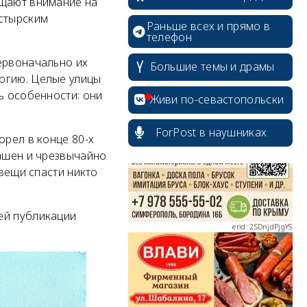
ащают внимание на
стырским
Раньше всех и прямо в
телефон
ервоначально их
Большие темы и драмы
erid: 2SDnjcrDNw6
огию. Целые улицы
ь особенности: они
Живи по-севастопольски
ForPost в наушниках
орел в конце 80-х
рашен и чрезвычайно
 вещи спасти никто
erid: 2SDnjdPjgYS
ей публикации
erid: 2SDnjdvhGXG