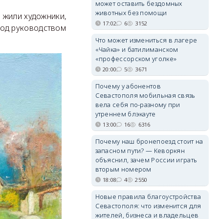
может оставить бездомных
животных без помощи
 жили художники,
17:02
6
3152
од руководством
Что может измениться в лагере
«Чайка» и батилиманском
«профессорском уголке»
20:00
5
3671
Почему у абонентов
Севастополя мобильная связь
вела себя по-разному при
утреннем блэкауте
13:00
16
6316
Почему наш бронепоезд стоит на
запасном пути? — Кеворкян
объяснил, зачем России играть
вторым номером
18:08
4
2550
Новые правила благоустройства
Севастополя: что изменится для
жителей, бизнеса и владельцев