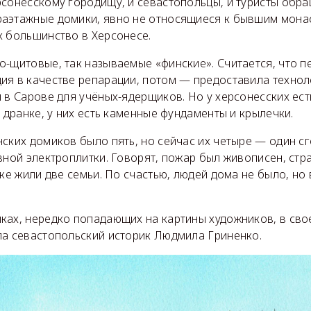
рсонесскому городищу, и севастопольцы, и туристы обр
аэтажные домики, явно не относящиеся к бывшим мона
х большинство в Херсонесе.
о-щитовые, так называемые «финские». Считается, что п
ия в качестве репарации, потом — предоставила технол
 в Сарове для учёных-ядерщиков. Но у херсонесских ест
. дранке, у них есть каменные фундаменты и крылечки.
ских домиков было пять, но сейчас их четыре — один сг
вной электроплитки. Говорят, пожар был живописен, ст
ике жили две семьи. По счастью, людей дома не было, но
ках, нередко попадающих на картины художников, в сво
ла севастопольский историк Людмила Гриненко.