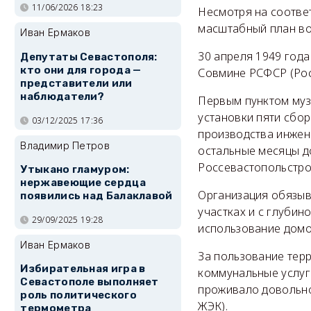
11/06/2026 18:23
Несмотря на соотве
масштабный план во
Иван Ермаков
30 апреля 1949 год
Депутаты Севастополя:
кто они для города —
Совмине РСФСР (Рос
представители или
наблюдатели?
Первым пунктом муз
установки пяти сбо
03/12/2025 17:36
производства инжен
Владимир Петров
остальные месяцы д
Россевастопольстро
Утыкано гламуром:
нержавеющие сердца
Организация обязыв
появились над Балаклавой
участках и с глубин
29/09/2025 19:28
использование домо
Иван Ермаков
За пользование терр
Избирательная игра в
коммунальные услуг
Севастополе выполняет
проживало довольно 
роль политического
ЖЭК).
термометра