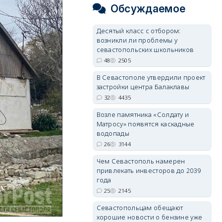
Обсуждаемое
Десятый класс с отбором:
возникли ли проблемы у
севастопольских школьников
48
2505
В Севастополе утвердили проект
застройки центра Балаклавы
32
4435
Возле памятника «Солдату и
Матросу» появятся каскадные
водопады
26
3144
Чем Севастополь намерен
привлекать инвесторов до 2039
года
25
2145
Севастопольцам обещают
хорошие новости о бензине уже