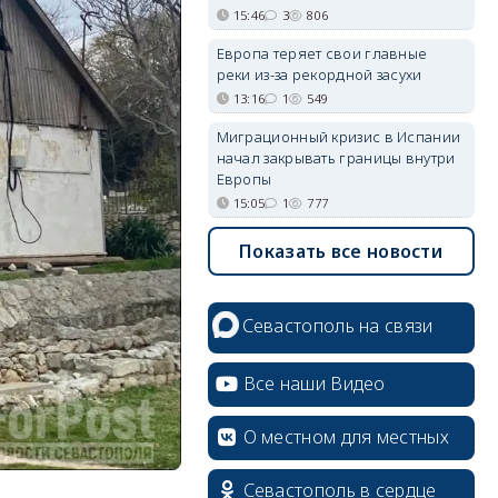
15:46
3
806
Европа теряет свои главные
реки из-за рекордной засухи
13:16
1
549
Миграционный кризис в Испании
начал закрывать границы внутри
Европы
15:05
1
777
Показать все новости
Севастополь на связи
Все наши Видео
О местном для местных
Севастополь в сердце