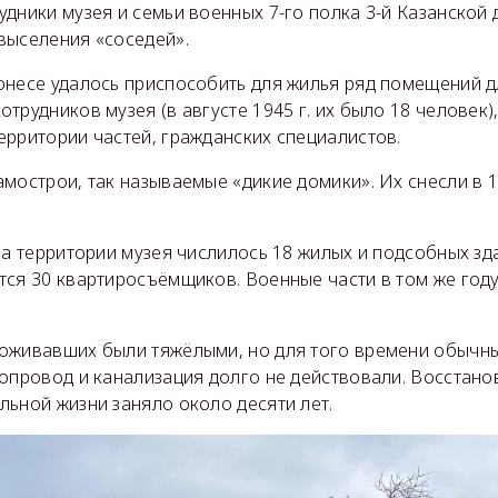
дники музея и семьи военных 7-го полка 3-й Казанской 
выселения «соседей».
онесе удалось приспособить для жилья ряд помещений д
трудников музея (в августе 1945 г. их было 18 человек)
ерритории частей, гражданских специалистов.
мострои, так называемые «дикие домики». Их снесли в 1
на территории музея числилось 18 жилых и подсобных зда
тся 30 квартиросъёмщиков. Военные части в том же году
оживавших были тяжёлыми, но для того времени обычны
допровод и канализация долго не действовали. Восстано
льной жизни заняло около десяти лет.