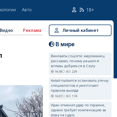
18+
нологии
Авто
Видео
Личный кабинет
Реклама
В мире
л
Виноваты соцсети: марокканец
рассказал, почему решился
вплавь добраться в Сеуту
16:59
0
229
Китай пытается остановить утечку
специалистов и ужесточает
правила выезда
16:07
0
174
Иран отменил удар по Украине,
однако требует компенсацию за
атаку на судно