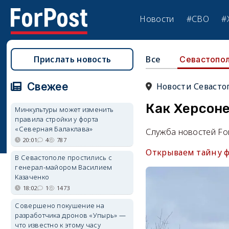
Новости
#СВО
#
Прислать новость
Все
Севастопо
Свежее
Новости Севасто
Как Херсон
Минкультуры может изменить
правила стройки у форта
«Северная Балаклава»
Служба новостей Fo
20:01
4
787
Открываем тайну ф
В Севастополе простились с
генерал-майором Василием
Казаченко
18:02
1
1473
Совершено покушение на
разработчика дронов «Упырь» —
что известно к этому часу