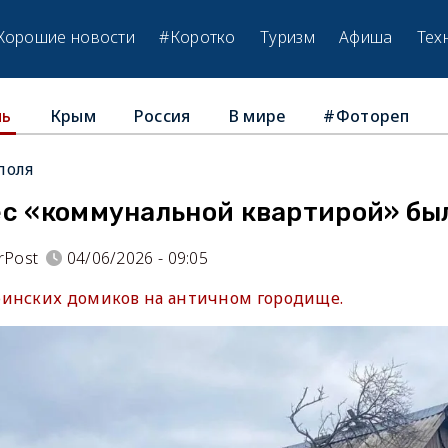
Хорошие новости
#Коротко
Туризм
Афиша
Тех
Крым
Россия
В мире
#Фотореп
ль
поля
ес «коммунальной квартирой» бы
rPost
04/06/2026 - 09:05
инских домиков на античном городище.