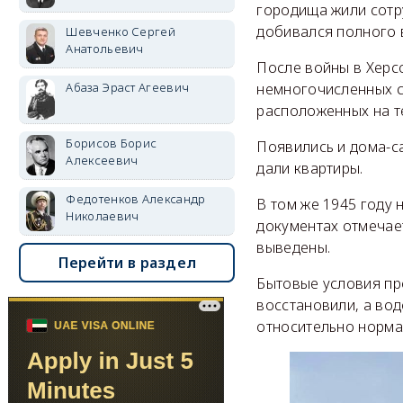
городища жили сотру
добивался полного 
Шевченко Сергей
Анатольевич
После войны в Херс
Абаза Эраст Агеевич
немногочисленных со
расположенных на т
Борисов Борис
Появились и дома-са
Алексеевич
дали квартиры.
Федотенков Александр
В том же 1945 году 
Николаевич
документах отмечае
выведены.
Перейти в раздел
Бытовые условия пр
восстановили, а во
относительно норма