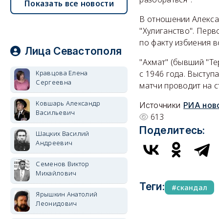
Показать все новости
В отношении Алекса
"Хулиганство". Перв
по факту избиения 
Лица Севастополя
"Ахмат" (бывший "Те
Кравцова Елена
с 1946 года. Выступ
Сергеевна
матчи проводит на с
Ковшарь Александр
Источники
РИА нов
Васильевич
613
Поделитесь:
Шацких Василий
Андреевич
Семенов Виктор
Михайлович
Теги:
скандал
Ярышкин Анатолий
Леонидович