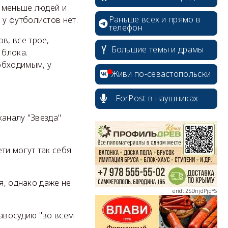
, меньше людей и
Раньше всех и прямо в
у футболистов нет.
телефон
в, все трое,
Большие темы и драмы
 блока.
обходимым, у
Живи по-севастопольски
ForPost в наушниках
каналу "Звезда"
erid: 2SDnjcrDNw6
ти могут так себя
я, однако даже не
erid: 2SDnjdPjgYS
равосудию "во всем