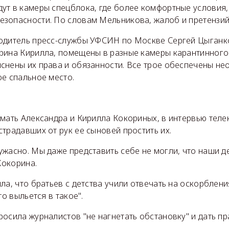
ут в камеры спецблока, где более комфортные условия
зопасности. По словам Мельникова, жалоб и претензий 
одитель пресс-службы УФСИН по Москве Сергей Цыганко
рина Кирилла, помещены в разные камеры карантинного
снены их права и обязанности. Все трое обеспечены не
е спальное место.
й
мать Александра и Кирилла Кокориных, в интервью теле
традавших от рук ее сыновей простить их.
жасно. Мы даже представить себе не могли, что наши де
Кокорина.
ла, что братьев с детства учили отвечать на оскорблени
то выльется в такое".
осила журналистов "не нагнетать обстановку" и дать п