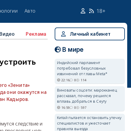
18+
нологии
Авто
Видео
Личный кабинет
Реклама
В мире
оустроить
Индийский парламент
потребовал безусловных
извинений от главы Meta*
22:16
0
114
его «Зенита»
Виноваты соцсети: марокканец
да они окажутся на
рассказал, почему решился
ан Кадыров.
вплавь добраться в Сеуту
16:59
0
597
Китай пытается остановить утечку
специалистов и ужесточает
ймутся следствие и
правила выезда
ие преследует цель