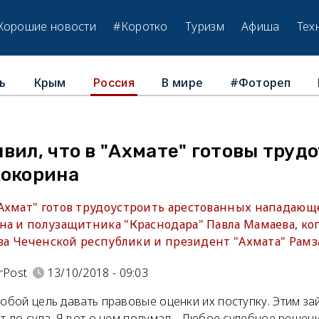
Хорошие новости
#Коротко
Туризм
Афиша
Тех
ь
Крым
В мире
#Фотореп
Россия
вил, что в "Ахмате" готовы труд
Кокорина
Ахмат" готов трудоустроить арестованных нападающ
на и полузащитника "Краснодара" Павла Мамаева, ког
ава Чеченской республики и президент "Ахмата" Рамз
rPost
13/10/2018 - 09:03
собой цель давать правовые оценки их поступку. Этим за
ёт до суда. Я вот о чем подумал... Любое судебное решен