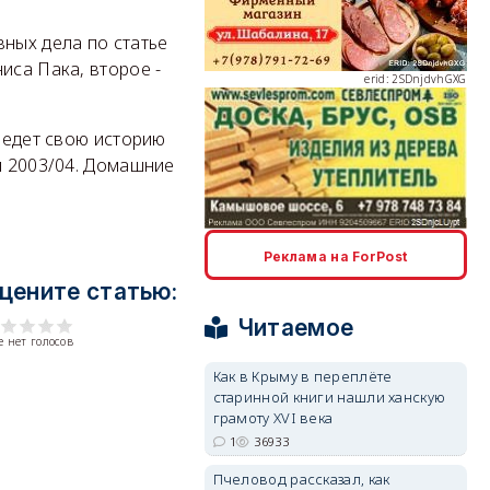
ных дела по статье
иса Пака, второе -
erid: 2SDnjdvhGXG
 Ведет свою историю
и 2003/04. Домашние
erid: 2SDnjcLUypt
Реклама на ForPost
цените статью:
Читаемое
 нет голосов
Как в Крыму в переплёте
старинной книги нашли ханскую
erid: 2SDnjcrDNw6
грамоту XVI века
1
36933
Пчеловод рассказал, как