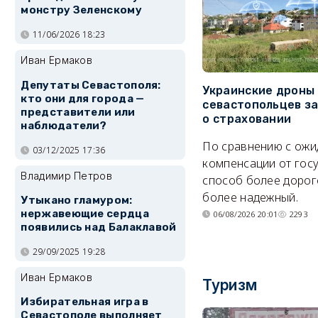
монстру Зеленскому
11/06/2026 18:23
Иван Ермаков
Депутаты Севастополя:
Украинские дроны
кто они для города —
севастопольцев з
представители или
о страховании
наблюдатели?
По сравнению с ож
03/12/2025 17:36
компенсации от гос
Владимир Петров
способ более дорого
более надежный.
Утыкано гламуром:
нержавеющие сердца
06/08/2026 20:01
2293
появились над Балаклавой
29/09/2025 19:28
Иван Ермаков
Туризм
Избирательная игра в
Севастополе выполняет