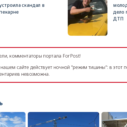
устроила скандал в
молод
пекарне
дело 
ДТП
ли, комментаторы портала ForPost!
на нашем сайте действует ночной "режим тишины": в этот 
ентариев невозможна.
ь