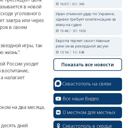
16:07
0
345
казывается в новой
исходе уголовного
Иран отменил удар по Украине,
однако требует компенсацию за
ёт завтра или через
атаку на судно
ыров в своем
15:46
3
1052
Европа теряет свои главные
звёздной игры, так
реки из-за рекордной засухи
ю жизнь".
13:16
1
638
ой России уходит
Показать все новости
 воспитание,
 а налагает
Севастополь на связи
Все наши Видео
оком на два месяца,
О местном для местных
 десять дней
Севастополь в сердце