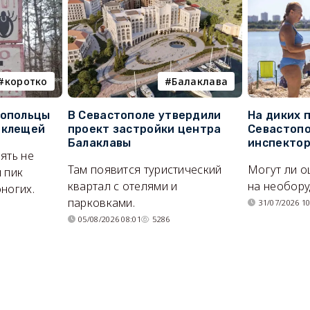
коротко
Балаклава
топольцы
В Севастополе утвердили
На диких 
 клещей
проект застройки центра
Севастопо
Балаклавы
инспекто
ять не
Там появится туристический
Могут ли о
 пик
квартал с отелями и
на необор
ногих.
парковками.
31/07/2026 10
05/08/2026 08:01
5286