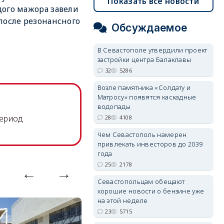
Показать все новости
ого мажора завели
после резонансного
Обсуждаемое
В Севастополе утвердили проект
застройки центра Балаклавы
32
5286
Возле памятника «Солдату и
Матросу» появятся каскадные
водопады
период
28
4108
Чем Севастополь намерен
привлекать инвесторов до 2039
года
25
2178
Севастопольцам обещают
хорошие новости о бензине уже
на этой неделе
23
5715