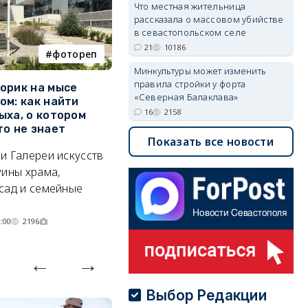
Что местная жительница
рассказала о массовом убийстве
в севастопольском селе
21
10186
фотореп
работа
Минкультуры может изменить
правила стройки у форта
орик на мысе
Где в Севастополе можно
М
«Северная Балаклава»
ом: как найти
заработать 100 тысяч в
и
16
2158
ыха, о котором
месяц
ф
то не знает
Б
Показать все новости
А где — несоизмеримо меньше.
и Галереи искусств
«
06/08/2026 10:02
3799
уины храма,
«
сад и семейные
пр
:00
2196
Выбор Редакции