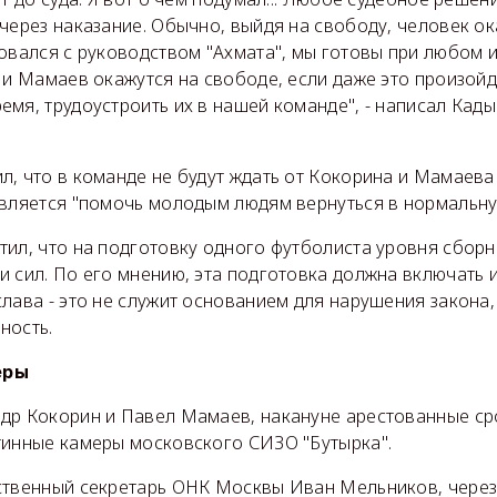
через наказание. Обычно, выйдя на свободу, человек о
товался с руководством "Ахмата", мы готовы при любом 
 и Мамаев окажутся на свободе, если даже это произойд
мя, трудоустроить их в нашей команде", - написал Кад
, что в команде не будут ждать от Кокорина и Мамаева 
является "помочь молодым людям вернуться в нормальну
тил, что на подготовку одного футболиста уровня сборн
 сил. По его мнению, эта подготовка должна включать и
лава - это не служит основанием для нарушения закона,
ность.
еры
др Кокорин и Павел Мамаев, накануне арестованные ср
тинные камеры московского СИЗО "Бутырка".
ственный секретарь ОНК Москвы Иван Мельников, через