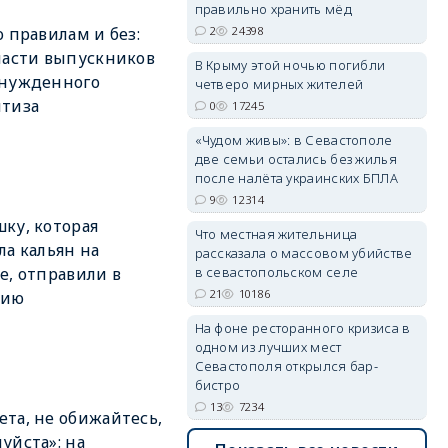
правильно хранить мёд
2
24398
о правилам и без:
пасти выпускников
erid: 2SDnjdPjgYS
В Крыму этой ночью погибли
ынужденного
четверо мирных жителей
птиза
0
17245
«Чудом живы»: в Севастополе
две семьи остались без жилья
после налёта украинских БПЛА
9
12314
erid: 2SDnjdvhGXG
ку, которая
Что местная жительница
ла кальян на
рассказала о массовом убийстве
в севастопольском селе
е, отправили в
21
10186
нию
На фоне ресторанного кризиса в
одном из лучших мест
Севастополя открылся бар-
бистро
13
7234
та, не обижайтесь,
уйста»: на