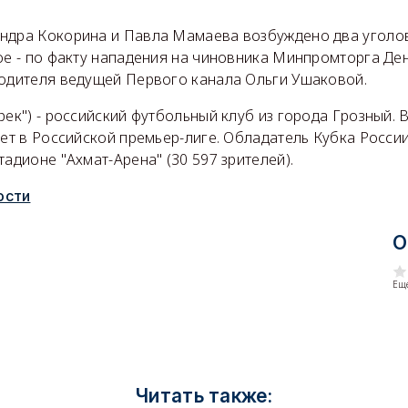
ндра Кокорина и Павла Мамаева возбуждено два уголов
ое - по факту нападения на чиновника Минпромторга Ден
водителя ведущей Первого канала Ольги Ушаковой.
рек") - российский футбольный клуб из города Грозный.
ает в Российской премьер-лиге. Обладатель Кубка Росси
тадионе "Ахмат-Арена" (30 597 зрителей).
ости
О
Еще
Читать также: