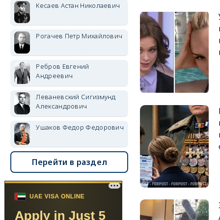
Кесаев Астан Николаевич
Рогачев Петр Михайлович
Ребров Евгений
Андреевич
Леваневский Сигизмунд
Александрович
Ушаков Федор Федорович
Перейти в раздел