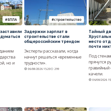
БПЛА
строительство
 заставили
Задержки зарплат в
Тайный дв
адуматься
строительстве стали
Хрустальн
общероссийским трендом
место отд
почти ник
иданием
Эксперты рассказали, когда
Под стенам
ударства
начнут решаться «временные
прячутся р
й, но и
трудности».
гравийный 
06/08/2026 15:20
299
качели.
06/08/2026 15