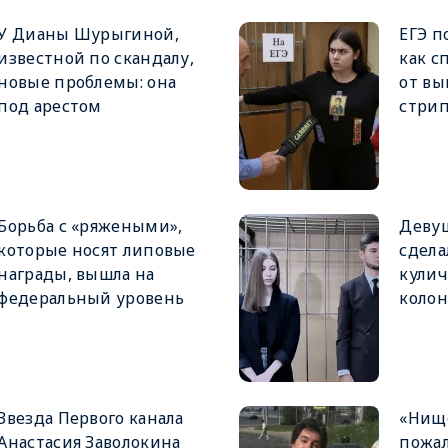
У Дианы Шурыгиной,
ЕГЭ п
известной по скандалу,
как с
новые проблемы: она
от в
под арестом
стри
Борьба с «ряжеными»,
Девуш
которые носят липовые
сдела
награды, вышла на
кулич
федеральный уровень
коло
Звезда Первого канала
«Нище
Анастасия Заволокина
пожал