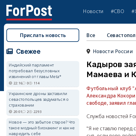
Новости
#СВО
#
Прислать новость
Все
Севастопол
Свежее
Новости России
Кадыров зая
Индийский парламент
потребовал безусловных
Мамаева‍ и 
извинений от главы Meta*
22:16
0
114
Футбольный клуб "
Украинские дроны заставили
Александра Кокори
севастопольцев задуматься о
свободе, заявил гл
страховании
20:01
2
2293
Служба новостей Fo
Новое — это забытое старое? Что
такое модный биохакинг и как не
"Я не ставлю перед 
навредить себе
суд, если дело дойд