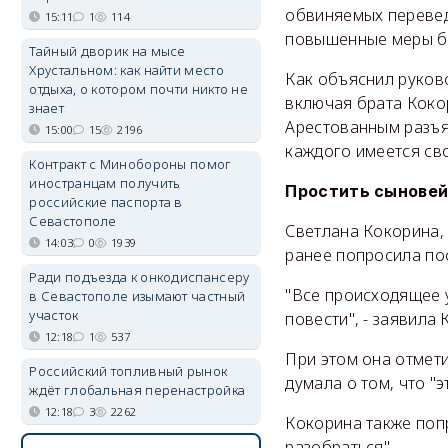
обвиняемых перевед
15:11
1
114
повышенные меры бе
Тайный дворик на мысе
Хрустальном: как найти место
Как объяснил руков
отдыха, о котором почти никто не
включая брата Коко
знает
Арестованным разъя
15:00
15
2196
каждого имеется сво
Контракт с Минобороны помог
иностранцам получить
Простить сынове
российские паспорта в
Севастополе
Светлана Кокорина, 
14:03
0
1939
ранее попросила пос
Ради подъезда к онкодиспансеру
"Все происходящее у
в Севастополе изымают частный
участок
повести", - заявила 
12:18
1
537
При этом она отмети
Российский топливный рынок
думала о том, что "э
ждёт глобальная перенастройка
12:18
3
2262
Кокорина также попр
разобраться".