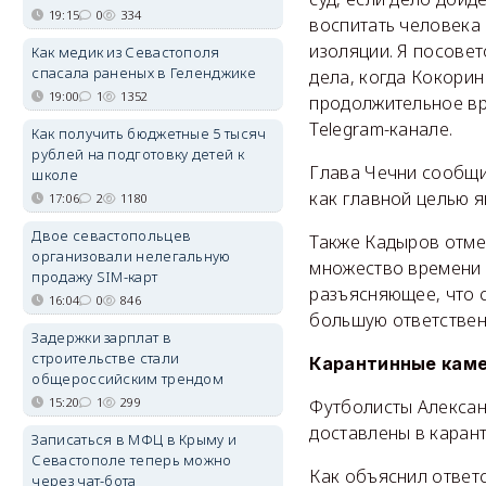
19:15
0
334
воспитать человека 
изоляции. Я посове
Как медик из Севастополя
спасала раненых в Геленджике
дела, когда Кокорин
19:00
1
1352
продолжительное вре
Telegram-канале.
Как получить бюджетные 5 тысяч
рублей на подготовку детей к
Глава Чечни сообщил
школе
как главной целью 
17:06
2
1180
Двое севастопольцев
Также Кадыров отме
организовали нелегальную
множество времени и
продажу SIM-карт
разъясняющее, что с
16:04
0
846
большую ответствен
Задержки зарплат в
строительстве стали
Карантинные кам
общероссийским трендом
15:20
1
299
Футболисты Алексан
доставлены в каран
Записаться в МФЦ в Крыму и
Севастополе теперь можно
Как объяснил ответ
через чат-бота