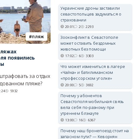
Украинские дроны заставили
севастопольцев задуматься о
страховании
20:01
2
2293
пляж
туризм
Зооконфликт в Севастополе
может оставить бездомных
животных без помощи
пляжах
Двух москвичей на
П
17:02
6
3303
ля появились
сапбордах унесло от берега
о
ры
Крыма на километр в море
б
Что может измениться в лагере
Е
«Чайка» и батилиманском
штрафовать за отдых
Спасатели благополучно
«профессорском уголке»
Н
удованном пляже?
вернули туристов обратно на
20:00
5
3692
де
сушу.
:24
5932
Почему у абонентов
29/07/2026 17:03
6380
Севастополя мобильная связь
вела себя по-разному при
утреннем блэкауте
13:00
16
6367
Почему наш бронепоезд стоит на
запасном пути? — Кеворкян