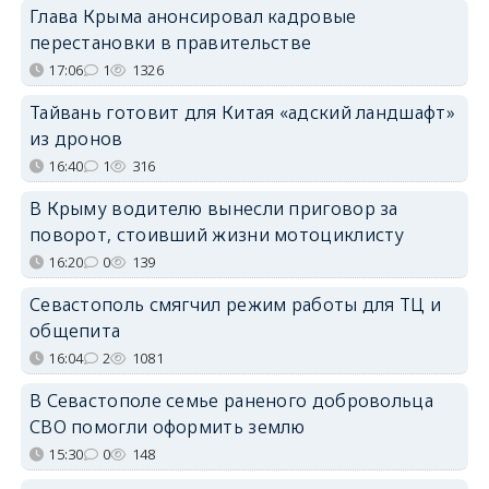
Глава Крыма анонсировал кадровые
перестановки в правительстве
17:06
1
1326
Тайвань готовит для Китая «адский ландшафт»
из дронов
16:40
1
316
В Крыму водителю вынесли приговор за
поворот, стоивший жизни мотоциклисту
16:20
0
139
Севастополь смягчил режим работы для ТЦ и
общепита
16:04
2
1081
В Севастополе семье раненого добровольца
СВО помогли оформить землю
15:30
0
148