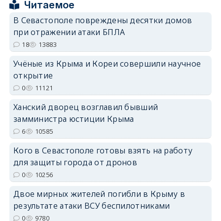
Читаемое
В Севастополе повреждены десятки домов
erid: 2SDnjcrDNw6
при отражении атаки БПЛА
18
13883
Учёные из Крыма и Кореи совершили научное
открытие
0
11121
erid: 2SDnjdPjgYS
Ханский дворец возглавил бывший
замминистра юстиции Крыма
6
10585
Кого в Севастополе готовы взять на работу
для защиты города от дронов
erid: 2SDnjdvhGXG
0
10256
Двое мирных жителей погибли в Крыму в
результате атаки ВСУ беспилотниками
0
9780