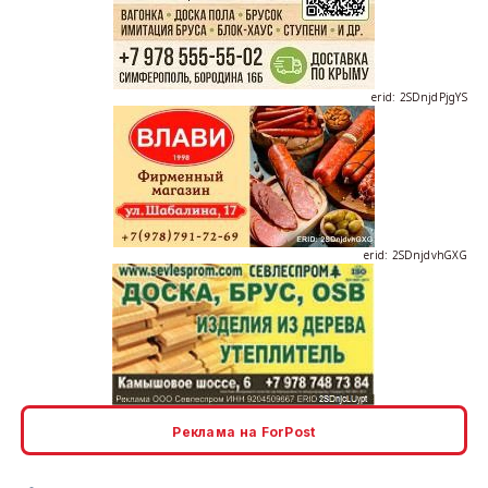
erid: 2SDnjdPjgYS
erid: 2SDnjdvhGXG
erid: 2SDnjcLUypt
Реклама на ForPost