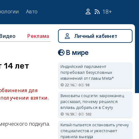
18+
нологии
Авто
Видео
Личный кабинет
Реклама
В мире
 14 лет
Индийский парламент
потребовал безусловных
извинений от главы Meta*
22:16
0
98
обвинения для
Виноваты соцсети: марокканец
 получении взятки.
рассказал, почему решился
вплавь добраться в Сеуту
16:59
0
592
мерческого подкупа.
Китай пытается остановить утечку
специалистов и ужесточает
правила выезда