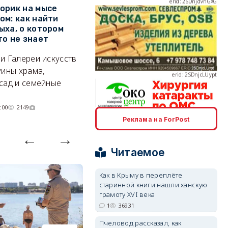
орик на мысе
Где в Севастополе можно
М
ом: как найти
заработать 100 тысяч в
и
ыха, о котором
месяц
ф
то не знает
Б
А где — несоизмеримо меньше.
erid: 2SDnjcLUypt
и Галереи искусств
«
06/08/2026 10:02
3762
уины храма,
«
сад и семейные
пр
:00
2149
Реклама на ForPost
erid: 2SDnjcrDNw6
Читаемое
Как в Крыму в переплёте
старинной книги нашли ханскую
грамоту XVI века
erid: 2SDnjdPjgYS
1
36931
Пчеловод рассказал, как