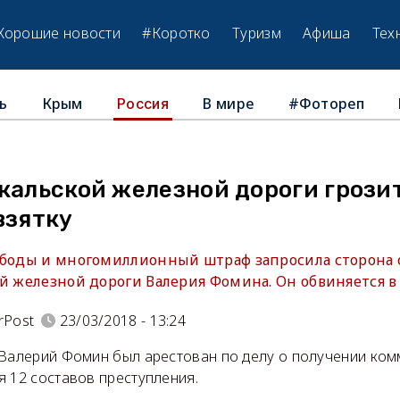
Хорошие новости
#Коротко
Туризм
Афиша
Тех
ь
Крым
В мире
#Фотореп
Россия
кальской железной дороги грозит
взятку
ободы и многомиллионный штраф запросила сторона 
й железной дороги Валерия Фомина. Он обвиняется в
rPost
23/03/2018 - 13:24
 Валерий Фомин был арестован по делу о получении ком
 12 составов преступления.