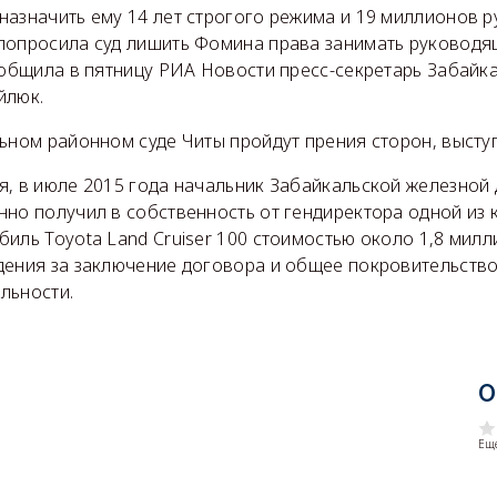
назначить ему 14 лет строгого режима и 19 миллионов р
попросила суд лишить Фомина права занимать руководя
ообщила в пятницу РИА Новости пресс-секретарь Забайк
йлюк.
ьном районном суде Читы пройдут прения сторон, выступ
я, в июле 2015 года начальник Забайкальской железной 
нно получил в собственность от гендиректора одной из
иль Toyota Land Cruiser 100 стоимостью около 1,8 милл
дения за заключение договора и общее покровительств
льности.
О
Еще