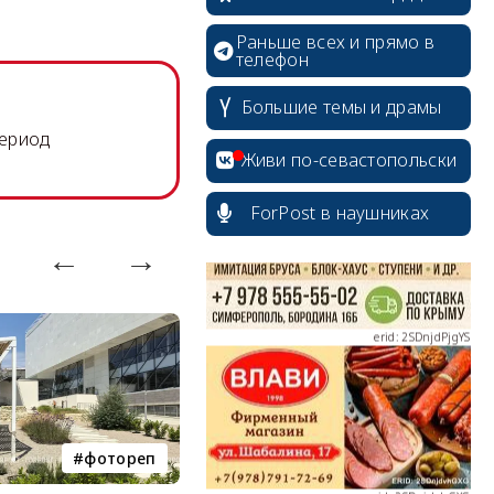
Раньше всех и прямо в
телефон
Большие темы и драмы
erid: 2SDnjcrDNw6
период
Живи по-севастопольски
ForPost в наушниках
erid: 2SDnjdPjgYS
erid: 2SDnjdvhGXG
фотореп
работа