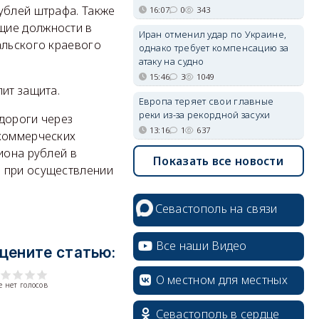
ублей штрафа. Также
16:07
0
343
щие должности в
Иран отменил удар по Украине,
альского краевого
однако требует компенсацию за
атаку на судно
15:46
3
1049
ит защита.
Европа теряет свои главные
реки из-за рекордной засухи
дороги через
13:16
1
637
 коммерческих
иона рублей в
Показать все новости
о при осуществлении
Севастополь на связи
Все наши Видео
цените статью:
О местном для местных
 нет голосов
Севастополь в сердце