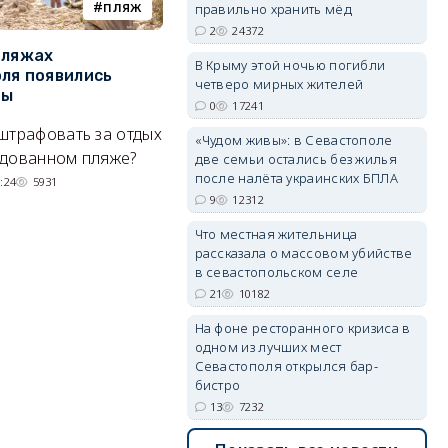
пляж
туризм
правильно хранить мёд
2
24372
пляжах
Двух москвичей на
П
В Крыму этой ночью погибли
ля появились
сапбордах унесло от берега
о
четверо мирных жителей
erid: 2SDnjdvhGXG
ры
Крыма на километр в море
б
0
17241
Е
штрафовать за отдых
Спасатели благополучно
«Чудом живы»: в Севастополе
Н
удованном пляже?
вернули туристов обратно на
две семьи остались без жилья
де
после налёта украинских БПЛА
сушу.
:24
5931
9
12312
29/07/2026 17:03
6380
Что местная жительница
рассказала о массовом убийстве
в севастопольском селе
21
10182
На фоне ресторанного кризиса в
одном из лучших мест
Севастополя открылся бар-
бистро
13
7232