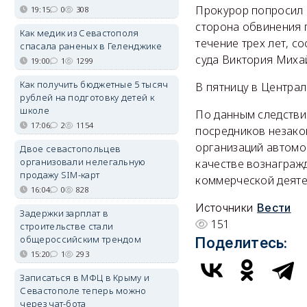
Прокурор попросил 
19:15
0
308
сторона обвинения 
Как медик из Севастополя
течение трех лет, с
спасала раненых в Геленджике
суда Виктория Миха
19:00
1
1299
Как получить бюджетные 5 тысяч
В пятницу в Централ
рублей на подготовку детей к
школе
По данным следстви
17:06
2
1154
посредников незако
организаций автомоб
Двое севастопольцев
организовали нелегальную
качестве вознаграж
продажу SIM-карт
коммерческой деяте
16:04
0
828
Источники
Вести
Задержки зарплат в
151
строительстве стали
общероссийским трендом
Поделитесь:
15:20
1
293
Записаться в МФЦ в Крыму и
Севастополе теперь можно
через чат-бота