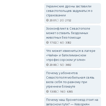
Украинские дроны заставили
севастопольцев задуматься о
страховании
20:01
2
2152
Зооконфликт в Севастополе
может оставить бездомных
животных без помощи
17:02
6
3302
Что может измениться в лагере
«Чайка» и батилиманском
«профессорском уголке»
20:00
5
3692
Почему у абонентов
Севастополя мобильная связь
вела себя по-разному при
утреннем блэкауте
13:00
16
6365
Почему наш бронепоезд стоит на
запасном пути? — Кеворкян