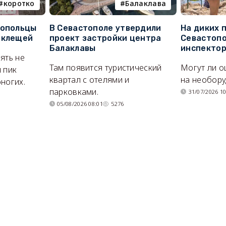
коротко
Балаклава
топольцы
В Севастополе утвердили
На диких 
 клещей
проект застройки центра
Севастопо
Балаклавы
инспекто
ять не
Там появится туристический
Могут ли о
 пик
квартал с отелями и
на необор
ногих.
парковками.
31/07/2026 10
05/08/2026 08:01
5276