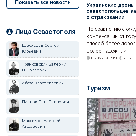
Показать все новости
Украинские дроны
севастопольцев з
о страховании
По сравнению с ож
Лица Севастополя
компенсации от гос
способ более дорого
Шеховцов Сергей
более надежный.
Юрьевич
06/08/2026 20:01
2152
Транковский Валерий
Николаевич
Абаза Эраст Агеевич
Туризм
Павлов Петр Павлович
Максимов Алексей
Андреевич