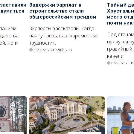
 заставили
Задержки зарплат в
Тайный дв
адуматься
строительстве стали
Хрустальн
общероссийским трендом
место отд
почти ник
иданием
Эксперты рассказали, когда
Под стенам
ударства
начнут решаться «временные
прячутся р
й, но и
трудности».
гравийный 
06/08/2026 15:20
293
качели.
06/08/2026 15