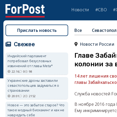
Новости
#СВО
#
Прислать новость
Все
Севастопол
Свежее
Новости России
Главе Забай
Индийский парламент
потребовал безусловных
колонии за 
извинений от главы Meta*
22:16
0
98
14 лет лишения св
Украинские дроны заставили
главы Забайкальско
севастопольцев задуматься о
страховании
Служба новостей Fo
20:01
2
2152
В ноябре 2016 года
Новое — это забытое старое? Что
такое модный биохакинг и как не
Ему инкриминируется
навредить себе