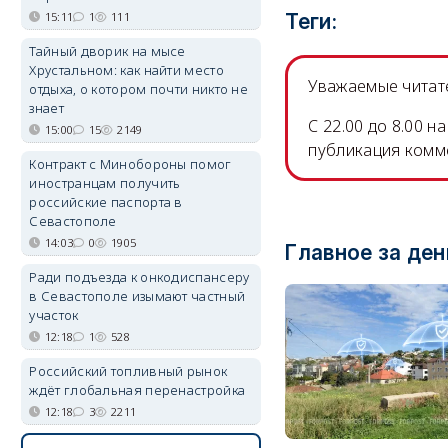
15:11
1
111
Теги:
Тайный дворик на мысе
Хрустальном: как найти место
Уважаемые читате
отдыха, о котором почти никто не
знает
C 22.00 до 8.00 
15:00
15
2149
публикация комм
Контракт с Минобороны помог
иностранцам получить
российские паспорта в
Севастополе
14:03
0
1905
Главное за ден
Ради подъезда к онкодиспансеру
в Севастополе изымают частный
участок
12:18
1
528
Российский топливный рынок
ждёт глобальная перенастройка
12:18
3
2211