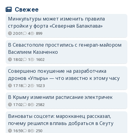
Свежее
Минкультуры может изменить правила
стройки у форта «Северная Балаклава»
20:01
4
899
В Севастополе простились с генерал-майором
Василием Казаченко
18:02
1
1602
Совершено покушение на разработчика
дронов «Упырь» — что известно к этому часу
17:18
2
1023
В Крыму изменили расписание электричек
17:02
0
2582
Виноваты соцсети: марокканец рассказал,
почему решился вплавь добраться в Сеуту
16:59
0
250