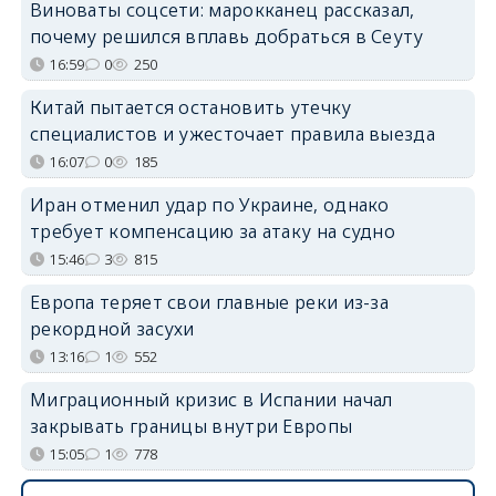
Виноваты соцсети: марокканец рассказал,
почему решился вплавь добраться в Сеуту
16:59
0
250
Китай пытается остановить утечку
специалистов и ужесточает правила выезда
16:07
0
185
Иран отменил удар по Украине, однако
требует компенсацию за атаку на судно
15:46
3
815
Европа теряет свои главные реки из-за
рекордной засухи
13:16
1
552
Миграционный кризис в Испании начал
закрывать границы внутри Европы
15:05
1
778