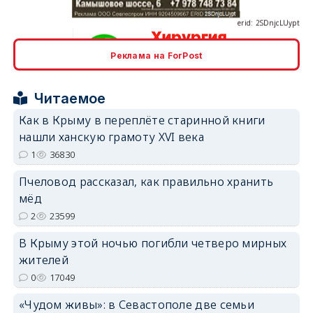
Реклама на ForPost
erid: 2SDnjcrDNw6
Читаемое
Как в Крыму в переплёте старинной книги
нашли ханскую грамоту XVI века
1
36830
Пчеловод рассказал, как правильно хранить
erid: 2SDnjdPjgYS
мёд
2
23599
В Крыму этой ночью погибли четверо мирных
жителей
0
17049
erid: 2SDnjdvhGXG
«Чудом живы»: в Севастополе две семьи