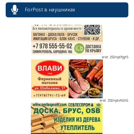
ForPost в наушниках
erid: 2SDnjdPjgYS
erid: 2SDnjdvhGXG
erid: 2SDnjcLUypt