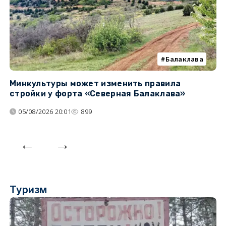
Балаклава
Минкультуры может изменить правила
С
стройки у форта «Северная Балаклава»
д
05/08/2026 20:01
899
Туризм