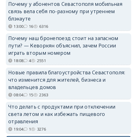
Почему у абонентов Севастополя мобильная
связь вела себя по-разному при утреннем
блэкауте
13:00
16
6316
Почему наш бронепоезд стоит на запасном
пути? — Кеворкян объяснил, зачем России
играть вторым номером
18:08
4
2551
Новые правила благоустройства Севастополя:
что изменится для жителей, бизнеса и
владельцев домов
08:04
15
2363
Что делать с продуктами при отключении
света летом и как избежать пищевого
отравления
19:04
1
3276