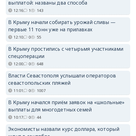
выплатой: названы два способа
12:16
1
143
В Крыму начали собирать урожай сливы —
первые 11 тонн уже на прилавках
12:10
0
55
В Крыму простились с четырьмя участниками
спецоперации
12:00
0
648
Власти Севастополя услышали операторов
севастопольских пляжей
11:01
0
1007
В Крыму начался приём заявок на «школьные»
выплаты для многодетных семей
10:17
0
44
Экономисты назвали курс доллара, который