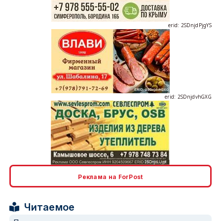
erid: 2SDnjdPjgYS
erid: 2SDnjdvhGXG
erid: 2SDnjcLUypt
Реклама на ForPost
Читаемое
erid: 2SDnjcrDNw6