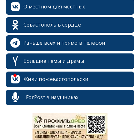
О местном для местных
Севастополь в сердце
Раньше всех и прямо в телефон
Большие темы и драмы
Живи по-севастопольски
erid: 2SDnjcrDNw6
ForPost в наушниках