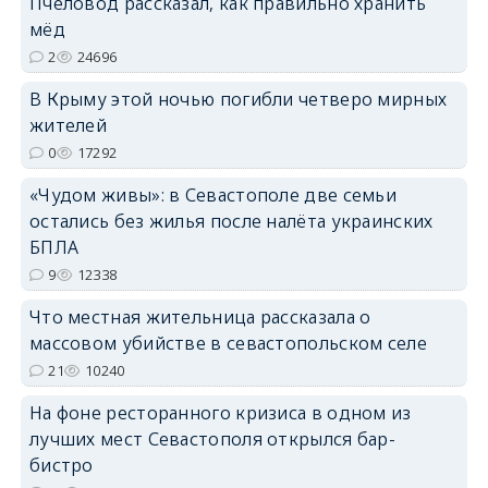
Пчеловод рассказал, как правильно хранить
мёд
2
24696
В Крыму этой ночью погибли четверо мирных
жителей
erid: 2SDnjdPjgYS
0
17292
«Чудом живы»: в Севастополе две семьи
остались без жилья после налёта украинских
БПЛА
9
12338
erid: 2SDnjdvhGXG
Что местная жительница рассказала о
массовом убийстве в севастопольском селе
21
10240
На фоне ресторанного кризиса в одном из
лучших мест Севастополя открылся бар-
бистро