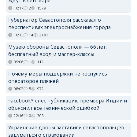
ждут в сентябре
10:17
2
1579
Губернатор Севастополя рассказал о
перспективах электроснабжения города
10:13
14
2181
Музею обороны Севастополя — 66 лет:
бесплатный вход и мастер-классы
09:06
1
112
Почему меры поддержки не коснулись
операторов пляжей
08:02
5
972
Facebook* снёс публикацию премьера Индии и
объяснил всё технической ошибкой
22:16
0
303
Украинские дроны заставили севастопольцев
задуматься о страховании