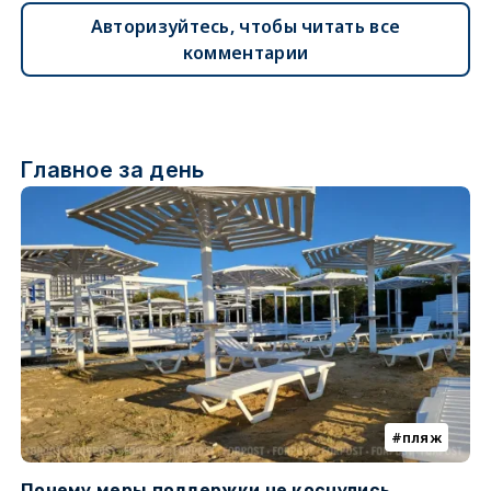
Авторизуйтесь, чтобы читать все
комментарии
Главное за день
пляж
Почему меры поддержки не коснулись
У