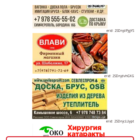
erid: 2SDnjdPjgYS
erid: 2SDnjdvhGXG
erid: 2SDnjcLUypt