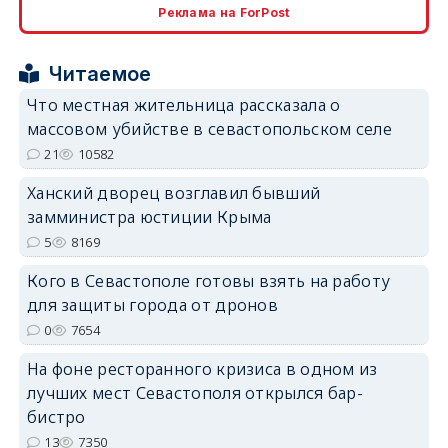
Реклама на ForPost
erid: 2SDnjcrDNw6
Читаемое
Что местная жительница рассказала о
массовом убийстве в севастопольском селе
21
10582
erid: 2SDnjdPjgYS
Ханский дворец возглавил бывший
замминистра юстиции Крыма
5
8169
Кого в Севастополе готовы взять на работу
для защиты города от дронов
erid: 2SDnjdvhGXG
0
7654
На фоне ресторанного кризиса в одном из
лучших мест Севастополя открылся бар-
бистро
13
7350