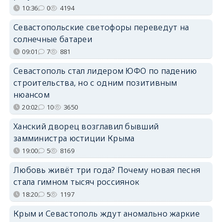
10:36
0
4194
Севастопольские светофоры переведут на
солнечные батареи
09:01
7
881
Севастополь стал лидером ЮФО по падению
строительства, но с одним позитивным
нюансом
20:02
10
3650
Ханский дворец возглавил бывший
замминистра юстиции Крыма
19:00
5
8169
Любовь живёт три года? Почему новая песня
стала гимном тысяч россиянок
18:20
5
1197
Крым и Севастополь ждут аномально жаркие