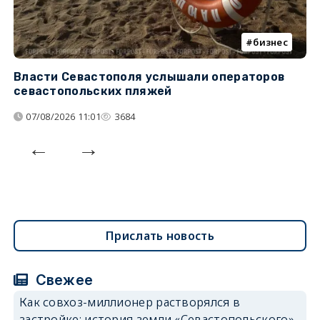
бизнес
Власти Севастополя услышали операторов
П
севастопольских пляжей
о
07/08/2026 11:01
3684
Прислать новость
Свежее
Как совхоз-миллионер растворялся в
застройке: история земли «Севастопольского»