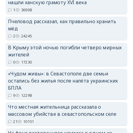
нашли ханскую грамоту XVI века
1
36908
erid: 2SDnjdPjgYS
Пчеловод рассказал, как правильно хранить
мёд
2
24245
В Крыму этой ночью погибли четверо мирных
жителей
erid: 2SDnjdvhGXG
0
17230
«Чудом живы»: в Севастополе две семьи
остались без жилья после налёта украинских
БПЛА
9
12298
Что местная жительница рассказала о
массовом убийстве в севастопольском селе
21
10151
На фоне ресторанного кризиса в одном из