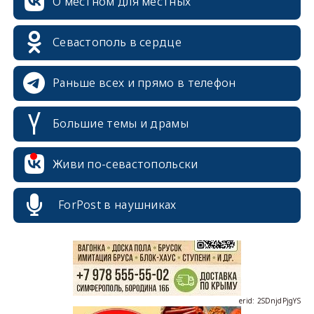
О местном для местных
Севастополь в сердце
Раньше всех и прямо в телефон
Большие темы и драмы
erid: 2SDnjcrDNw6
Живи по-севастопольски
ForPost в наушниках
erid: 2SDnjdPjgYS