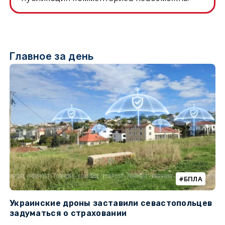
Главное за день
БПЛА
Украинские дроны заставили севастопольцев
З
задуматься о страховании
о