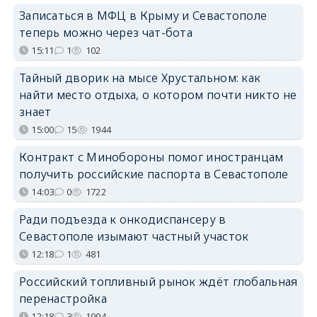
Записаться в МФЦ в Крыму и Севастополе
теперь можно через чат-бота
15:11
1
102
Тайный дворик на мысе Хрустальном: как
найти место отдыха, о котором почти никто не
знает
15:00
15
1944
Контракт с Минобороны помог иностранцам
получить российские паспорта в Севастополе
14:03
0
1722
Ради подъезда к онкодиспансеру в
Севастополе изымают частный участок
12:18
1
481
Российский топливный рынок ждёт глобальная
перенастройка
12:18
3
1994