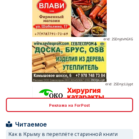
erid: 2SDnjdvhGXG
erid: 2SDnjcLUypt
Реклама на ForPost
erid: 2SDnjcrDNw6
Читаемое
Как в Крыму в переплёте старинной книги