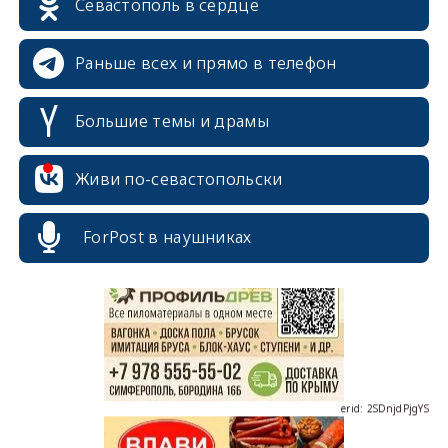
Севастополь в сердце
Раньше всех и прямо в телефон
Большие темы и драмы
Живи по-севастопольски
erid: 2SDnjcrDNw6
ForPost в наушниках
erid: 2SDnjdPjgYS