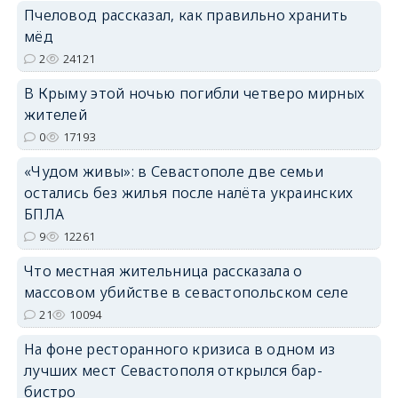
Пчеловод рассказал, как правильно хранить
erid: 2SDnjdPjgYS
мёд
2
24121
В Крыму этой ночью погибли четверо мирных
жителей
0
17193
erid: 2SDnjdvhGXG
«Чудом живы»: в Севастополе две семьи
остались без жилья после налёта украинских
БПЛА
9
12261
Что местная жительница рассказала о
массовом убийстве в севастопольском селе
21
10094
На фоне ресторанного кризиса в одном из
лучших мест Севастополя открылся бар-
бистро