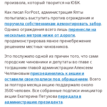
произвола, который творится на ЮБК.
Как писал ForPost, администрация Ялты
попыталась выступить против ограждения и
поручила собственникам демонтировать забор
.
Однако ограждения всего лишь
перенесли на
несколько метров ниже от дороги
,
продемонстрировав явное пренебрежение
решением местных чиновников.
Это послужило одной из причин того, что сами
городские чиновники и депутаты во главе с
тогдашним главой администрации Алексеем
Челпановым
присоединились к акции и
оставили свои подписи под обращением
. Всего
за полтора месяца акцию поддержало около
3500 человек. Все собранные подписи инициатор
акции Екатерина Петухова
передала в
администрацию президента
.