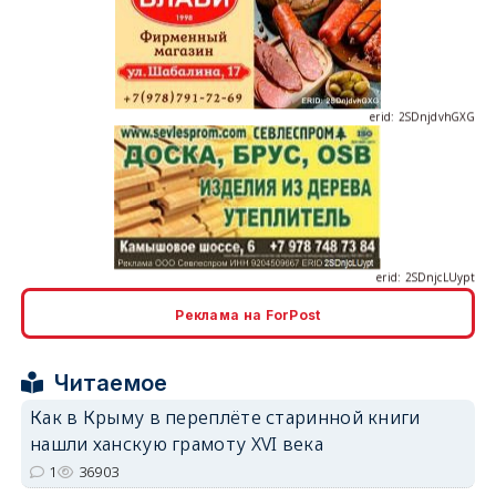
erid: 2SDnjdvhGXG
erid: 2SDnjcLUypt
Реклама на ForPost
erid: 2SDnjcrDNw6
Читаемое
Как в Крыму в переплёте старинной книги
нашли ханскую грамоту XVI века
1
36903