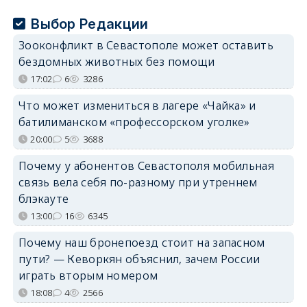
Выбор Редакции
Зооконфликт в Севастополе может оставить
бездомных животных без помощи
17:02
6
3286
Что может измениться в лагере «Чайка» и
батилиманском «профессорском уголке»
20:00
5
3688
Почему у абонентов Севастополя мобильная
связь вела себя по-разному при утреннем
блэкауте
13:00
16
6345
Почему наш бронепоезд стоит на запасном
пути? — Кеворкян объяснил, зачем России
играть вторым номером
18:08
4
2566