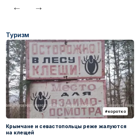
Туризм
коротко
Крымчане и севастопольцы реже жалуются
В
на клещей
ц