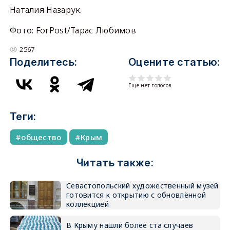
Наталия Назарук.
Фото: ForPost/Тарас Любимов
2567
Поделитесь:
Оцените статью:
Еще нет голосов
Теги:
общество
Крым
Читать также:
Севастопольский художественный музей
готовится к открытию с обновлённой
коллекцией
В Крыму нашли более ста случаев