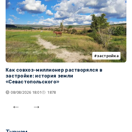
застройка
Как совхоз-миллионер растворялся в
К
застройке: история земли
н
«Севастопольского»
п
08/08/2026 18:01
1878
Туризм