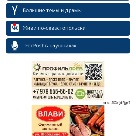
Большие темы и драмы
Живи по-севастопольски
ForPost в наушниках
erid: 2SDnjcrDNw6
erid: 2SDnjdPjgYS