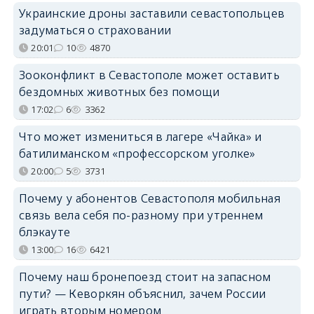
Украинские дроны заставили севастопольцев
задуматься о страховании
20:01
10
4870
Зооконфликт в Севастополе может оставить
бездомных животных без помощи
17:02
6
3362
Что может измениться в лагере «Чайка» и
батилиманском «профессорском уголке»
20:00
5
3731
Почему у абонентов Севастополя мобильная
связь вела себя по-разному при утреннем
блэкауте
13:00
16
6421
Почему наш бронепоезд стоит на запасном
пути? — Кеворкян объяснил, зачем России
играть вторым номером