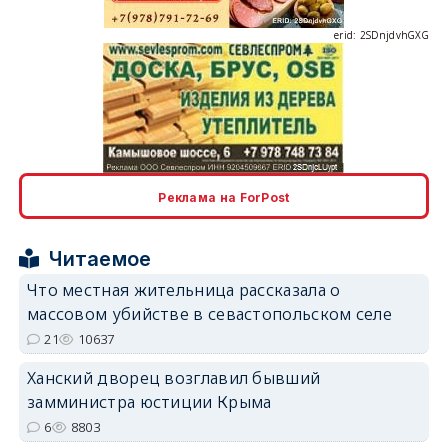
erid: 2SDnjdvhGXG
erid: 2SDnjcLUypt
Реклама на ForPost
Читаемое
Что местная жительница рассказала о
массовом убийстве в севастопольском селе
erid: 2SDnjcrDNw6
21
10637
Ханский дворец возглавил бывший
замминистра юстиции Крыма
6
8803