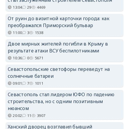
13:04
29
4469
От руин до визитной карточки города: как
преображался Приморский бульвар
11:00
3
1538
Двое мирных жителей погибли в Крыму в
результате атаки ВСУ беспилотниками
10:36
0
5671
Севастопольские светофоры переведут на
солнечные батареи
09:01
7
1011
Севастополь стал лидером ЮФО по падению
строительства, но с одним позитивным
нюансом
20:02
11
3907
Ханский дворец возглавил бывший