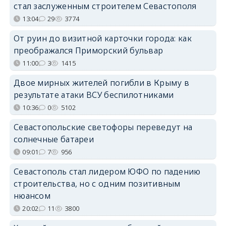
стал заслуженным строителем Севастополя
13:04
29
3774
От руин до визитной карточки города: как
преображался Приморский бульвар
11:00
3
1415
Двое мирных жителей погибли в Крыму в
результате атаки ВСУ беспилотниками
10:36
0
5102
Севастопольские светофоры переведут на
солнечные батареи
09:01
7
956
Севастополь стал лидером ЮФО по падению
строительства, но с одним позитивным
нюансом
20:02
11
3800