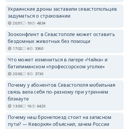
Украинские дроны заставили севастопольцев
задуматься о страховании
20:01
10
4834
Зооконфликт в Севастополе может оставить
бездомных животных без помощи
17:02
6
3360
Что может измениться в лагере «Чайка» и
батилиманском «профессорском уголке»
20:00
5
3730
Почему у абонентов Севастополя мобильная
связь вела себя по-разному при утреннем
блэкауте
13:00
16
6420
Почему наш бронепоезд стоит на запасном
пути? — Кеворкян объяснил, зачем России