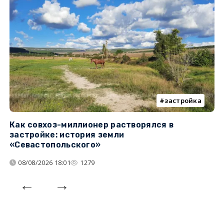
застройка
Как совхоз-миллионер растворялся в
К
застройке: история земли
н
«Севастопольского»
п
08/08/2026 18:01
1279