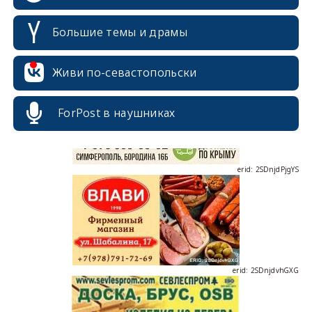
Большие темы и драмы
erid: 2SDnjcrDNw6
Живи по-севастопольски
ForPost в наушниках
erid: 2SDnjdPjgYS
erid: 2SDnjdvhGXG