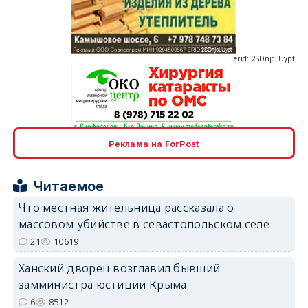
erid: 2SDnjcLUypt
erid: 2SDnjcrDNw6
Реклама на ForPost
Читаемое
Что местная жительница рассказала о
массовом убийстве в севастопольском селе
erid: 2SDnjdPjgYS
21
10619
Ханский дворец возглавил бывший
замминистра юстиции Крыма
6
8512