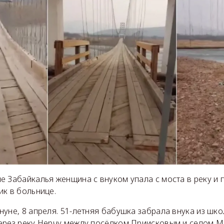
 Забайкалья женщина с внуком упала с моста в реку и 
ик в больнице.
уне, 8 апреля. 51-летняя бабушка забрала внука из шко
ерез реку Нерчу между посёлком Приисковым и селом М