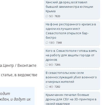
Ханский дворец возглавил
бывший замминистра юстиции
Крыма
5
7820
На фоне ресторанного кризиса в
erid: 2SDnjdvhGXG
одном из лучших мест
Севастополя открылся бар-
бистро
13
7348
Кого в Севастополе готовы взять
на работу для защиты города от
дронов
а.Центр / Вконтакте
0
7286
В севастопольском селе
 статье, в ведомстве
военнослужащий убил военного
и мирных жителей
4
7282
ходит
Крымчанин печатал боевые
дан, и дадут их
дроны для СБУ на 3D-принтере в
своей квартире
.