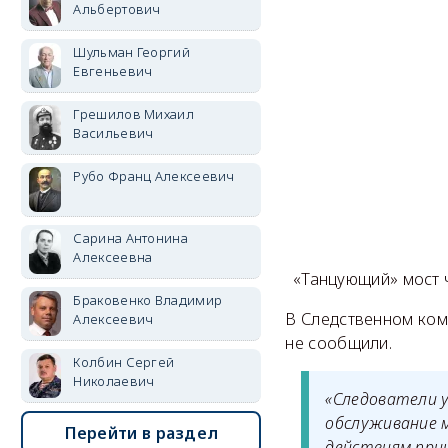
Альбертович
Шульман Георгий
Евгеньевич
Грешилов Михаил
Васильевич
Рубо Франц Алексеевич
Сарина Антонина
Алексеевна
«Танцующий» мост ч
Браковенко Владимир
В Следственном ком
Алексеевич
не сообщили.
Колбин Сергей
Николаевич
«Следователи 
обслуживание 
Перейти в раздел
действиям прин