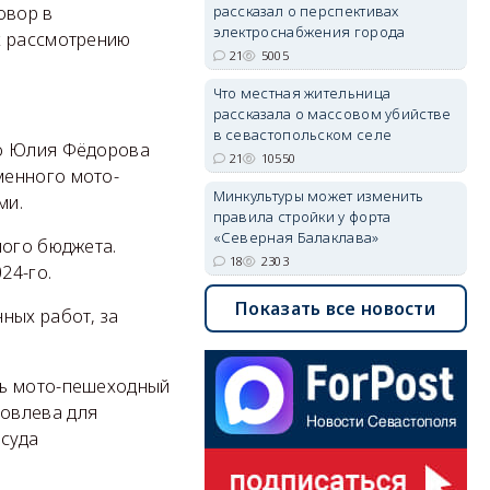
овор в
рассказал о перспективах
электроснабжения города
х рассмотрению
21
5005
Что местная жительница
рассказала о массовом убийстве
в севастопольском селе
го Юлия Фёдорова
21
10550
менного мото-
Минкультуры может изменить
ми.
правила стройки у форта
«Северная Балаклава»
ного бюджета.
18
2303
24-го.
Показать все новости
ных работ, за
ть мото-пешеходный
ковлева для
суда