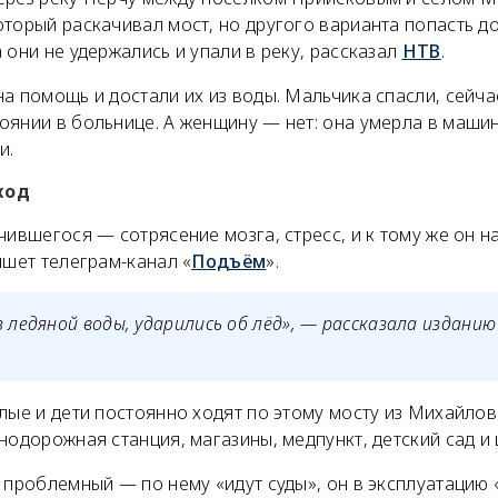
торый раскачивал мост, но другого варианта попасть до
 они не удержались и упали в реку, рассказал
НТВ
.
а помощь и достали их из воды. Мальчика спасли, сейча
оянии в больнице. А женщину — нет: она умерла в маши
и.
ход
чившегося — сотрясение мозга, стресс, и к тому же он на
ишет телеграм-канал «
Подъём
».
з ледяной воды, ударились об лёд», — рассказала издани
лые и дети постоянно ходят по этому мосту из Михайлов
нодорожная станция, магазины, медпункт, детский сад и
 проблемный — по нему «идут суды», он в эксплуатацию 