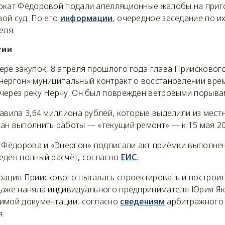
окат Фёдоровой подали апелляционные жалобы на приг
ой суд. По его
информации
, очередное заседание по и
еля.
тии
ере закупок, 8 апреля прошлого года глава Приисково
нергон» муниципальный контракт о восстановлении вре
через реку Нерчу. Он был повреждён ветровыми порыва
авила 3,64 миллиона рублей, которые выделили из мест
ан выполнить работы — «текущий ремонт» — к 15 мая 20
а Фёдорова и «Энергон» подписали акт приёмки выполнен
едён полный расчёт, согласно
ЕИС
.
рация Приискового пыталась спроектировать и построи
даже наняла индивидуального предпринимателя Юрия Я
имой документации, согласно
сведениям
арбитражного 
.