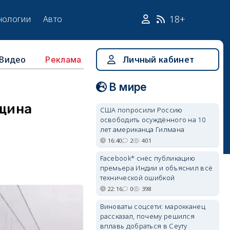
18+
нологии
Авто
Видео
Личный кабинет
Реклама
В мире
нщина
США попросили Россию
освободить осуждённого на 10
лет американца Гилмана
16:40
2
401
Facebook* снёс публикацию
премьера Индии и объяснил всё
технической ошибкой
22:16
0
398
Виноваты соцсети: марокканец
рассказал, почему решился
вплавь добраться в Сеуту