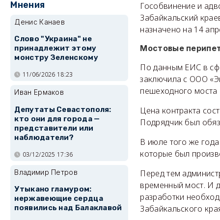
Мнения
Гособвинение и адв
Забайкальский краев
Денис Канаев
назначено на 14 апр
Слово "Украина" не
Мостовые перипе
принадлежит этому
монстру Зеленскому
По данным ЕИС в сф
11/06/2026 18:23
заключила с ООО «Э
пешеходного моста 
Иван Ермаков
Депутаты Севастополя:
Цена контракта сост
кто они для города —
Подрядчик был обяз
представители или
наблюдатели?
В июле того же год
которые был произв
03/12/2025 17:36
Владимир Петров
Перед тем админист
временный мост. И 
Утыкано гламуром:
разработки необход
нержавеющие сердца
Забайкальского края
появились над Балаклавой