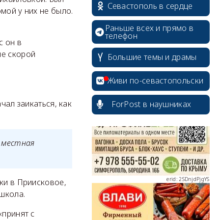
Севастополь в сердце
мой у них не было.
Раньше всех и прямо в
телефон
с он в
не скорой
Большие темы и драмы
erid: 2SDnjcrDNw6
Живи по-севастопольски
чал заикаться, как
ForPost в наушниках
ю местная
erid: 2SDnjdPjgYS
ки в Приисковое,
 школа.
«принят с
erid: 2SDnjdvhGXG