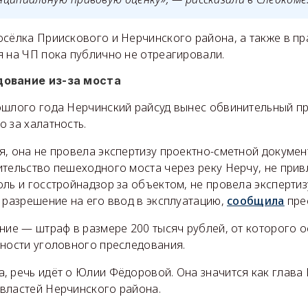
осёлка Приискового и Нерчинского района, а также в пр
я на ЧП пока публично не отреагировали.
дование из-за моста
ошлого года Нерчинский райсуд вынес обвинительный п
 за халатность.
, она не провела экспертизу проектно-сметной докумен
ительство пешеходного моста через реку Нерчу, не при
ль и госстройнадзор за объектом, не провела эксперти
 разрешение на его ввод в эксплуатацию,
сообщила
прес
ние — штраф в размере 200 тысяч рублей, от которого о
вности уголовного преследования.
, речь идёт о Юлии Фёдоровой. Она значится как глава
властей Нерчинского района.