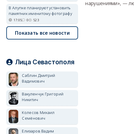
нарушениями», — лю
В Алупке планируют установить
памятник именитому фотографу
17:05
0
523
Показать все новости
Лица Севастополя
Саблин Дмитрий
Вадимович
Вакуленчук Григорий
Никитич
Колесов Михаил
Семёнович
Елизаров Вадим