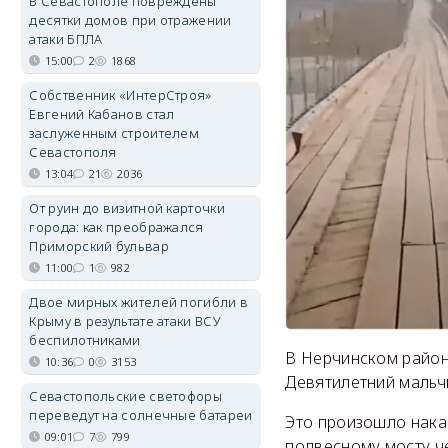
В Севастополе повреждены
десятки домов при отражении
атаки БПЛА
15:00
2
1868
Собственник «ИнтерСтроя»
Евгений Кабанов стал
заслуженным строителем
Севастополя
13:04
21
2036
От руин до визитной карточки
города: как преображался
Приморский бульвар
11:00
1
982
Двое мирных жителей погибли в
Крыму в результате атаки ВСУ
беспилотниками
В Нерчинском районе
10:36
0
3153
Девятилетний мальч
Севастопольские светофоры
переведут на солнечные батареи
Это произошло накан
09:01
7
799
подвесному мосту ч