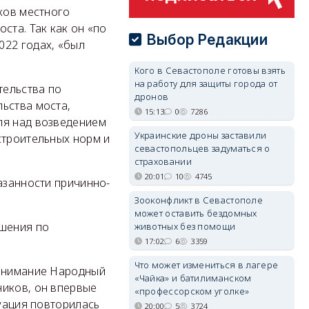
ков местного
ста. Так как он «по
Выбор Редакции
022 годах, «был
Кого в Севастополе готовы взять
на работу для защиты города от
тельства по
дронов
ьства моста,
15:13
0
7286
ля над возведением
Украинские дроны заставили
строительных норм и
севастопольцев задуматься о
страховании
20:01
10
4745
азанности причинно-
Зооконфликт в Севастополе
может оставить бездомных
ешения по
животных без помощи
17:02
6
3359
Что может измениться в лагере
 внимание Народный
«Чайка» и батилиманском
иков, он впервые
«профессорском уголке»
туация повторилась
20:00
5
3724