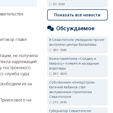
2
6520
авительстве
Показать все новости
Обсуждаемое
риговор главе
В Севастополе утвердили проект
застройки центра Балаклавы
32
5549
тации, не получила
Возле памятника «Солдату и
влекла надлежащий
Матросу» появятся каскадные
зу построенного
водопады
с-служба суда.
29
4224
Собственник «ИнтерСтроя»
свободили из-за
Евгений Кабанов стал
заслуженным строителем
Севастополя
 Приискового на
21
2036
Губернатор Севастополя