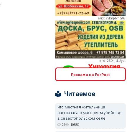
.
erid: 2SDnjcLUypt
Реклама на ForPost
erid: 2SDnjcrDNw6
Читаемое
Что местная жительница
рассказала о массовом убийстве
в севастопольском селе
erid: 2SDnjdPjgYS
21
10550