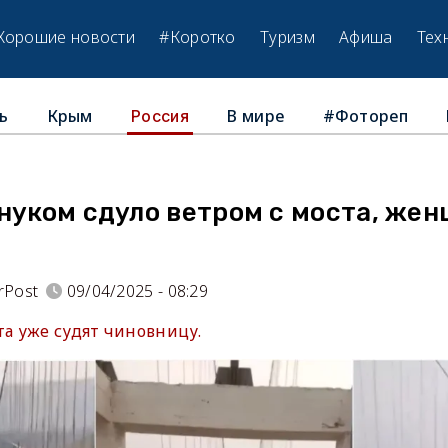
Хорошие новости
#Коротко
Туризм
Афиша
Тех
ь
Крым
В мире
#Фотореп
Россия
нуком сдуло ветром с моста, же
rPost
09/04/2025 - 08:29
та уже судят чиновницу.