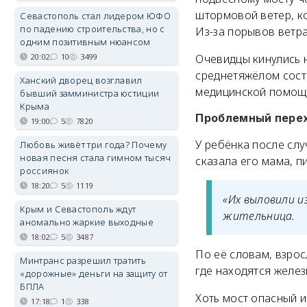
штормовой ветер, ко
Севастополь стал лидером ЮФО
по падению строительства, но с
Из-за порывов ветра
одним позитивным нюансом
Очевидцы кинулись н
20:02
10
3499
среднетяжёлом сост
Ханский дворец возглавил
медицинской помощ
бывший замминистра юстиции
Крыма
Проблемный пере
19:00
5
7820
У ребёнка после слу
Любовь живёт три года? Почему
новая песня стала гимном тысяч
сказала его мама, п
россиянок
18:20
5
1119
«Их выловили и
Крым и Севастополь ждут
жительница.
аномально жаркие выходные
18:02
5
3487
По её словам, взрос
Минтранс разрешил тратить
где находятся желез
«дорожные» деньги на защиту от
БПЛА
Хоть мост опасный и
17:18
1
338