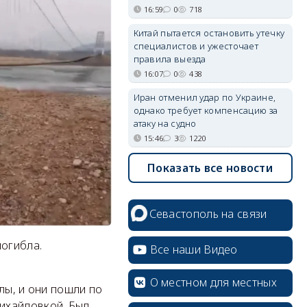
16:59
0
718
Китай пытается остановить утечку
специалистов и ужесточает
правила выезда
16:07
0
438
Иран отменил удар по Украине,
однако требует компенсацию за
атаку на судно
15:46
3
1220
Показать все новости
Севастополь на связи
погибла.
Все наши Видео
О местном для местных
лы, и они пошли по
ихайловкой. Был