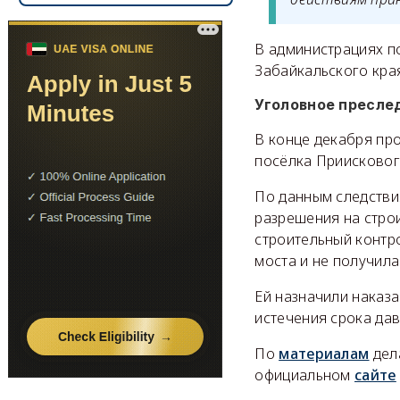
В администрациях п
Забайкальского кра
Уголовное пресле
В конце декабря пр
посёлка Приискового
По данным следствия
разрешения на стро
строительный контро
моста и не получила
Ей назначили наказа
истечения срока да
По
материалам
дела
официальном
сайте