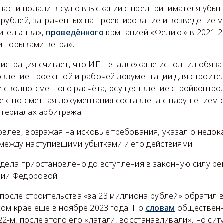
ласти подали в суд о взыскании с предпринимателя убыт
рублей, затраченных на проектирование и возведение мо
ительства»,
проведённого
компанией «Феликс» в 2021-2
 порывами ветра».
истрация считает, что ИП ненадлежаще исполнил обяза
овление проектной и рабочей документации для строител
и сводно-сметного расчёта, осуществление стройконтро
оектно-сметная документация составлена с нарушением 
атериалах арбитража.
овлев, возражая на исковые требования, указал о недок
 между наступившими убытками и его действиями.
 дела приостановлено до вступления в законную силу р
лии Фёдоровой.
 после строительства «за 23 миллиона рублей» обратил
ком крае ещё в ноябре 2023 года. По
словам
общественн
2-м, после этого его «латали, восстанавливали», но си