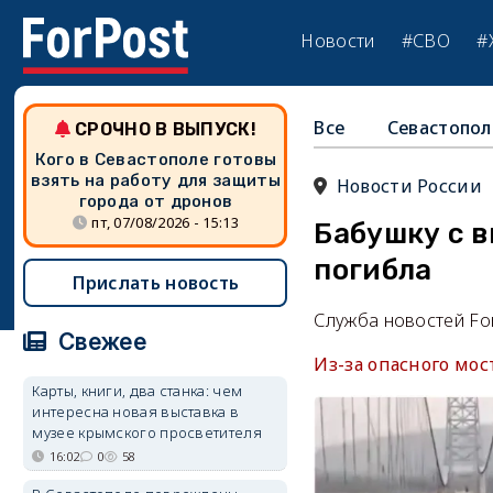
Новости
#СВО
#
Все
Севастопол
СРОЧНО В ВЫПУСК!
Кого в Севастополе готовы
взять на работу для защиты
Новости России
города от дронов
пт, 07/08/2026 - 15:13
Бабушку с в
погибла
Прислать новость
Служба новостей Fo
Свежее
Из-за опасного мос
Карты, книги, два станка: чем
интересна новая выставка в
музее крымского просветителя
16:02
0
58