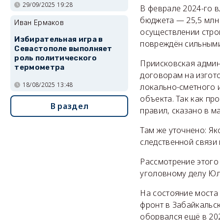
29/09/2025 19:28
В феврале 2024-го в
бюджета — 25,5 млн 
Иван Ермаков
осуществлении стро
Избирательная игра в
повреждён сильными
Севастополе выполняет
роль политического
Приисковская админ
термометра
договорам на изгот
18/08/2025 13:48
локально-сметного 
объекта. Так как пр
В раздел
правил, сказано в м
Там же уточнено: Як
следственной связи
Рассмотрение этого
уголовному делу Ю
На состояние моста
фронт в Забайкальс
оборвался ещё в 202