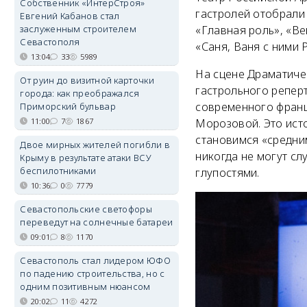
Собственник «ИнтерСтроя»
гастролей отобрали 
Евгений Кабанов стал
заслуженным строителем
«Главная роль», «Ве
Севастополя
«Саня, Ваня с ними 
13:04
33
5989
На сцене Драматичес
От руин до визитной карточки
гастрольного репер
города: как преображался
современного франц
Приморский бульвар
11:00
7
1867
Морозовой. Это исто
становимся «средни
Двое мирных жителей погибли в
никогда не могут сл
Крыму в результате атаки ВСУ
беспилотниками
глупостями.
10:36
0
7779
Севастопольские светофоры
переведут на солнечные батареи
09:01
8
1170
Севастополь стал лидером ЮФО
по падению строительства, но с
одним позитивным нюансом
20:02
11
4272