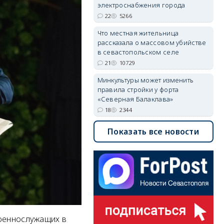
электроснабжения города
22
5266
Что местная жительница
рассказала о массовом убийстве
в севастопольском селе
21
10729
Минкультуры может изменить
правила стройки у форта
«Северная Балаклава»
18
2344
Показать все новости
военнослужащих в