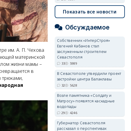
Показать все новости
Обсуждаемое
Собственник «ИнтерСтроя»
Евгений Кабанов стал
е им. А. П. Чехова
заслуженным строителем
ающей материнской
Севастополя
слом жизни мамы –
33
5989
превращается в
В Севастополе утвердили проект
и трюками,
застройки центра Балаклавы
народная
32
5628
Возле памятника «Солдату и
Матросу» появятся каскадные
водопады
29
4246
Губернатор Севастополя
рассказал о перспективах