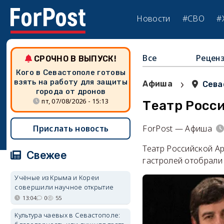
Новости
#СВО
#
Все
Рецен
СРОЧНО В ВЫПУСК!
Кого в Севастополе готовы
›
взять на работу для защиты
Афиша
Сева
города от дронов
пт, 07/08/2026 - 15:13
Театр Росс
Прислать новость
ForPost — Афиша
Театр Российской Ар
Свежее
гастролей отобрали
Учёные из Крыма и Кореи
совершили научное открытие
13:04
0
55
Культура чаевых в Севастополе: