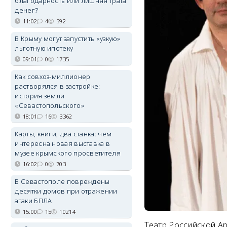
благодарность или лишняя трата
денег?
11:02
4
592
В Крыму могут запустить «узкую»
льготную ипотеку
09:01
0
1735
Как совхоз-миллионер
растворялся в застройке:
история земли
«Севастопольского»
18:01
16
3362
Карты, книги, два станка: чем
интересна новая выставка в
музее крымского просветителя
16:02
0
703
В Севастополе повреждены
десятки домов при отражении
атаки БПЛА
15:00
15
10214
Театр Российской Ар