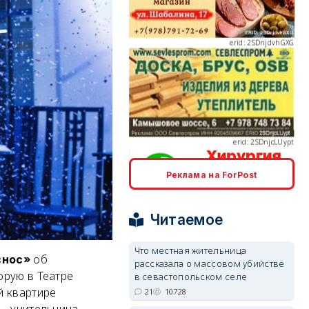
erid: 2SDnjcLUypt
erid: 2SDnjcrDNw6
Реклама на ForPost
Читаемое
Что местная жительница
об
снос»
рассказала о массовом убийстве
erid: 2SDnjdPjgYS
орую в Театре
в севастопольском селе
й квартире
21
10728
 – учительница