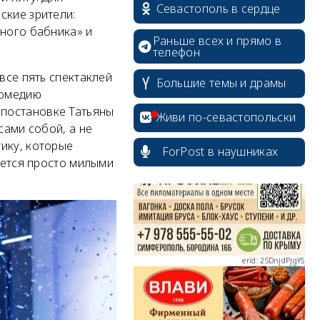
Севастополь в сердце
ские зрители:
нного бабника» и
Раньше всех и прямо в
телефон
все пять спектаклей
Большие темы и драмы
erid: 2SDnjcrDNw6
комедию
 постановке Татьяны
Живи по-севастопольски
сами собой, а не
ику, которые
ForPost в наушниках
ажется просто милыми
erid: 2SDnjdPjgYS
erid: 2SDnjdvhGXG