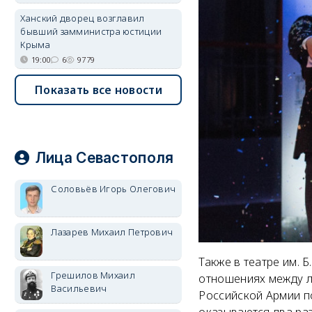
Ханский дворец возглавил
бывший замминистра юстиции
Крыма
19:00
6
9779
Показать все новости
Лица Севастополя
Соловьёв Игорь Олегович
Лазарев Михаил Петрович
Также в театре им. 
Грешилов Михаил
отношениях между л
Васильевич
Российской Армии п
оказываются два ра