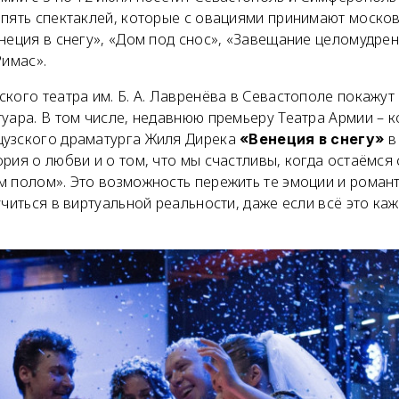
пять спектаклей, которые с овациями принимают москов
неция в снегу», «Дом под снос», «Завещание целомудре
Римас».
кого театра им. Б. А. Лавренёва в Севастополе покажут 
туара. В том числе, недавнюю премьеру Театра Армии – 
узского драматурга Жиля Дирека
в
«Венеция в снегу»
рия о любви и о том, что мы счастливы, когда остаёмся 
м полом». Это возможность пережить те эмоции и романт
учиться в виртуальной реальности, даже если всё это к