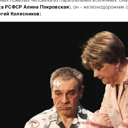
), он – железнодорожник (
ка РСФСР Алина Покровская
).
ргей Колесников