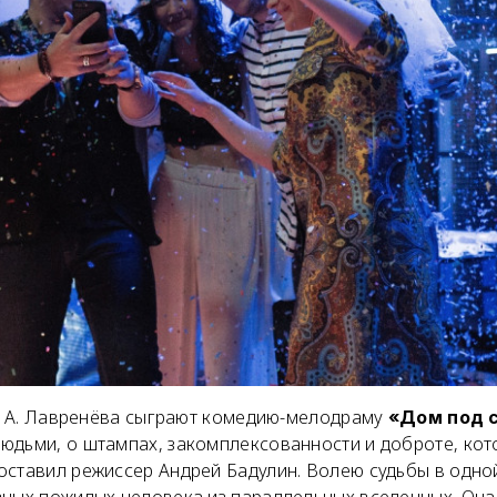
Б. А. Лавренёва сыграют комедию-мелодраму
«Дом под 
юдьми, о штампах, закомплексованности и доброте, кот
оставил режиссер Андрей Бадулин. Волею судьбы в одно
зных пожилых человека из параллельных вселенных. Она