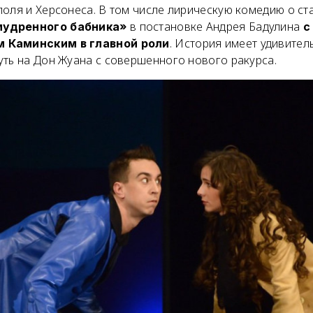
поля и Херсонеса. В том числе лирическую комедию о с
в постановке Андрея Бадулина
мудренного бабника»
с
. История имеет удивител
 Каминским в главной роли
уть на Дон Жуана с совершенного нового ракурса.