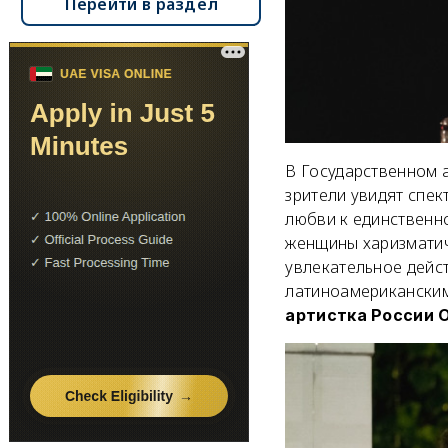
Перейти в раздел
В Государственном а
зрители увидят спек
любви к единственно
женщины харизматич
увлекательное дейс
латиноамериканским
артистка России 