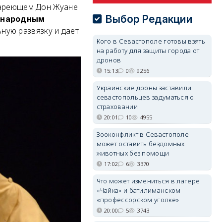
тареющем Дон Жуане
Выбор Редакции
 народным
ьную развязку и дает
Кого в Севастополе готовы взять
на работу для защиты города от
дронов
15:13
0
9256
Украинские дроны заставили
севастопольцев задуматься о
страховании
20:01
10
4955
Зооконфликт в Севастополе
может оставить бездомных
животных без помощи
17:02
6
3370
Что может измениться в лагере
«Чайка» и батилиманском
«профессорском уголке»
20:00
5
3743