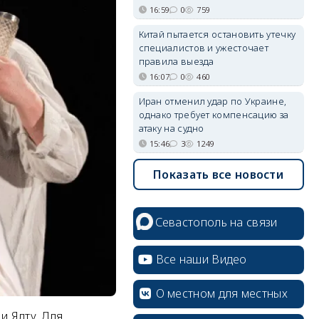
16:59
0
759
Китай пытается остановить утечку
специалистов и ужесточает
правила выезда
16:07
0
460
Иран отменил удар по Украине,
однако требует компенсацию за
атаку на судно
15:46
3
1249
Показать все новости
Севастополь на связи
Все наши Видео
О местном для местных
и Ялту. Для