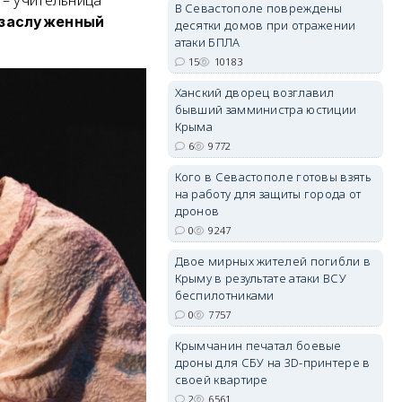
В Севастополе повреждены
заслуженный
десятки домов при отражении
атаки БПЛА
15
10183
erid: 2SDnjdvhGXG
Ханский дворец возглавил
бывший замминистра юстиции
Крыма
6
9772
Кого в Севастополе готовы взять
на работу для защиты города от
дронов
0
9247
Двое мирных жителей погибли в
Крыму в результате атаки ВСУ
беспилотниками
0
7757
Крымчанин печатал боевые
дроны для СБУ на 3D-принтере в
своей квартире
2
6561