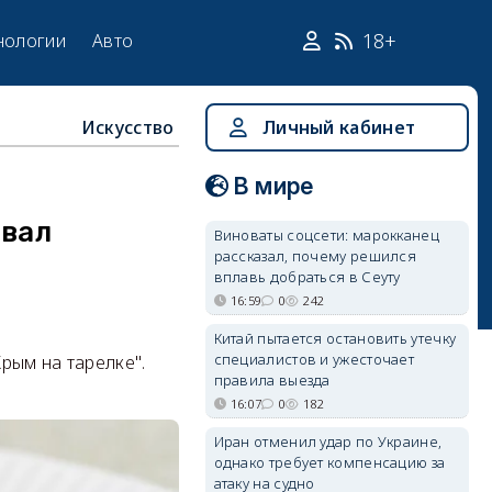
18+
нологии
Авто
Искусство
Личный кабинет
В мире
овал
Виноваты соцсети: марокканец
рассказал, почему решился
вплавь добраться в Сеуту
16:59
0
242
Китай пытается остановить утечку
специалистов и ужесточает
рым на тарелке".
правила выезда
16:07
0
182
Иран отменил удар по Украине,
однако требует компенсацию за
атаку на судно