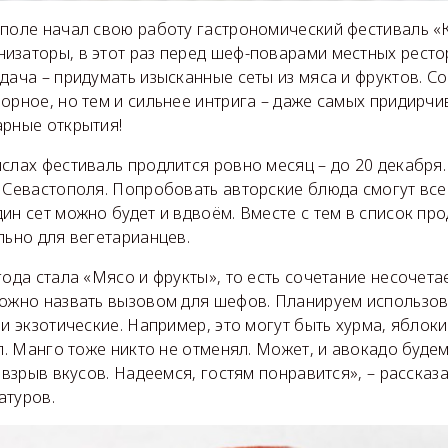
ополе начал свою работу гастрономический фестиваль «К
низаторы, в этот раз перед шеф-поварами местных рест
дача – придумать изысканные сеты из мяса и фруктов. Со
орное, но тем и сильнее интрига – даже самых придирчи
арные открытия!
слах фестиваль продлится ровно месяц – до 20 декабря
 Севастополя. Попробовать авторские блюда смогут все
ин сет можно будет и вдвоём. Вместе с тем в список пр
льно для вегетарианцев.
года стала «Мясо и фрукты», то есть сочетание несочета
можно назвать вызовом для шефов. Планируем использов
 и экзотические. Например, это могут быть хурма, яблоки
ил. Манго тоже никто не отменял. Может, и авокадо будем
й взрыв вкусов. Надеемся, гостям понравится», – рассказ
атуров.