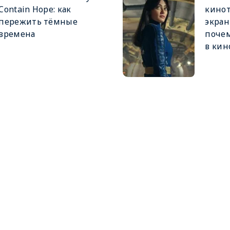
Contain Hope: как
кинот
пережить тёмные
экран
времена
почем
в кин