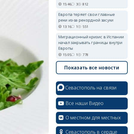
15:46
3
812
Европа теряет свои главные
реки из-за рекордной засухи
13:16
1
551
Миграционный кризис в Испании
начал закрывать границы внутри
Европы
15:05
1
778
Показать все новости
Севастополь на связи
Все наши Видео
О местном для местных
Севастополь в сердце