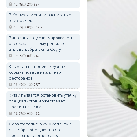
17:18
2
994
В Крыму изменили расписание
электричек
17:02
0
2485
Виноваты соцсети: марокканец
рассказал, почему решился
вплавь добраться в Сеуту
16:59
0
242
Крымчан на полевых кухнях
кормят повара из элитных
ресторанов
16:47
1
257
Китай пытается остановить утечку
специалистов и ужесточает
правила выезда
16:07
0
182
Севастопольскому Фиоленту к
сентябрю обещают новое
пространство для отдыха