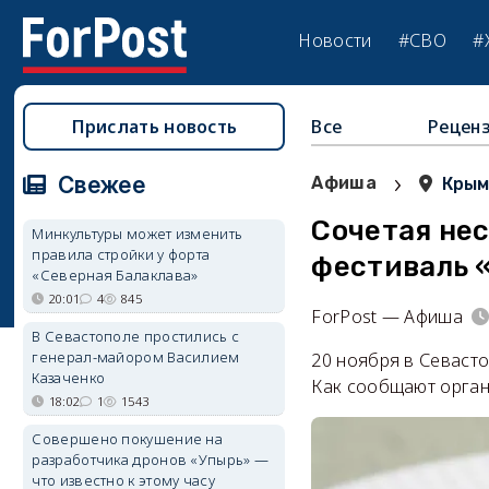
Новости
#СВО
#
Прислать новость
Все
Рецен
›
Свежее
Афиша
Кры
Сочетая нес
Минкультуры может изменить
правила стройки у форта
фестиваль 
«Северная Балаклава»
20:01
4
845
ForPost — Афиша
В Севастополе простились с
генерал-майором Василием
20 ноября в Севасто
Казаченко
Как сообщают орган
18:02
1
1543
Совершено покушение на
разработчика дронов «Упырь» —
что известно к этому часу