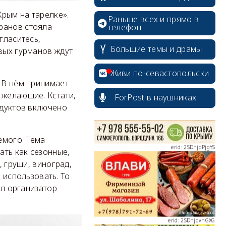
рым на тарелке».
Раньше всех и прямо в
оранов стояла
телефон
гласитесь,
Большие темы и драмы
вых гурманов ждут
erid: 2SDnjcrDNw6
Живи по-севастопольски
. В нём принимает
 желающие. Кстати,
ForPost в наушниках
одуктов включено
erid: 2SDnjdPjgYS
емого. Тема
ать как сезонные,
, груши, виноград,
 использовать. То
ал организатор
erid: 2SDnjdvhGXG