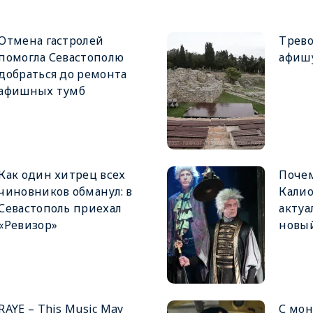
Отмена гастролей
Трев
помогла Севастополю
афишу
добраться до ремонта
афишных тумб
Как один хитрец всех
Почем
чиновников обманул: в
Калио
Севастополь приехал
актуа
«Ревизор»
новый
RAYE – This Music May
С мон