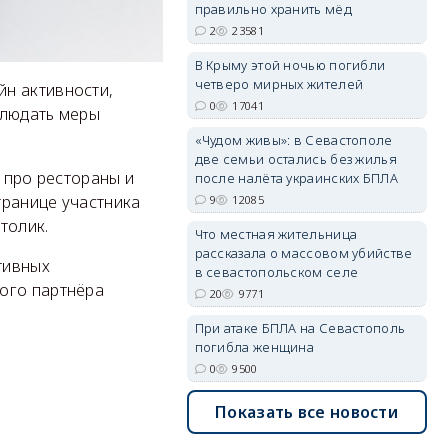
правильно хранить мёд
2
23581
В Крыму этой ночью погибли
erid: 2SDnjdvhGXG
четверо мирных жителей
н активности,
0
17041
блюдать меры
«Чудом живы»: в Севастополе
две семьи остались без жилья
 про рестораны и
после налёта украинских БПЛА
транице участника
9
12085
толик.
Что местная жительница
рассказала о массовом убийстве
тивных
в севастопольском селе
ого партнёра
20
9771
При атаке БПЛА на Севастополь
погибла женщина
0
9500
Показать все новости