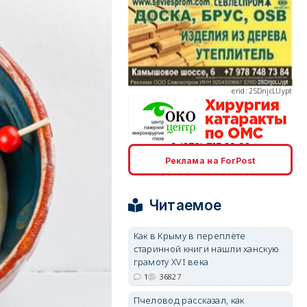
erid: 2SDnjcLUypt
erid: 2SDnjcrDNw6
Реклама на ForPost
Читаемое
Как в Крыму в переплёте
старинной книги нашли ханскую
erid: 2SDnjdPjgYS
грамоту XVI века
1
36827
Пчеловод рассказал, как