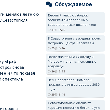
Обсуждаемое
оги меняют летнюю
Десятый класс с отбором:
 Севастополя
возникли ли проблемы у
севастопольских школьников
48
2506
В Севастополе утвердили проект
застройки центра Балаклавы
32
4470
Возле памятника «Солдату и
у «Граф
Матросу» появятся каскадные
водопады
стро» снова
26
3193
лен и что показал
 спектакль
Чем Севастополь намерен
привлекать инвесторов до 2039
года
25
2146
Севастопольцам обещают
хорошие новости о бензине уже
иторов в