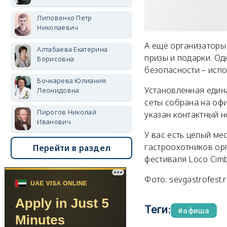
Липовенко Петр
Николаевич
А ещё организаторы
Алтабаева Екатерина
призы и подарки. О
Борисовна
безопасности – испо
Бочкарева Юлиания
Установленная едина
Леонидовна
сеты собрана на оф
Пирогов Николай
указан контактный 
Иванович
У вас есть целый ме
гастроохотников ор
Перейти в раздел
фестиваля Loco Cimba
Фото: sevgastrofest.
Теги:
афиша