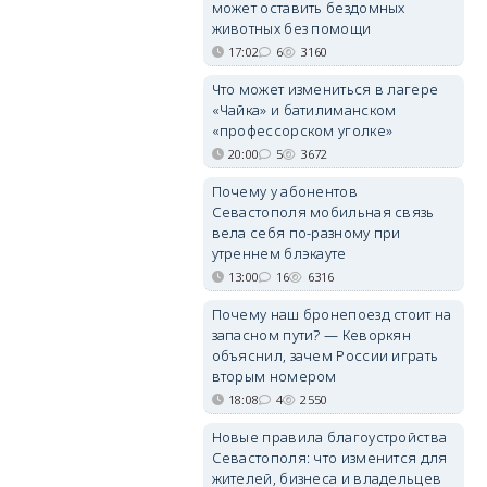
может оставить бездомных
животных без помощи
17:02
6
3160
Что может измениться в лагере
«Чайка» и батилиманском
«профессорском уголке»
20:00
5
3672
Почему у абонентов
Севастополя мобильная связь
вела себя по-разному при
утреннем блэкауте
13:00
16
6316
Почему наш бронепоезд стоит на
запасном пути? — Кеворкян
объяснил, зачем России играть
вторым номером
18:08
4
2550
Новые правила благоустройства
Севастополя: что изменится для
жителей, бизнеса и владельцев