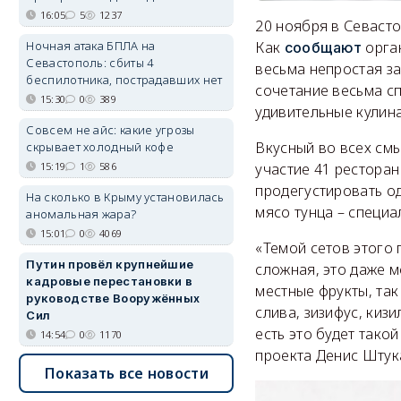
16:05
5
1237
20 ноября в Севаст
Как
орга
Ночная атака БПЛА на
сообщают
Севастополь: сбиты 4
весьма непростая за
беспилотника, пострадавших нет
сочетание весьма сп
15:30
0
389
удивительные кулин
Совсем не айс: какие угрозы
Вкусный во всех смы
скрывает холодный кофе
участие 41 ресторан
15:19
1
586
продегустировать од
На сколько в Крыму установилась
мясо тунца – специа
аномальная жара?
15:01
0
4069
«Темой сетов этого 
Путин провёл крупнейшие
сложная, это даже 
кадровые перестановки в
местные фрукты, так
руководстве Вооружённых
слива, зизифус, киз
Сил
есть это будет тако
14:54
0
1170
проекта Денис Штук
Показать все новости