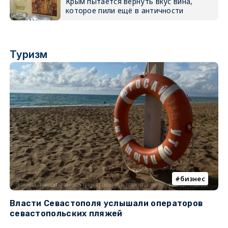
Крым пытается вернуть вкус вина,
которое пили ещё в античности
Туризм
бизнес
Власти Севастополя услышали операторов
П
севастопольских пляжей
о