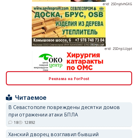
erid: 2SDnjcLUypt
Реклама на ForPost
erid: 2SDnjcrDNw6
Читаемое
В Севастополе повреждены десятки домов
при отражении атаки БПЛА
18
12892
erid: 2SDnjdPjgYS
Ханский дворец возглавил бывший