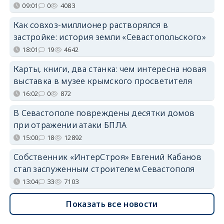
09:01
0
4083
Как совхоз-миллионер растворялся в
застройке: история земли «Севастопольского»
18:01
19
4642
Карты, книги, два станка: чем интересна новая
выставка в музее крымского просветителя
16:02
0
872
В Севастополе повреждены десятки домов
при отражении атаки БПЛА
15:00
18
12892
Собственник «ИнтерСтроя» Евгений Кабанов
стал заслуженным строителем Севастополя
13:04
33
7103
Показать все новости