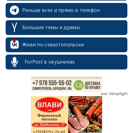
Раньше всех и прямо в телефон
Большие темы и драмы
erid: 2SDnjcrDNw6
Живи по-севастопольски
ForPost в наушниках
erid: 2SDnjdPjgYS
erid: 2SDnjdvhGXG