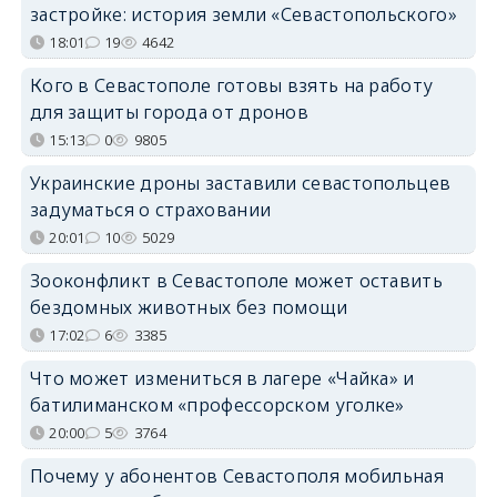
застройке: история земли «Севастопольского»
18:01
19
4642
Кого в Севастополе готовы взять на работу
для защиты города от дронов
15:13
0
9805
Украинские дроны заставили севастопольцев
задуматься о страховании
20:01
10
5029
Зооконфликт в Севастополе может оставить
бездомных животных без помощи
17:02
6
3385
Что может измениться в лагере «Чайка» и
батилиманском «профессорском уголке»
20:00
5
3764
Почему у абонентов Севастополя мобильная