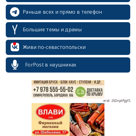
Раньше всех и прямо в телефон
Большие темы и драмы
erid: 2SDnjcrDNw6
Живи по-севастопольски
ForPost в наушниках
erid: 2SDnjdPjgYS
erid: 2SDnjdvhGXG