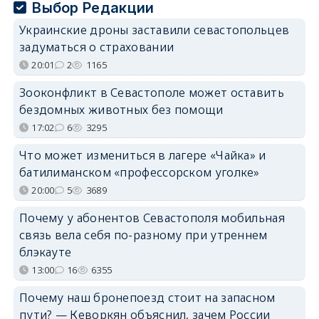
Выбор Редакции
Украинские дроны заставили севастопольцев
задуматься о страховании
20:01
2
1165
Зооконфликт в Севастополе может оставить
бездомных животных без помощи
17:02
6
3295
Что может измениться в лагере «Чайка» и
батилиманском «профессорском уголке»
20:00
5
3689
Почему у абонентов Севастополя мобильная
связь вела себя по-разному при утреннем
блэкауте
13:00
16
6355
Почему наш бронепоезд стоит на запасном
пути? — Кеворкян объяснил, зачем России