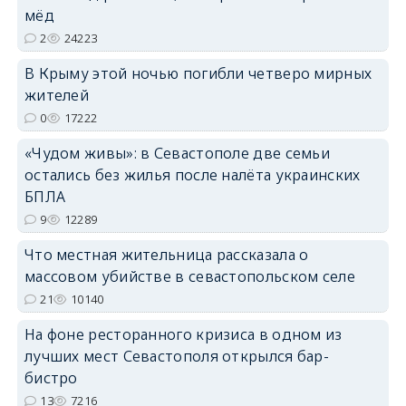
мёд
2
24223
В Крыму этой ночью погибли четверо мирных
жителей
erid: 2SDnjdvhGXG
0
17222
«Чудом живы»: в Севастополе две семьи
остались без жилья после налёта украинских
БПЛА
9
12289
Что местная жительница рассказала о
массовом убийстве в севастопольском селе
21
10140
На фоне ресторанного кризиса в одном из
лучших мест Севастополя открылся бар-
бистро
13
7216