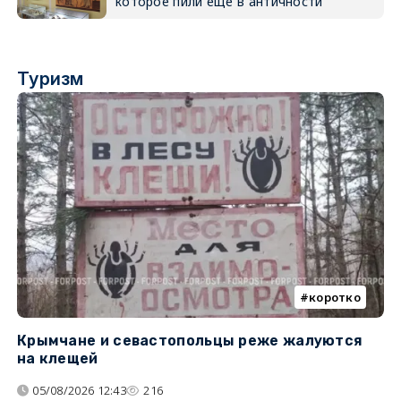
которое пили ещё в античности
Туризм
коротко
Крымчане и севастопольцы реже жалуются
В
на клещей
ц
05/08/2026 12:43
216