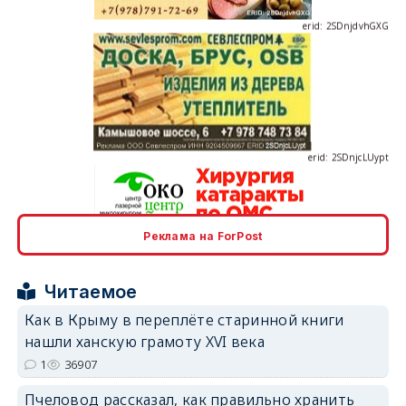
erid: 2SDnjcLUypt
Реклама на ForPost
erid: 2SDnjcrDNw6
Читаемое
Как в Крыму в переплёте старинной книги
нашли ханскую грамоту XVI века
1
36907
erid: 2SDnjdPjgYS
Пчеловод рассказал, как правильно хранить