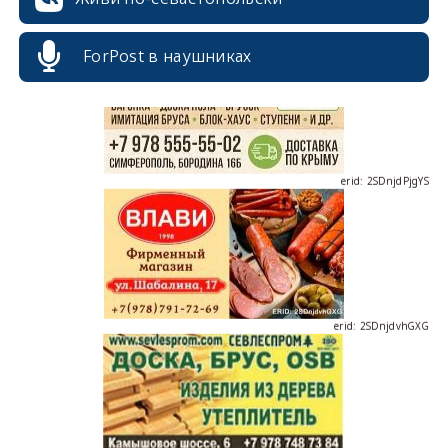
ForPost в наушниках
erid: 2SDnjdPjgYS
erid: 2SDnjdvhGXG
erid: 2SDnjcLUypt