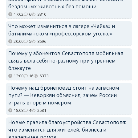
бездомных животных без помощи
17:02
6
3310
Что может измениться в лагере «Чайка» и
батилиманском «профессорском уголке»
20:00
5
3696
Почему у абонентов Севастополя мобильная
связь вела себя по-разному при утреннем
блэкауте
13:00
16
6373
Почему наш бронепоезд стоит на запасном
пути? — Кеворкян объяснил, зачем России
играть вторым номером
18:08
4
2581
Новые правила благоустройства Севастополя:
что изменится для жителей, бизнеса и
владельцев домов