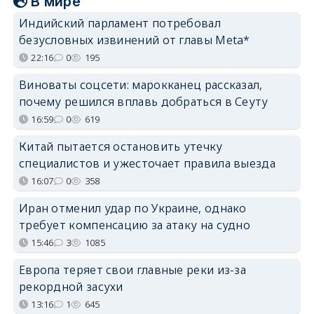
В мире
Индийский парламент потребовал
безусловных извинений от главы Meta*
22:16
0
195
Виноваты соцсети: марокканец рассказал,
почему решился вплавь добраться в Сеуту
16:59
0
619
Китай пытается остановить утечку
специалистов и ужесточает правила выезда
16:07
0
358
Иран отменил удар по Украине, однако
требует компенсацию за атаку на судно
15:46
3
1085
Европа теряет свои главные реки из-за
рекордной засухи
13:16
1
645