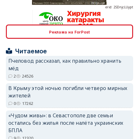
Реклама на ForPost
erid: 2SDnjcrDNw6
Читаемое
Пчеловод рассказал, как правильно хранить
мёд
2
24526
erid: 2SDnjdPjgYS
В Крыму этой ночью погибли четверо мирных
жителей
0
17262
«Чудом живы»: в Севастополе две семьи
остались без жилья после налёта украинских
erid: 2SDnjdvhGXG
БПЛА
9
12320