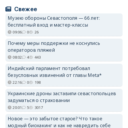
Свежее
Музею обороны Севастополя — 66 лет:
бесплатный вход и мастер-классы
09:06
0
26
Почему меры поддержки не коснулись
операторов пляжей
08:02
4
443
Индийский парламент потребовал
безусловных извинений от главы Meta*
22:16
0
198
Украинские дроны заставили севастопольцев
задуматься о страховании
20:01
5
3017
Новое — это забытое старое? Что такое
модный биохакинг и как не навредить себе