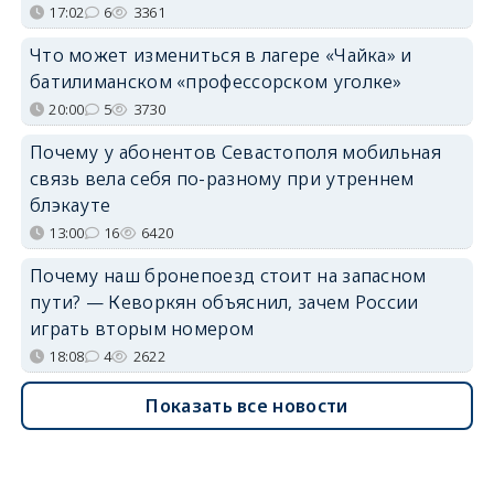
17:02
6
3361
Что может измениться в лагере «Чайка» и
батилиманском «профессорском уголке»
20:00
5
3730
Почему у абонентов Севастополя мобильная
связь вела себя по-разному при утреннем
блэкауте
13:00
16
6420
Почему наш бронепоезд стоит на запасном
пути? — Кеворкян объяснил, зачем России
играть вторым номером
18:08
4
2622
Показать все новости