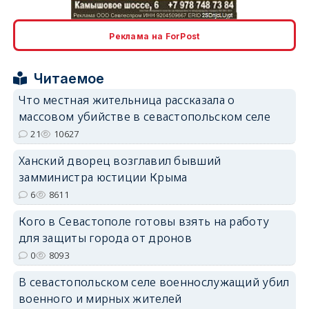
erid: 2SDnjcLUypt
Реклама на ForPost
Читаемое
Что местная жительница рассказала о
массовом убийстве в севастопольском селе
erid: 2SDnjcrDNw6
21
10627
Ханский дворец возглавил бывший
замминистра юстиции Крыма
6
8611
Кого в Севастополе готовы взять на работу
erid: 2SDnjdPjgYS
для защиты города от дронов
0
8093
В севастопольском селе военнослужащий убил
военного и мирных жителей