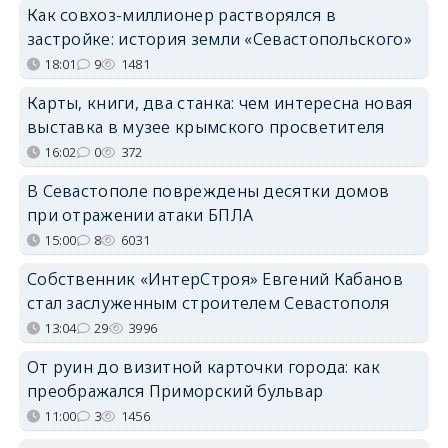
Как совхоз-миллионер растворялся в
застройке: история земли «Севастопольского»
18:01
9
1481
Карты, книги, два станка: чем интересна новая
выставка в музее крымского просветителя
16:02
0
372
В Севастополе повреждены десятки домов
при отражении атаки БПЛА
15:00
8
6031
Собственник «ИнтерСтроя» Евгений Кабанов
стал заслуженным строителем Севастополя
13:04
29
3996
От руин до визитной карточки города: как
преображался Приморский бульвар
11:00
3
1456