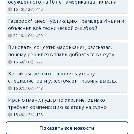
осуждённого на 10 лет американца Гилмана
16:40
2
440
Facebook* снёс публикацию премьера Индии и
объяснил всё технической ошибкой
22:16
0
409
Виноваты соцсети: марокканец рассказал,
почему решился вплавь добраться в Сеуту
16:59
0
727
Китай пытается остановить утечку
специалистов и ужесточает правила выезда
16:07
0
448
Иран отменил удар по Украине, однако
требует компенсацию за атаку на судно
15:46
3
1231
Показать все новости