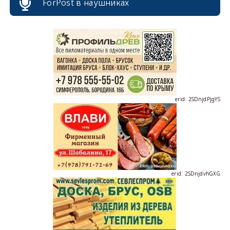
ForPost в наушниках
erid: 2SDnjcrDNw6
erid: 2SDnjdPjgYS
erid: 2SDnjdvhGXG