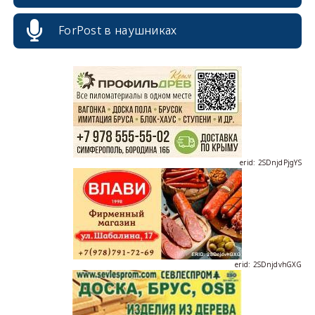
ForPost в наушниках
erid: 2SDnjcrDNw6
erid: 2SDnjdPjgYS
erid: 2SDnjdvhGXG