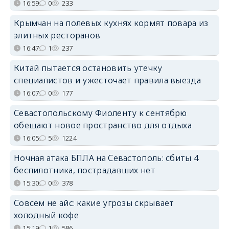
16:59
0
233
Крымчан на полевых кухнях кормят повара из
элитных ресторанов
16:47
1
237
Китай пытается остановить утечку
специалистов и ужесточает правила выезда
16:07
0
177
Севастопольскому Фиоленту к сентябрю
обещают новое пространство для отдыха
16:05
5
1224
Ночная атака БПЛА на Севастополь: сбиты 4
беспилотника, пострадавших нет
15:30
0
378
Совсем не айс: какие угрозы скрывает
холодный кофе
15:19
1
586