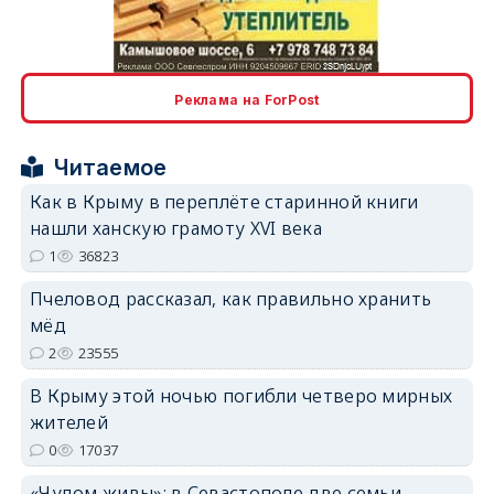
erid: 2SDnjcLUypt
Реклама на ForPost
Читаемое
Как в Крыму в переплёте старинной книги
нашли ханскую грамоту XVI века
erid: 2SDnjcrDNw6
1
36823
Пчеловод рассказал, как правильно хранить
мёд
2
23555
В Крыму этой ночью погибли четверо мирных
erid: 2SDnjdPjgYS
жителей
0
17037
«Чудом живы»: в Севастополе две семьи