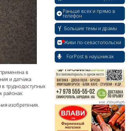
Раньше всех и прямо в
телефон
Большие темы и драмы
erid: 2SDnjcrDNw6
Живи по-севастопольски
ForPost в наушниках
 применена в
ния и датчика
erid: 2SDnjdPjgYS
и в труднодоступных
х районах.
ния изобретения.
erid: 2SDnjdvhGXG