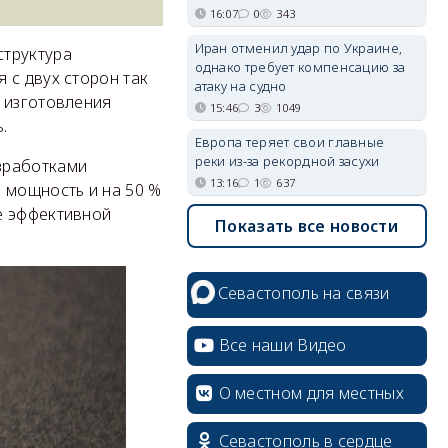
16:07
0
343
Иран отменил удар по Украине,
структура
однако требует компенсацию за
 с двух сторон так
атаку на судно
 изготовления
15:46
3
1049
.
Европа теряет свои главные
реки из-за рекордной засухи
зработками
13:16
1
637
 мощность и на 50 %
е эффективной
Показать все новости
Севастополь на связи
Все наши Видео
О местном для местных
Севастополь в сердце