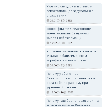
Украинские дроны заставили
севастопольцев задуматься о
страховании
20:01
2
2152
Зооконфликт в Севастополе
может оставить бездомных
животных без помощи
17:02
6
3302
Что может измениться в лагере
«Чайка» и батилиманском
«профессорском уголке»
20:00
5
3692
Почему у абонентов
Севастополя мобильная связь
вела себя по-разному при
утреннем блэкауте
13:00
16
6365
Почему наш бронепоезд стоит на
запасном пути? — Кеворкян