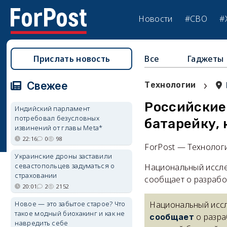
Новости
#СВО
#
Прислать новость
Все
Гаджеты
›
Свежее
Технологии
Российские
Индийский парламент
потребовал безусловных
батарейку, 
извинений от главы Meta*
22:16
0
98
ForPost — Технолог
Украинские дроны заставили
севастопольцев задуматься о
Национальный иссле
страховании
сообщает о разрабо
20:01
2
2152
Новое — это забытое старое? Что
Национальный исс
такое модный биохакинг и как не
о разр
сообщает
навредить себе