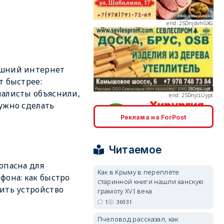
erid: 2SDnjcLUypt
шний интернет
т быстрее:
алисты объяснили,
ужно сделать
Реклама на ForPost
erid: 2SDnjcrDNw6
Читаемое
опасна для
Как в Крыму в переплёте
фона: как быстро
старинной книги нашли ханскую
ить устройство
грамоту XVI века
1
36931
erid: 2SDnjdPjgYS
Пчеловод рассказал, как