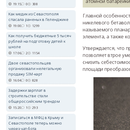
атомной батарейки
19:15
0
308
Как медик из Севастополя
Главной особенност
спасала раненых в Геленджике
никелевого бетаволь
19:00
1
1299
называемого планар
Как получить бюджетные 5 тысяч
элемента, а также к
рублей на подготовку детей к
школе
Утверждается, что 
17:06
2
1154
позволяет втрое ум
снизить себестоимо
Двое севастопольцев
организовали нелегальную
площади преобразова
продажу SIM-карт
16:04
0
828
Задержки зарплат в
строительстве стали
общероссийским трендом
15:20
1
293
Записаться в МФЦ в Крыму и
Севастополе теперь можно
через чат-бота