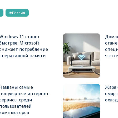
Россия
Windows 11 станет
Дома
быстрее: Microsoft
стане
снижает потребление
специ
оперативной памяти
что н
Названы самые
Жара 
популярные интернет-
смарт
сервисы среди
охлад
пользователей
компьютеров