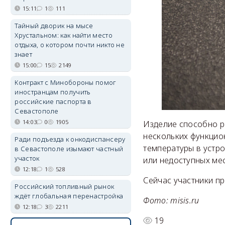
15:11
1
111
Тайный дворик на мысе
Хрустальном: как найти место
отдыха, о котором почти никто не
знает
15:00
15
2149
Контракт с Минобороны помог
иностранцам получить
российские паспорта в
Севастополе
14:03
0
1905
Изделие способно р
нескольких функцион
Ради подъезда к онкодиспансеру
температуры в устро
в Севастополе изымают частный
участок
или недоступных мес
12:18
1
528
Сейчас участники п
Российский топливный рынок
ждёт глобальная перенастройка
Фото: misis.ru
12:18
3
2211
19