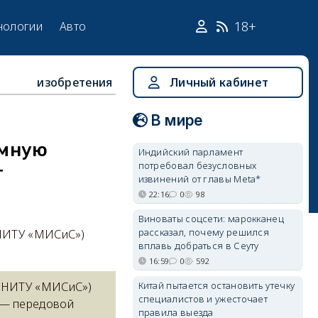
18+
нологии
Авто
изобретения
Личный кабинет
В мире
омную
Индийский парламент
потребовал безусловных
т
извинений от главы Meta*
22:16
0
98
Виноваты соцсети: марокканец
рассказал, почему решился
(НИТУ «МИСиС»)
вплавь добраться в Сеуту
16:59
0
592
Китай пытается остановить утечку
 (НИТУ «МИСиС»)
специалистов и ужесточает
 — передовой
правила выезда