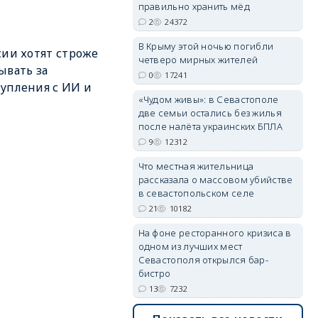
правильно хранить мёд
2
24372
В Крыму этой ночью погибли
сии хотят строже
четверо мирных жителей
ывать за
erid: 2SDnjdvhGXG
0
17241
упления с ИИ и
«Чудом живы»: в Севастополе
две семьи остались без жилья
после налёта украинских БПЛА
9
12312
Что местная жительница
рассказала о массовом убийстве
в севастопольском селе
21
10182
На фоне ресторанного кризиса в
одном из лучших мест
Севастополя открылся бар-
бистро
13
7232