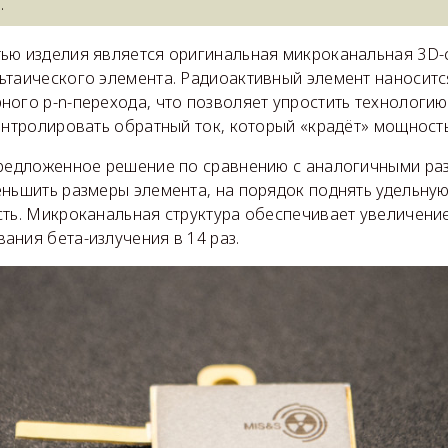
.
ью изделия является оригинальная микроканальная 3D-
таического элемента. Радиоактивный элемент наносится
ного p-n-перехода, что позволяет упростить технологию
онтролировать обратный ток, который «крадёт» мощность
предложенное решение по сравнению с аналогичными ра
еньшить размеры элемента, на порядок поднять удельную
сть. Микроканальная структура обеспечивает увеличени
ния бета-излучения в 14 раз.