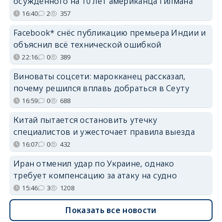
осуждённого на 10 лет американца Гилмана
16:40
2
357
Facebook* снёс публикацию премьера Индии и
объяснил всё технической ошибкой
22:16
0
389
Виноваты соцсети: марокканец рассказал,
почему решился вплавь добраться в Сеуту
16:59
0
688
Китай пытается остановить утечку
специалистов и ужесточает правила выезда
16:07
0
432
Иран отменил удар по Украине, однако
требует компенсацию за атаку на судно
15:46
3
1208
Показать все новости