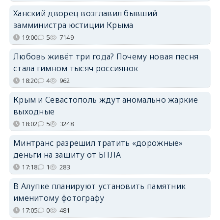
Ханский дворец возглавил бывший
замминистра юстиции Крыма
19:00
5
7149
Любовь живёт три года? Почему новая песня
стала гимном тысяч россиянок
18:20
4
962
Крым и Севастополь ждут аномально жаркие
выходные
18:02
5
3248
Минтранс разрешил тратить «дорожные»
деньги на защиту от БПЛА
17:18
1
283
В Алупке планируют установить памятник
именитому фотографу
17:05
0
481