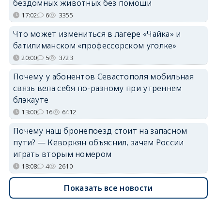
бездомных животных без помощи
17:02
6
3355
Что может измениться в лагере «Чайка» и
батилиманском «профессорском уголке»
20:00
5
3723
Почему у абонентов Севастополя мобильная
связь вела себя по-разному при утреннем
блэкауте
13:00
16
6412
Почему наш бронепоезд стоит на запасном
пути? — Кеворкян объяснил, зачем России
играть вторым номером
18:08
4
2610
Показать все новости