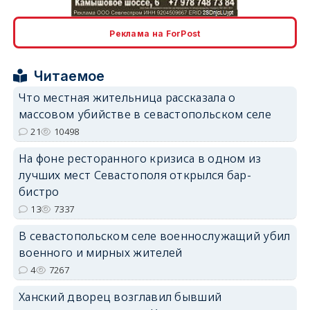
erid: 2SDnjcLUypt
Реклама на ForPost
Читаемое
Что местная жительница рассказала о
erid: 2SDnjcrDNw6
массовом убийстве в севастопольском селе
21
10498
На фоне ресторанного кризиса в одном из
лучших мест Севастополя открылся бар-
бистро
13
7337
erid: 2SDnjdPjgYS
В севастопольском селе военнослужащий убил
военного и мирных жителей
4
7267
Ханский дворец возглавил бывший
erid: 2SDnjdvhGXG