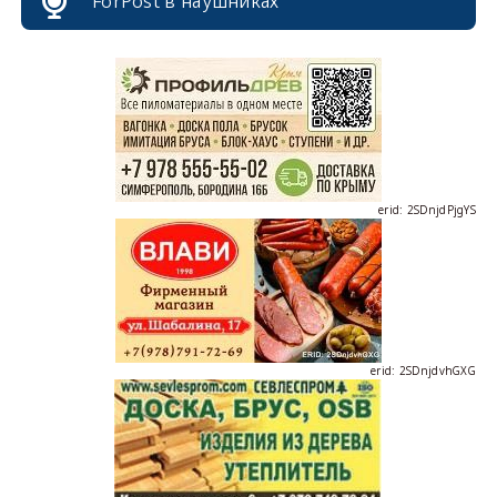
ForPost в наушниках
erid: 2SDnjcrDNw6
erid: 2SDnjdPjgYS
erid: 2SDnjdvhGXG