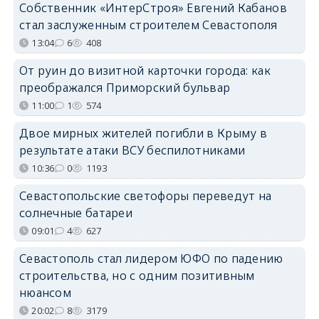
Собственник «ИнтерСтроя» Евгений Кабанов
стал заслуженным строителем Севастополя
13:04
6
408
От руин до визитной карточки города: как
преображался Приморский бульвар
11:00
1
574
Двое мирных жителей погибли в Крыму в
результате атаки ВСУ беспилотниками
10:36
0
1193
Севастопольские светофоры переведут на
солнечные батареи
09:01
4
627
Севастополь стал лидером ЮФО по падению
строительства, но с одним позитивным
нюансом
20:02
8
3179