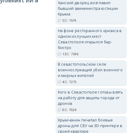
упления с ИИ и
Ханский дворец возглавил
бывший замминистра юстиции
Крыма
5
7619
На фоне ресторанного кризиса в
одном из лучших мест
erid: 2SDnjdvhGXG
Севастополя открылся бар-
бистро
13
7346
В севастопольском селе
военнослужащий убил военного
и мирных жителей
4
7275
Кого в Севастополе готовы взять
на работу для защиты города от
дронов
0
7024
Крымчанин печатал боевые
дроны для СБУ на 3D-принтере в
своей квартире