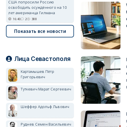
США попросили Россию
освободить осуждённого на 10
лет американца Гилмана
16:40
2
388
Показать все новости
Лица Севастополя
Картамышев Пётр
Григорьевич
Туткевич Марат Сергеевич
Шеффер Адольф Львович
Руднев Семен Васильевич