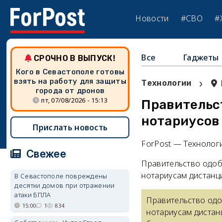
Новости
#СВО
#
Все
Гаджеты
СРОЧНО В ВЫПУСК!
Кого в Севастополе готовы
›
взять на работу для защиты
Технологии
города от дронов
пт, 07/08/2026 - 15:13
Правительс
нотариусов
Прислать новость
ForPost — Технолог
Свежее
Правительство одоб
нотариусам дистанц
В Севастополе повреждены
десятки домов при отражении
атаки БПЛА
Правительство одо
15:00
1
834
нотариусам дистан