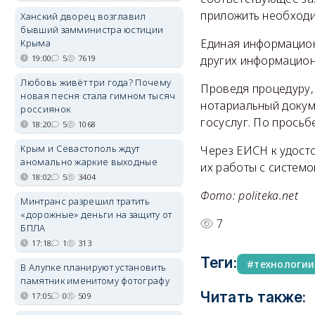
приложить необходи
Ханский дворец возглавил
бывший замминистра юстиции
Единая информацион
Крыма
19:00
5
7619
других информацион
Любовь живёт три года? Почему
Проведя процедуру,
новая песня стала гимном тысяч
нотариальный докуме
россиянок
госуслуг. По просьб
18:20
5
1068
Крым и Севастополь ждут
Через ЕИСН к удост
аномально жаркие выходные
их работы с системо
18:02
5
3404
Фото: politeka.net
Минтранс разрешил тратить
«дорожные» деньги на защиту от
7
БПЛА
17:18
1
313
Теги:
технологии
В Алупке планируют установить
памятник именитому фотографу
Читать также:
17:05
0
509