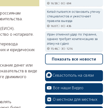
16:59
0
694
Китай пытается остановить утечку
 россиянам
специалистов и ужесточает
вительства.
правила выезда
16:07
0
436
(ЕИСН).
ство о нотариате.
Иран отменил удар по Украине,
однако требует компенсацию за
атаку на судно
 перевода
15:46
3
1216
ких и юридических
Показать все новости
ыскание денег или
казательств в виде
Севастополь на связи
оге движимого
Все наши Видео
О местном для местных
авлять
нужно будет