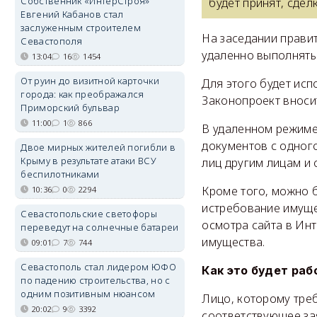
Собственник «ИнтерСтроя»
будет принят, сдел
Евгений Кабанов стал
заслуженным строителем
На заседании прави
Севастополя
удаленно выполнять
13:04
16
1454
От руин до визитной карточки
Для этого будет ис
города: как преображался
Законопроект вноси
Приморский бульвар
11:00
1
866
В удаленном режиме
документов с одного
Двое мирных жителей погибли в
Крыму в результате атаки ВСУ
лиц другим лицам и 
беспилотниками
Кроме того, можно б
10:36
0
2294
истребование имуще
Севастопольские светофоры
осмотра сайта в Ин
переведут на солнечные батареи
имущества.
09:01
7
744
Севастополь стал лидером ЮФО
Как это будет раб
по падению строительства, но с
одним позитивным нюансом
Лицо, которому треб
20:02
9
3392
соответствующее зая