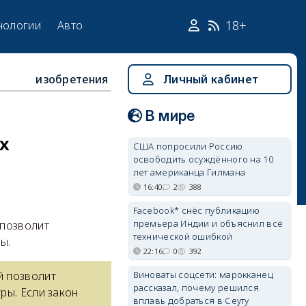
18+
нологии
Авто
изобретения
Личный кабинет
В мире
х
США попросили Россию
освободить осуждённого на 10
лет американца Гилмана
16:40
2
388
Facebook* снёс публикацию
премьера Индии и объяснил всё
 позволит
технической ошибкой
ы.
22:16
0
392
Виноваты соцсети: марокканец
й позволит
рассказал, почему решился
ры. Если закон
вплавь добраться в Сеуту