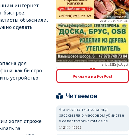
шний интернет
т быстрее:
алисты объяснили,
ужно сделать
erid: 2SDnjcLUypt
опасна для
фона: как быстро
Реклама на ForPost
ить устройство
erid: 2SDnjcrDNw6
Читаемое
Что местная жительница
рассказала о массовом убийстве
сии хотят строже
в севастопольском селе
21
10526
ывать за
erid: 2SDnjdPjgYS