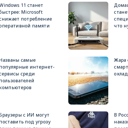
Windows 11 станет
Дома
быстрее: Microsoft
стане
снижает потребление
специ
оперативной памяти
что н
Названы самые
Жара 
популярные интернет-
смарт
сервисы среди
охлад
пользователей
компьютеров
Браузеры с ИИ могут
В Рос
поставить под угрозу
наказ