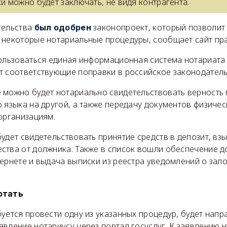
ки можно будет заключать, не видя контрагента.
тельства
законопроект, который позволит
был одобрен
 некоторые нотариальные процедуры, сообщает сайт пра
пользоваться единая информационная система нотариата 
т соответствующие поправки в российское законодатель
 можно будет нотариально свидетельствовать верность
 языка на другой, а также передачу документов физичес
организациям.
удет свидетельствовать принятие средств в депозит, вз
ства от должника. Также в список вошли обеспечение до
тернете и выдача выписки из реестра уведомлений о зал
отать
уется провести одну из указанных процедур, будет напр
вление нотариусу через портал госуслуг. К заявлению 