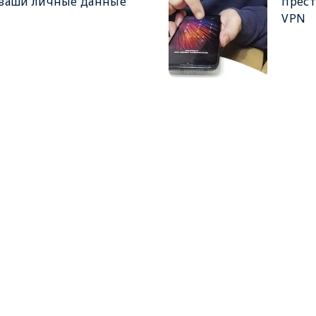
ваши личные данные
прест
VPN