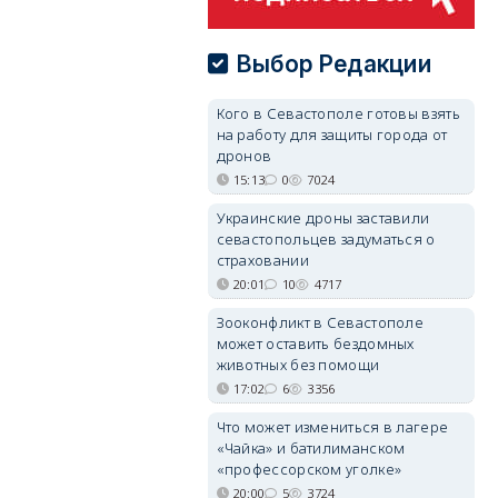
Выбор Редакции
Кого в Севастополе готовы взять
на работу для защиты города от
дронов
15:13
0
7024
Украинские дроны заставили
севастопольцев задуматься о
страховании
20:01
10
4717
Зооконфликт в Севастополе
может оставить бездомных
животных без помощи
17:02
6
3356
Что может измениться в лагере
«Чайка» и батилиманском
«профессорском уголке»
20:00
5
3724