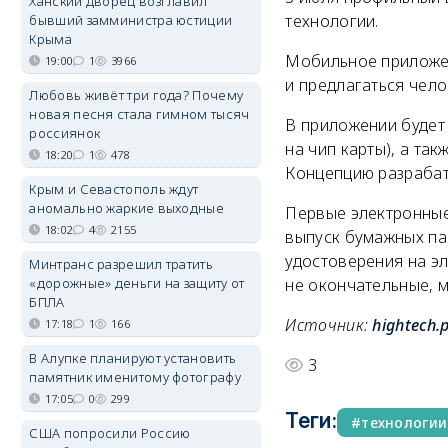
Ханский дворец возглавил
технологии.
бывший замминистра юстиции
Крыма
Мобильное приложен
19:00
1
3966
и предлагаться чел
Любовь живёт три года? Почему
новая песня стала гимном тысяч
В приложении будет
россиянок
на чип карты), а та
18:20
1
478
Концепцию разрабат
Крым и Севастополь ждут
аномально жаркие выходные
Первые электронные 
18:02
4
2155
выпуск бумажных пас
удостоверения на эл
Минтранс разрешил тратить
«дорожные» деньги на защиту от
не окончательные, м
БПЛА
Источник:
hightech.p
17:18
1
166
В Алупке планируют установить
3
памятник именитому фотографу
17:05
0
299
Теги:
технологии
США попросили Россию