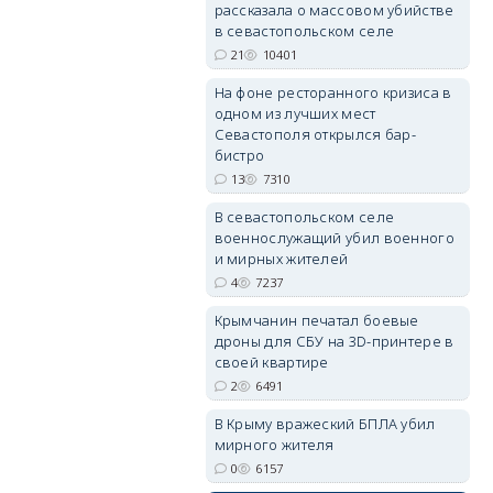
рассказала о массовом убийстве
в севастопольском селе
21
10401
На фоне ресторанного кризиса в
одном из лучших мест
erid: 2SDnjdvhGXG
Севастополя открылся бар-
бистро
13
7310
В севастопольском селе
военнослужащий убил военного
и мирных жителей
4
7237
Крымчанин печатал боевые
дроны для СБУ на 3D-принтере в
своей квартире
2
6491
В Крыму вражеский БПЛА убил
мирного жителя
0
6157