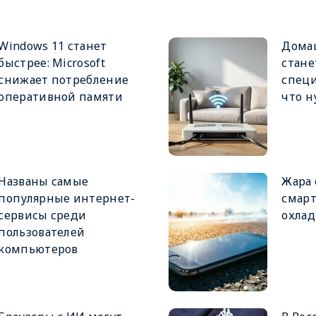
Windows 11 станет
Дома
быстрее: Microsoft
стане
снижает потребление
специ
оперативной памяти
что н
Названы самые
Жара 
популярные интернет-
смарт
сервисы среди
охлад
пользователей
компьютеров