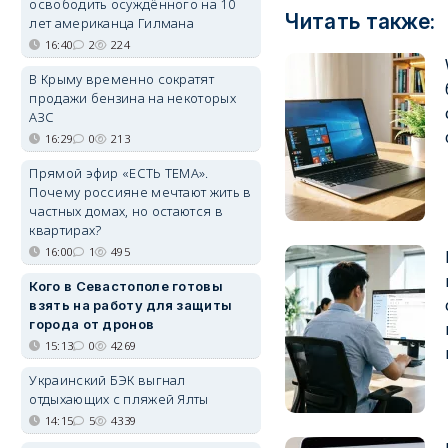
освободить осуждённого на 10
Читать также:
лет американца Гилмана
16:40
2
224
В Крыму временно сократят
продажи бензина на некоторых
АЗС
16:29
0
213
Прямой эфир «ЕСТЬ ТЕМА».
Почему россияне мечтают жить в
частных домах, но остаются в
квартирах?
16:00
1
495
Кого в Севастополе готовы
взять на работу для защиты
города от дронов
15:13
0
4269
Украинский БЭК выгнал
отдыхающих с пляжей Ялты
14:15
5
4339