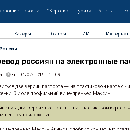
Хорошие новости
#Коротко
Туризм
Афиша
Тех
Хакеры
Обзоры
ИИ
Интернет
Россия
ревод россиян на электронные п
ии
чт, 04/07/2019 - 11:09
виться две версии паспорта — на пластиковой карте с ч
ении. 3 июля профильный вице-премьер Максим
явиться две версии паспорта — на пластиковой карте с 
щищенном приложении.
вице-премьер Максим Акимов одобрил концепцию созда