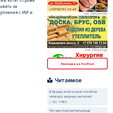
сии хотят строже
ывать за
упления с ИИ и
erid: 2SDnjcLUypt
Реклама на ForPost
erid: 2SDnjcrDNw6
Читаемое
В Крыму этой ночью погибли
четверо мирных жителей
0
17493
erid: 2SDnjdPjgYS
Что местная жительница