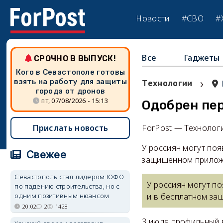
Новости
#СВО
#
Все
Гаджеты
СРОЧНО В ВЫПУСК!
Кого в Севастополе готовы
›
взять на работу для защиты
Технологии
города от дронов
пт, 07/08/2026 - 15:13
Одобрен пе
Прислать новость
ForPost — Технолог
У россиян могут поя
Свежее
защищенном прилож
Севастополь стал лидером ЮФО
У россиян могут по
по падению строительства, но с
одним позитивным нюансом
и в бесплатном за
20:02
2
1428
3 июля профильный 