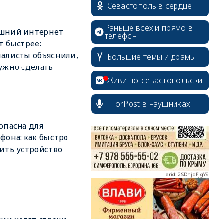
Севастополь в сердце
Раньше всех и прямо в
шний интернет
телефон
т быстрее:
алисты объяснили,
Большие темы и драмы
ужно сделать
erid: 2SDnjcrDNw6
Живи по-севастопольски
ForPost в наушниках
опасна для
фона: как быстро
erid: 2SDnjdPjgYS
ить устройство
erid: 2SDnjdvhGXG