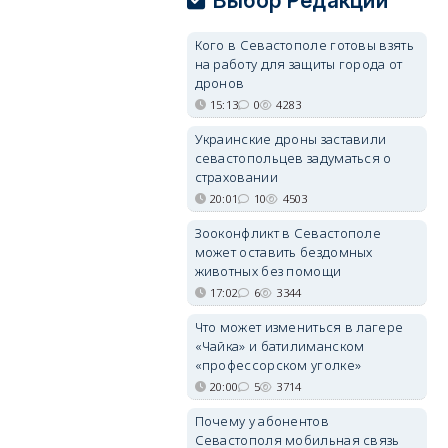
Выбор Редакции
Кого в Севастополе готовы взять
на работу для защиты города от
дронов
15:13
0
4283
Украинские дроны заставили
севастопольцев задуматься о
страховании
20:01
10
4503
Зооконфликт в Севастополе
может оставить бездомных
животных без помощи
17:02
6
3344
Что может измениться в лагере
«Чайка» и батилиманском
«профессорском уголке»
20:00
5
3714
Почему у абонентов
Севастополя мобильная связь