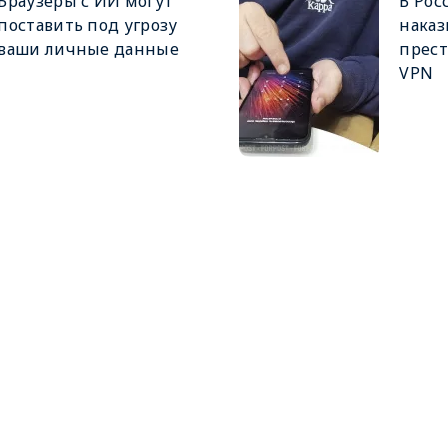
Браузеры с ИИ могут
В Рос
поставить под угрозу
наказ
ваши личные данные
прест
VPN