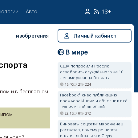
18+
нологии
Авто
изобретения
Личный кабинет
В мире
аспорта
США попросили Россию
освободить осуждённого на 10
лет американца Гилмана
16:40
2
224
ипом и в бесплатном
Facebook* снёс публикацию
премьера Индии и объяснил всё
технической ошибкой
22:16
0
372
чипом
Виноваты соцсети: марокканец
рассказал, почему решился
вплавь добраться в Сеуту
ния новой