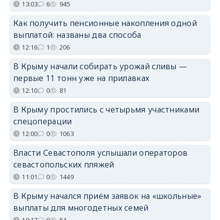
13:03
6
945
Как получить пенсионные накопления одной
выплатой: названы два способа
12:16
1
206
В Крыму начали собирать урожай сливы —
первые 11 тонн уже на прилавках
12:10
0
81
В Крыму простились с четырьмя участниками
спецоперации
12:00
0
1063
Власти Севастополя услышали операторов
севастопольских пляжей
11:01
0
1449
В Крыму начался приём заявок на «школьные»
выплаты для многодетных семей