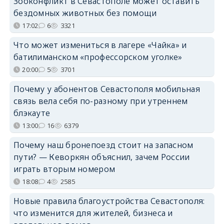
Зооконфликт в Севастополе может оставить
бездомных животных без помощи
17:02
6
3321
Что может измениться в лагере «Чайка» и
батилиманском «профессорском уголке»
20:00
5
3701
Почему у абонентов Севастополя мобильная
связь вела себя по-разному при утреннем
блэкауте
13:00
16
6379
Почему наш бронепоезд стоит на запасном
пути? — Кеворкян объяснил, зачем России
играть вторым номером
18:08
4
2585
Новые правила благоустройства Севастополя:
что изменится для жителей, бизнеса и