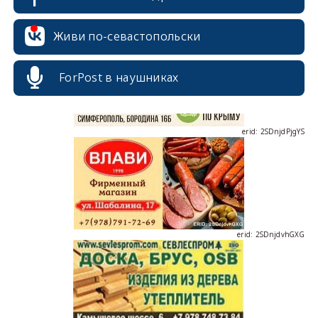
erid: 2SDnjcrDNw6
Живи по-севастопольски
ForPost в наушниках
erid: 2SDnjdPjgYS
erid: 2SDnjdvhGXG