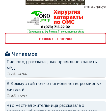
erid: 2SDnjcLUypt
erid: 2SDnjcrDNw6
Реклама на ForPost
Читаемое
Пчеловод рассказал, как правильно хранить
мёд
2
24764
erid: 2SDnjdPjgYS
В Крыму этой ночью погибли четверо мирных
жителей
0
17299
Что местная жительница рассказала о
erid: 2SDnjdvhGXG